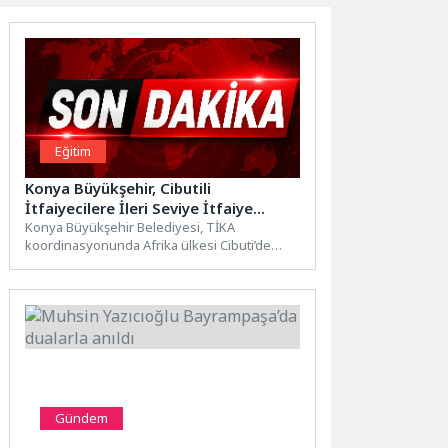
Eğitim
Konya Büyükşehir, Cibutili
İtfaiyecilere İleri Seviye İtfaiye
Eğitimi Verdi
Konya Büyükşehir Belediyesi, TİKA
koordinasyonunda Afrika ülkesi Cibuti’de
itfaiye teşkilatı personeline yönelik
“Uluslararası İleri Seviye...
Gündem