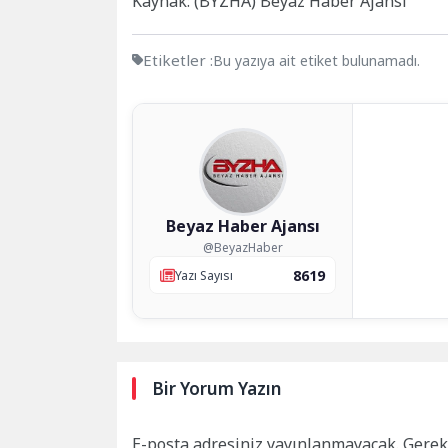
Kaynak: (BYZHA) Beyaz Haber Ajansı
Etiketler :
Bu yazıya ait etiket bulunamadı.
Beyaz Haber Ajansı
@BeyazHaber
8619
Yazı Sayısı
Bir Yorum Yazın
E-posta adresiniz yayınlanmayacak.
Gerek