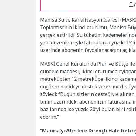
Y
Manisa Su ve Kanalizasyon İdaresi (MASKİ
Toplantısı’nın ikinci oturumu, Manisa Bü
gerçekleştirildi. Su tüketim kademelerinde
yeni düzenlemeyle faturalarda yüzde 15’li
üzerinde abonenin faydalanacağını açıkla
MASKİ Genel Kurulu’nda Plan ve Bütçe ile
gündem maddesi, ikinci oturumda oylanarak
metreküpten 12 metreküpe, ikinci kademe
öngören maddeye destek veren meclis üye
söyledi: “Bugün sizlerin desteğiyle alınan
binin üzerindeki abonemizin faturasına in
bazılarında ise yüzde 20’yi bulan bir ind
ederim.”
“Manisa’yı Afetlere Dirençli Hale Getir