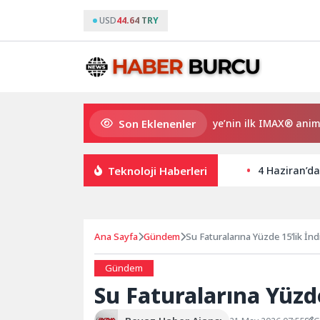
USD
44.64 TRY
Son Eklenenler
Gupi ve Gülmeyen Kral Türkiye’nin ilk IMAX® animasyon fil
Teknoloji Haberleri
4 Haziran’da 
Ana Sayfa
Gündem
Su Faturalarına Yüzde 15’lik İndi
Gündem
Su Faturalarına Yüzde