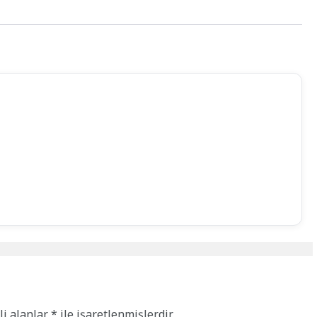
li alanlar
*
ile işaretlenmişlerdir