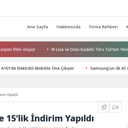
Ana Sayfa
Hakkımızda
Firma Rehberi
mi oluyor
M Lisa ve Dolu Kadehi Ters Tut’tan Yeni İş Birliği
A101’de Elektrikli Mobilite Öne Çıkıyor
Samsung’un ilk AI 
rim Yapıldı
0
 15’lik İndirim Yapıldı