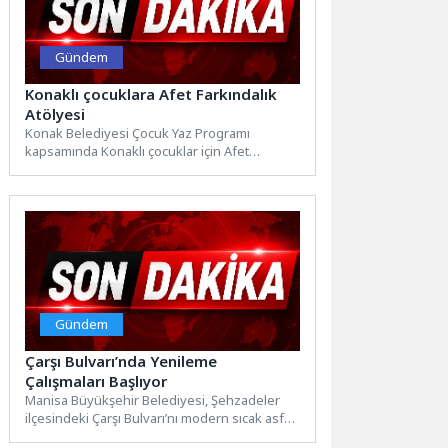
Gündem
Konaklı çocuklara Afet Farkındalık
Atölyesi
Konak Belediyesi Çocuk Yaz Programı
kapsamında Konaklı çocuklar için Afet
Farkındalık Atölyesi düzenlendi. Konak Afet...
Gündem
Çarşı Bulvarı’nda Yenileme
Çalışmaları Başlıyor
Manisa Büyükşehir Belediyesi, Şehzadeler
ilçesindeki Çarşı Bulvarı’nı modern sıcak asfalt
ve yeni trafik düzenlemesiyle yeniliyor....