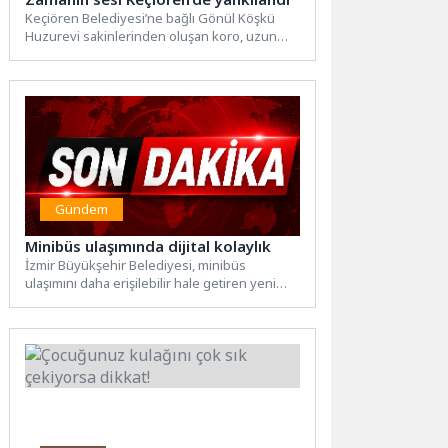
Keçiören Belediyesi’ne bağlı Gönül Köşkü
Huzurevi sakinlerinden oluşan koro, uzun
süren çalışmaların ardından “Zamanın Sesi”...
Gündem
Minibüs ulaşımında dijital kolaylık
İzmir Büyükşehir Belediyesi, minibüs
ulaşımını daha erişilebilir hale getiren yeni
web sitesini hizmete açtı. 30...