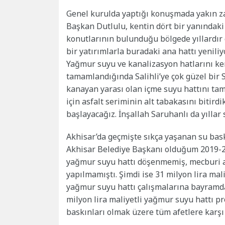
Genel kurulda yaptığı konuşmada yakın z
Başkan Dutlulu, kentin dört bir yanındaki 
konutlarının bulunduğu bölgede yıllardır ci
bir yatırımlarla buradaki ana hattı yeniliy
Yağmur suyu ve kanalizasyon hatlarını ken
tamamlandığında Salihli’ye çok güzel bir S
kanayan yarası olan içme suyu hattını t
için asfalt seriminin alt tabakasını bitird
başlayacağız. İnşallah Saruhanlı da yıllar 
Akhisar’da geçmişte sıkça yaşanan su bas
Akhisar Belediye Başkanı olduğum 2019-202
yağmur suyu hattı döşenmemiş, mecburi al
yapılmamıştı. Şimdi ise 31 milyon lira mal
yağmur suyu hattı çalışmalarına bayramda
milyon lira maliyetli yağmur suyu hattı proj
baskınları olmak üzere tüm afetlere karşı 