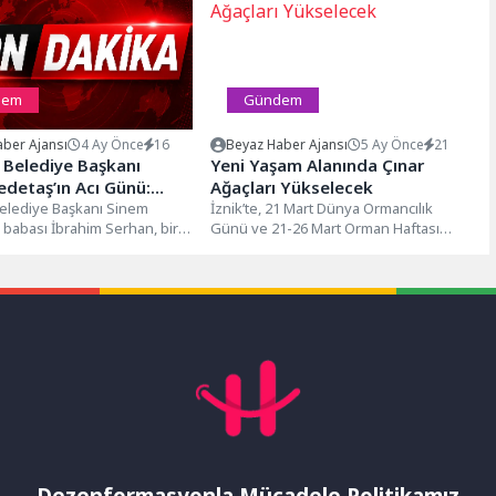
dem
Gündem
ber Ajansı
4 Ay Önce
16
Beyaz Haber Ajansı
5 Ay Önce
21
 Belediye Başkanı
Yeni Yaşam Alanında Çınar
detaş’ın Acı Günü:
Ağaçları Yükselecek
 Serhan Son Yolculuğuna
elediye Başkanı Sinem
İznik’te, 21 Mart Dünya Ormancılık
 babası İbrahim Serhan, bir
Günü ve 21-26 Mart Orman Haftası
dı
edavi gördüğü hastanede
dolayısıyla anlamlı bir etkinlik...
betti....
Dezenformasyonla Mücadele Politikamız