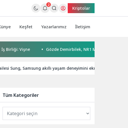
2
Kriptolar
Künye
Keşfet
Yazarlarımız
İletişim
: Vişne
Gözde Demirbilek, NR1 Magazin’de: ‘Son assolist o
ailesi Sung, Samsung akıllı yaşam deneyimini ekranlara taşıyor
Tüm Kategoriler