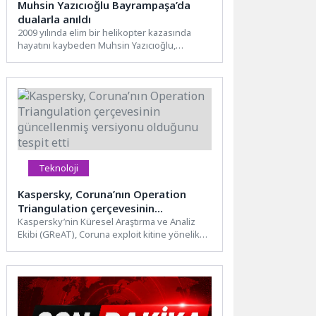
Muhsin Yazıcıoğlu Bayrampaşa’da
dualarla anıldı
2009 yılında elim bir helikopter kazasında
hayatını kaybeden Muhsin Yazıcıoğlu,
vefatının 17. yıl dönümünde Bayrampaşa...
Teknoloji
Kaspersky, Coruna’nın Operation
Triangulation çerçevesinin
güncellenmiş versiyonu olduğunu
Kaspersky’nin Küresel Araştırma ve Analiz
Ekibi (GReAT), Coruna exploit kitine yönelik
tespit etti
gerçekleştirdiği kod seviyesindeki analiz...