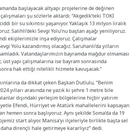
amanda başlayacak altyapı projelerine de değinen
çalışmaları şu sözlerle aktardı: “Akgedik’teki TOKİ
ddi bir su sıkıntısı yaşanıyor. Yaklaşık 13 milyon liralık
oruz. Salihli’deki Sevgi Yolu’nu baştan aşağı yeniliyoruz.
di ekiplerimizle inşa ediyoruz. Çalışmalar
evgi Yolu kazandırmış olacağız. Saruhanlı’da yılların
amamladık. Vatandaşlarımızın bayramda mağdur olmaması
ik; üst yapı çalışmalarına ise bayram sonrasında
sonra hak ettiği nitelikli hizmete kavuşacak.”
kınlarına da dikkat çeken Başkan Dutlulu, “Benim
4 yılları arasında ne yazık ki şehre 1 metre bile
anlar dışındaki yerleşim bölgelerine hiçbir yatırım
iyetle Efendi, Hürriyet ve Atatürk mahallelerini kapsayan
n hemen sonra başlıyoruz. Aynı şekilde Soma’da da 19
emiz start alıyor. Manisa’yı ilçeleriyle birlikte başta sel
daha dirençli hale getirmeye kararlıyız” dedi.