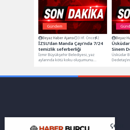
Gündem
Gün
Beyaz Haber Ajansı
3 Hf. Önce
2
Beyaz Ha
İZSU’dan Manda Çayı’nda 7/24
Üsküdar
temizlik seferberliği
Sinem De
İzmir Büyükşehir Belediyesi, yaz
İbrahim
Üsküdar B
aylarında kötü koku oluşumunu
Dedetaş’ın
Uğurlan
önlemek ve İzmir Körfezi’ne ulaşan
süredir t
kirlilik yükünü...
hayatını kay
Çerez