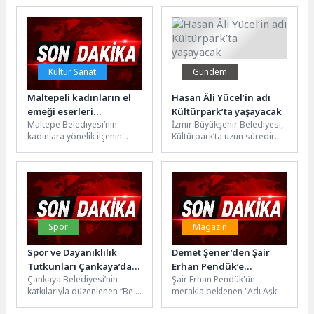
Federasyonu tarafından
sahnelenen “Bu Da Geçer Ya
düzenlenen ÜNİLİG Yaz Spor
Hu” adlı...
Oyunları...
Kültür Sanat
Gündem
Maltepeli kadınların el
Hasan Âli Yücel’in adı
emeği eserleri
Kültürpark’ta yaşayacak
Maltepe Belediyesi’nin
İzmir Büyükşehir Belediyesi,
sergilenmeye başladı
kadınlara yönelik ilçenin
Kültürpark’ta uzun süredir
mahallelerinde hizmet veren
atıl duran binayı, modern ve
kadın danışma ve sosyal
teknolojik altyapısıyla
yaşam merkezlerinde
doğayla iç...
eğitim...
Spor
Magazin
Spor ve Dayanıklılık
Demet Şener’den Şair
Tutkunları Çankaya’da
Erhan Pendük’e
Çankaya Belediyesi’nin
Şair Erhan Pendük'ün
Bir Araya Geldi
gönülden destek
katkılarıyla düzenlenen “Be A
merakla beklenen "Adı Aşk
Player Ankara” etkinliği, 21
Onun – Hasretlerin Şairi"