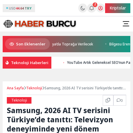
2
Kriptolar
USD
44.64 TRY
Son Eklenenler
 Kaybetti: Kuzey Makedonya’da Toprağa Verilecek
Bilgesu Erenus Son 
Teknoloji Haberleri
YouTube Artık Geleneksel SEO’nun Parç
Ana Sayfa
Teknoloji
Samsung, 2026 AI TV serisini Türkiye’de tanıttı:
Televizyon deneyiminde yeni dönem başlıyor
Teknoloji
0
Samsung, 2026 AI TV serisini
Türkiye’de tanıttı: Televizyon
deneyiminde yeni dönem