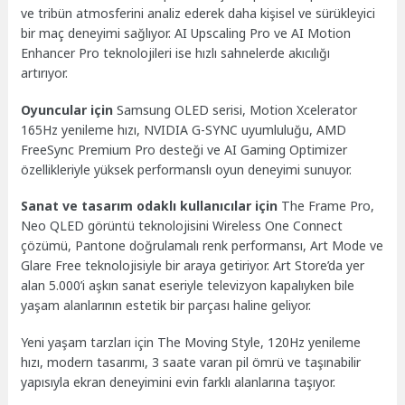
ve tribün atmosferini analiz ederek daha kişisel ve sürükleyici
bir maç deneyimi sağlıyor. AI Upscaling Pro ve AI Motion
Enhancer Pro teknolojileri ise hızlı sahnelerde akıcılığı
artırıyor.
Oyuncular için
Samsung OLED serisi, Motion Xcelerator
165Hz yenileme hızı, NVIDIA G-SYNC uyumluluğu, AMD
FreeSync Premium Pro desteği ve AI Gaming Optimizer
özellikleriyle yüksek performanslı oyun deneyimi sunuyor.
Sanat ve tasarım odaklı kullanıcılar için
The Frame Pro,
Neo QLED görüntü teknolojisini Wireless One Connect
çözümü, Pantone doğrulamalı renk performansı, Art Mode ve
Glare Free teknolojisiyle bir araya getiriyor. Art Store’da yer
alan 5.000’i aşkın sanat eseriyle televizyon kapalıyken bile
yaşam alanlarının estetik bir parçası haline geliyor.
Yeni yaşam tarzları için The Moving Style, 120Hz yenileme
hızı, modern tasarımı, 3 saate varan pil ömrü ve taşınabilir
yapısıyla ekran deneyimini evin farklı alanlarına taşıyor.