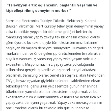
“Televizyon artık eğlencenin, bağlantılı yaşamın ve
kişiselleştirilmiş deneyimin merkezi”
Samsung Electronics Türkiye Tüketici Elektroniği Kıdemli
Başkan Yardımcısı Mert Gürsoy televizyon deneyiminin yapay
zeka ile birlikte yepyeni bir döneme girdiğini belirterek;
“Samsung olarak yapay zekayı tek bir cihazın özelliği olarak
görmüyoruz, bu teknolojiyle tüm ekosistemimizi birbirine
bağlayan bir yaşam deneyimi sunuyoruz. Dünyanın en değerli
markalarından ve önde gelen çip üreticilerinden biri olarak en
büyük vizyonumuz; Samsung yapay zeka yaşam yolculuğu
ekosistemi. Misyonumuz net; yapay zeka yolculuğunda
kullanıcılara gerçek, güvenilir ve eğlenceli bir yol arkadaşı
olabilmek. Samsung olarak temel stratejimiz, akıllı telefondan
TV’ye, beyaz eşyadan giyilebilir ürünlere, tabletlerden ekran
teknolojilerine, geniş ürün yelpazemizle günün her anında
tüketicilerin yanında olan bir ekosistem oluşturmak ve bu
ekosistemle tüm kullanıcılarımıza kesintisiz ve uçtan uca bir
yapay zeka deneyimi yaşatmak. Yapay zeka inovasyonlarının
öncü markası olarak bu teknolojinin gücünü herkese