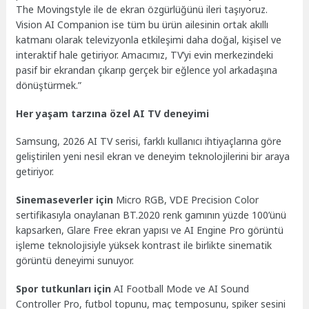
The Movingstyle ile de ekran özgürlüğünü ileri taşıyoruz.
Vision AI Companion ise tüm bu ürün ailesinin ortak akıllı
katmanı olarak televizyonla etkileşimi daha doğal, kişisel ve
interaktif hale getiriyor. Amacımız, TV’yi evin merkezindeki
pasif bir ekrandan çıkarıp gerçek bir eğlence yol arkadaşına
dönüştürmek.”
Her yaşam tarzına özel AI TV deneyimi
Samsung, 2026 AI TV serisi, farklı kullanıcı ihtiyaçlarına göre
geliştirilen yeni nesil ekran ve deneyim teknolojilerini bir araya
getiriyor.
Sinemaseverler için
Micro RGB, VDE Precision Color
sertifikasıyla onaylanan BT.2020 renk gamının yüzde 100’ünü
kapsarken, Glare Free ekran yapısı ve AI Engine Pro görüntü
işleme teknolojisiyle yüksek kontrast ile birlikte sinematik
görüntü deneyimi sunuyor.
Spor tutkunları için
AI Football Mode ve AI Sound
Controller Pro, futbol topunu, maç temposunu, spiker sesini