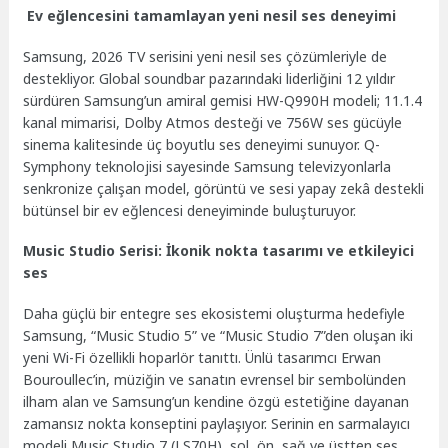
Ev eğlencesini tamamlayan yeni nesil ses deneyimi
Samsung, 2026 TV serisini yeni nesil ses çözümleriyle de
destekliyor. Global soundbar pazarındaki liderliğini 12 yıldır
sürdüren Samsung’un amiral gemisi HW-Q990H modeli; 11.1.4
kanal mimarisi, Dolby Atmos desteği ve 756W ses gücüyle
sinema kalitesinde üç boyutlu ses deneyimi sunuyor. Q-
Symphony teknolojisi sayesinde Samsung televizyonlarla
senkronize çalışan model, görüntü ve sesi yapay zekâ destekli
bütünsel bir ev eğlencesi deneyiminde buluşturuyor.
Music Studio Serisi: İkonik nokta tasarımı ve etkileyici
ses
Daha güçlü bir entegre ses ekosistemi oluşturma hedefiyle
Samsung, “Music Studio 5” ve “Music Studio 7”den oluşan iki
yeni Wi-Fi özellikli hoparlör tanıttı. Ünlü tasarımcı Erwan
Bouroullec’in, müziğin ve sanatın evrensel bir sembolünden
ilham alan ve Samsung’un kendine özgü estetiğine dayanan
zamansız nokta konseptini paylaşıyor. Serinin en sarmalayıcı
modeli Music Studio 7 (LS70H), sol, ön, sağ ve üstten ses