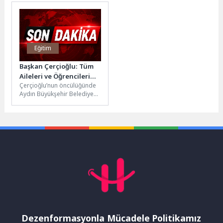
Haziran’da Gölbaşı’ndaki
isimli şiir kitabının
Mogan Gölü Yelken
lansmanı,...
Adası’nda...
Eğitim
Başkan Çerçioğlu: Tüm
Aileleri ve Öğrencileri
Çerçioğlu’nun öncülüğünde
Şenliğimize Bekliyoruz
Aydın Büyükşehir Belediyesi
tarafından düzenlenen Yıl
Sonu Karne Şenliği başladı.
Etkinliklerin adresi Aydın...
Dezenformasyonla Mücadele Politikamız