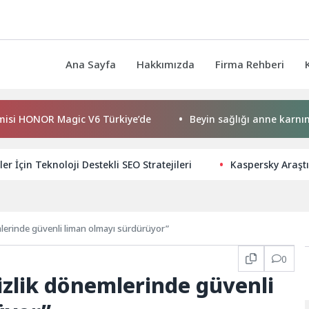
Ana Sayfa
Hakkımızda
Firma Rehberi
ONOR Magic V6 Türkiye’de
Beyin sağlığı anne karnında başl
ler İçin Teknoloji Destekli SEO Stratejileri
Kaspersky Araştı
mlerinde güvenli liman olmayı sürdürüyor”
0
izlik dönemlerinde güvenli