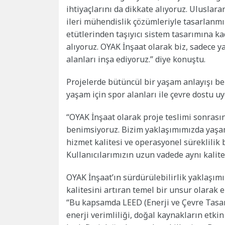
ihtiyaçlarını da dikkate alıyoruz. Ulusla
ileri mühendislik çözümleriyle tasarlanmış 
etütlerinden taşıyıcı sistem tasarımına k
alıyoruz. OYAK İnşaat olarak biz, sadece ya
alanları inşa ediyoruz.” diye konuştu.
Projelerde bütüncül bir yaşam anlayışı ben
yaşam için spor alanları ile çevre dostu u
“OYAK İnşaat olarak proje teslimi sonrası
benimsiyoruz. Bizim yaklaşımımızda yaşam,
hizmet kalitesi ve operasyonel süreklilik b
Kullanıcılarımızın uzun vadede aynı kalit
OYAK İnşaat’ın sürdürülebilirlik yaklaşımı
kalitesini artıran temel bir unsur olarak
“Bu kapsamda LEED (Enerji ve Çevre Tasarı
enerji verimliliği, doğal kaynakların etki