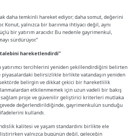
rak daha temkinli hareket ediyor; daha somut, değerini
. Konut, yalnızca bir barınma ihtiyacı değil, aynı
lü bir yatırım aracıdır. Bu nedenle gayrimenkul,
mayı sürdürüyor.”
talebini hareketlendirdi”
n yatırımcı tercihlerini yeniden şekillendirdiğini belirten
e piyasalardaki belirsizlikle birlikte vatandaşın yeniden
ktörde belirgin ve dikkat çekici bir hareketlilik
alanmalardan etkilenmemek için uzun vadeli bir bakış
sağlam proje ve güvenilir geliştirici kriterleri mutlaka
çerçevede değerlendirildiğinde, gayrimenkulün sunduğu
ifadelerini kullandı.
islik kalitesi ve yaşam standardını birlikte ele
eliştirirken yalnızca bugünün değil, geleceğin