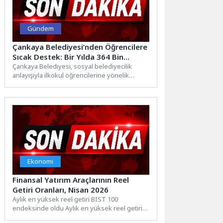
Gündem
Çankaya Belediyesi’nden Öğrencilere
Sıcak Destek: Bir Yılda 364 Bin
Öğünü Aştı
Çankaya Belediyesi, sosyal belediyecilik
anlayışıyla ilkokul öğrencilerine yönelik
ücretsiz sıcak öğle yemeği desteğini
sürdürüyor. İlçe...
Ekonomi
Finansal Yatırım Araçlarının Reel
Getiri Oranları, Nisan 2026
Aylık en yüksek reel getiri BIST 100
endeksinde oldu Aylık en yüksek reel getiri,
yurt içi...