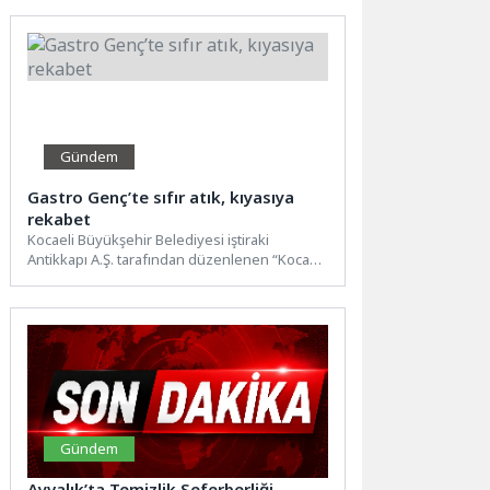
Gündem
Gastro Genç’te sıfır atık, kıyasıya
rekabet
Kocaeli Büyükşehir Belediyesi iştiraki
Antikkapı A.Ş. tarafından düzenlenen “Kocaeli
Gastro Genç 2026 Yarışması” genç şef...
Gündem
Ayvalık’ta Temizlik Seferberliği