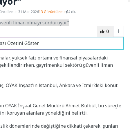
üyor”
üncelleme: 31 Mar 2026
13 Görüntüleme
4 dk.
0
azı Özetini Göster
lar, yüksek faiz ortamı ve finansal piyasalardaki
n şekillendirirken, gayrimenkul sektörü güvenli liman
ş, OYAK İnşaat’ın İstanbul, Ankara ve İzmir’deki konut
an OYAK İnşaat Genel Müdürü Ahmet Bülbül, bu süreçte
ini koruyan alanlara yöneldiğini belirtti.
sizlik dönemlerinde değiştiğine dikkati çekerek, şunları