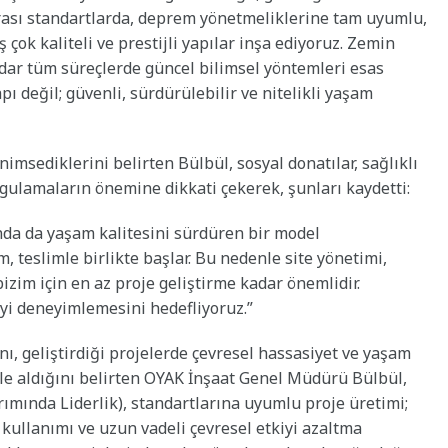
rarası standartlarda, deprem yönetmeliklerine tam uyumlu,
çok kaliteli ve prestijli yapılar inşa ediyoruz. Zemin
adar tüm süreçlerde güncel bilimsel yöntemleri esas
pı değil; güvenli, sürdürülebilir ve nitelikli yaşam
imsediklerini belirten Bülbül, sosyal donatılar, sağlıklı
ygulamaların önemine dikkati çekerek, şunları kaydetti:
nda da yaşam kalitesini sürdüren bir model
 teslimle birlikte başlar. Bu nedenle site yönetimi,
izim için en az proje geliştirme kadar önemlidir.
eyi deneyimlemesini hedefliyoruz.”
nı, geliştirdiği projelerde çevresel hassasiyet ve yaşam
 ele aldığını belirten OYAK İnşaat Genel Müdürü Bülbül,
mında Liderlik), standartlarına uyumlu proje üretimi;
n kullanımı ve uzun vadeli çevresel etkiyi azaltma