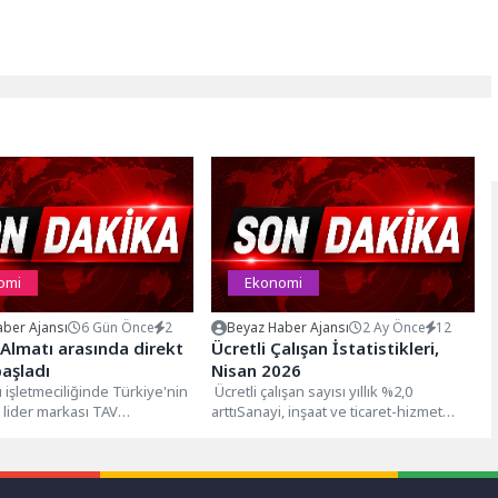
omi
Ekonomi
ber Ajansı
6 Gün Önce
2
Beyaz Haber Ajansı
2 Ay Önce
12
e Almatı arasında direkt
Ücretli Çalışan İstatistikleri,
başladı
Nisan 2026
 işletmeciliğinde Türkiye'nin
Ücretli çalışan sayısı yıllık %2,0
lider markası TAV
arttıSanayi, inşaat ve ticaret-hizmet
rı tarafından işletilen İzmir
sektörleri toplamında ücretli çalışan
deres ve Almatı...
sayısı 2026...