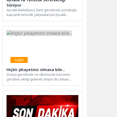
Sürüyor
Ayvalık Belediyesi, kent genelinde yürüttüğü
kapsamlı temizlik çalışmalarıyla Ayvalık
Merkez’de mıntıka temizliğini aralıksız
sürdürüyor. Sabahın...
Sağlık
Hiçbir şikayetiniz olmasa bile…
Dünya genelinde ve ülkemizde kanserin
görülme sıklığı giderek artıyor. Bu artışın
başlıca nedenleri arasında; yaşam...