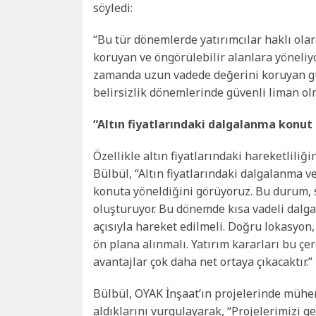
söyledi:
“Bu tür dönemlerde yatırımcılar haklı ola
koruyan ve öngörülebilir alanlara yöneliyor
zamanda uzun vadede değerini koruyan güç
belirsizlik dönemlerinde güvenli liman ol
“Altın fiyatlarındaki dalgalanma konut 
Özellikle altın fiyatlarındaki hareketliliği
Bülbül, “Altın fiyatlarındaki dalgalanma v
konuta yöneldiğini görüyoruz. Bu durum, se
oluşturuyor. Bu dönemde kısa vadeli dalg
açısıyla hareket edilmeli. Doğru lokasyon, 
ön plana alınmalı. Yatırım kararları bu 
avantajlar çok daha net ortaya çıkacaktır.” 
Bülbül, OYAK İnşaat’ın projelerinde mühend
aldıklarını vurgulayarak, “Projelerimizi g