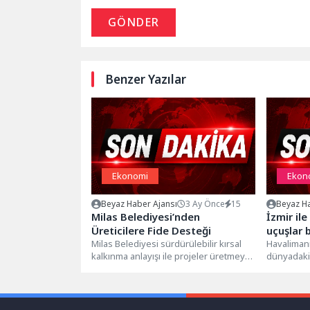
GÖNDER
Benzer Yazılar
Ekonomi
Ekon
Beyaz Haber Ajansı
3 Ay Önce
15
Beyaz Ha
Milas Belediyesi’nden
İzmir il
Üreticilere Fide Desteği
uçuşlar 
Milas Belediyesi sürdürülebilir kırsal
Havalimanı
kalkınma anlayışı ile projeler üretmeye
dünyadaki 
ve üreticilerin yanında olmaya devam
Havalimanla
ediyor....
Adnan Men