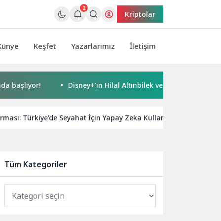
2
Kriptolar
Künye
Keşfet
Yazarlarımız
İletişim
ıyor!
Disney+’ın Hilal Altınbilek ve Serkan Çayoğlu’nun Ba
rması: Türkiye’de Seyahat İçin Yapay Zeka Kullananların %82’si V
Tüm Kategoriler