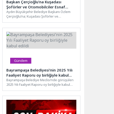
Başkan Çerçioğlu’na Kuşadası
Şoförler ve Otomobilciler Esnaf
Odası’ndan Ziyaret
Aydın Büyükşehir Belediye Başkanı Özlem
Çerçioğlu’na; Kuşadası Şoförler ve
Otomobilciler Esnaf Odası Başkanı Ufuk
Turan...
Gündem
Bayrampaşa Belediyesi’nin 2025 Yılı
Faaliyet Raporu oy birliğiyle kabul
edildi
Bayrampaşa Belediye Meclisi’nde görüşülen
2025 Yılı Faaliyet Raporu oy birliğiyle kabul
edildi. Mecliste konuşan Belediye...