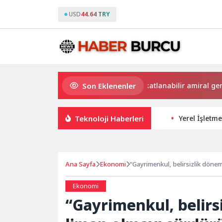
USD
44.64 TRY
Son Eklenenler
Dünyanın en ince ve en güçlü katlanabilir amiral gemisi H
Teknoloji Haberleri
Yerel İşletme
Ana Sayfa
Ekonomi
“Gayrimenkul, belirsizlik döne
Ekonomi
“Gayrimenkul, belirs