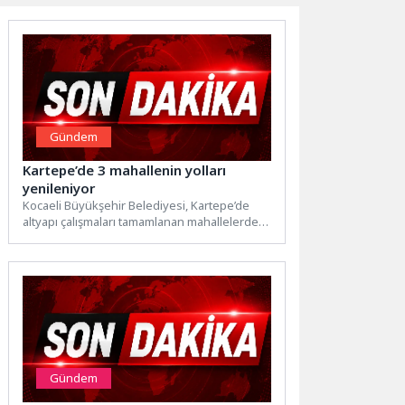
Gündem
Kartepe’de 3 mahallenin yolları
yenileniyor
Kocaeli Büyükşehir Belediyesi, Kartepe’de
altyapı çalışmaları tamamlanan mahallelerde
üstyapı yenileme çalışmalarına hız verdi.
İstasyon, Çepni...
Gündem