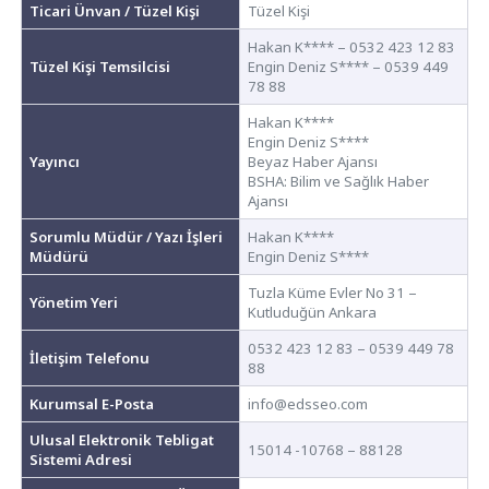
Ticari Ünvan / Tüzel Kişi
Tüzel Kişi
Hakan K**** – 0532 423 12 83
Tüzel Kişi Temsilcisi
Engin Deniz S**** – 0539 449
78 88
Hakan K****
Engin Deniz S****
Yayıncı
Beyaz Haber Ajansı
BSHA: Bilim ve Sağlık Haber
Ajansı
Sorumlu Müdür / Yazı İşleri
Hakan K****
Müdürü
Engin Deniz S****
Tuzla Küme Evler No 31 –
Yönetim Yeri
Kutluduğün Ankara
0532 423 12 83 – 0539 449 78
İletişim Telefonu
88
Kurumsal E-Posta
info@edsseo.com
Ulusal Elektronik Tebligat
15014 -10768 – 88128
Sistemi Adresi