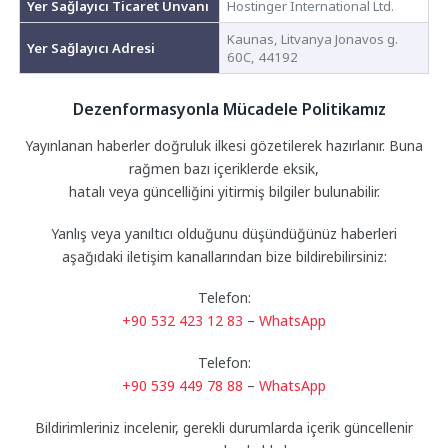
Yer Sağlayıcı Ticaret Ünvanı
Hostinger International Ltd.
Kaunas, Litvanya Jonavos g.
Yer Sağlayıcı Adresi
60C, 44192
Dezenformasyonla Mücadele Politikamız
Yayınlanan haberler doğruluk ilkesi gözetilerek hazırlanır. Buna
rağmen bazı içeriklerde eksik,
hatalı veya güncelliğini yitirmiş bilgiler bulunabilir.
Yanlış veya yanıltıcı olduğunu düşündüğünüz haberleri
aşağıdaki iletişim kanallarından bize bildirebilirsiniz:
Telefon:
+90 532 423 12 83
–
WhatsApp
Telefon:
+90 539 449 78 88
–
WhatsApp
Bildirimleriniz incelenir, gerekli durumlarda içerik güncellenir