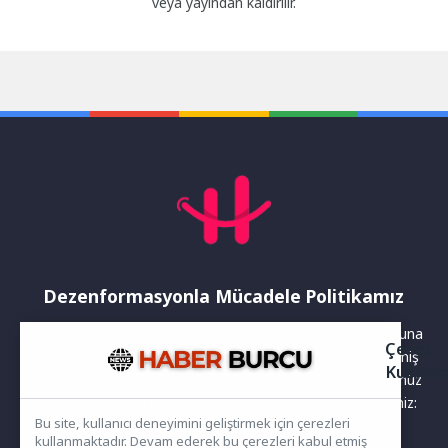
veya yayından kaldırılır.
Dezenformasyonla Mücadele Politikamız
Yayınlanan haberler doğruluk ilkesi gözetilerek hazırlanır. Buna
Çerez
rağmen bazı içeriklerde eksik, hatalı veya güncelliğini yitirmiş
Kullanı
bilgiler bulunabilir.Yanlış veya yanıltıcı olduğunu düşündüğünüz
haberleri aşağıdaki iletişim kanallarından bize bildirebilirsiniz:
Bu site, kullanıcı deneyimini geliştirmek için çerezleri
kullanmaktadır. Devam ederek bu çerezleri kabul etmiş