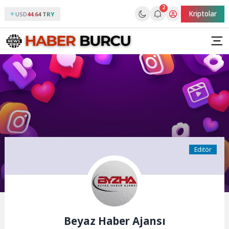
2
Kriptolar
USD
44.64 TRY
Editör
Beyaz Haber Ajansı