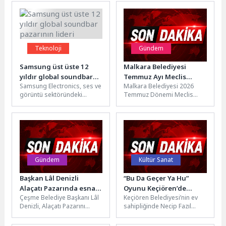
Teknoloji
Gündem
Samsung üst üste 12
Malkara Belediyesi
yıldır global soundbar
Temmuz Ayı Meclis
Samsung Electronics, ses ve
Malkara Belediyesi 2026
pazarının lideri
Toplantısı
görüntü sektöründeki
Temmuz Dönemi Meclis
Gerçekleştirildi
liderliğini sürdürerek üst
Toplantısı, Malkara Belediye
üste 12. kez dünyanın bir
Başkanı Nergiz Karaağaçlı
numaralı...
Öztürk’ün başkanlığında
5393...
Gündem
Kültür Sanat
Başkan Lâl Denizli
“Bu Da Geçer Ya Hu”
Alaçatı Pazarında esnaf
Oyunu Keçiören’de
Çeşme Belediye Başkanı Lâl
Keçiören Belediyesi’nin ev
ve vatandaşlarla buluştu
Sahnelendi
Denizli, Alaçatı Pazarını
sahipliğinde Necip Fazıl
ziyaret ederek esnaf ve
Tiyatro Salonu’nda
vatandaşlarla bir araya
sahnelenen “Bu Da Geçer Ya