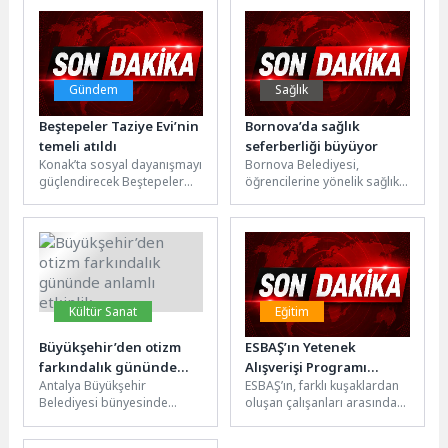
geldi....
Hu” adlı...
Gündem
Sağlık
Beştepeler Taziye Evi’nin
Bornova’da sağlık
temeli atıldı
seferberliği büyüyor
Konak’ta sosyal dayanışmayı
Bornova Belediyesi,
güçlendirecek Beştepeler
öğrencilerine yönelik sağlıklı
Taziye Evi’nin temel atma
beslenme, hijyen, ağız-diş
töreninde konuşan Başkan
sağlığı ve ilk yardım
Mutlu, “Bir Taziye...
konularında eğitimler
düzenliyor....
Kültür Sanat
Eğitim
Büyükşehir’den otizm
ESBAŞ’ın Yetenek
farkındalık gününde
Alışverişi Programı
Antalya Büyükşehir
ESBAŞ’ın, farklı kuşaklardan
anlamlı etkinlik
Gazetecilere Model Oldu
Belediyesi bünyesinde
oluşan çalışanları arasında
faaliyet gösteren Özel
deneyim paylaşımını
Büyükşehir Özel Eğitim Okulu
arttırmak ve birbirlerini daha