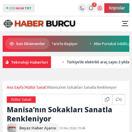
2
Kriptolar
USD
44.64 TRY
Son Eklenenler
bile World Cup Heyecanı Paris’te Başlıyor
Altın Portakal ödüllü yöne
Teknoloji Haberleri
Türkiye’de elektrikli araç sayısı 3 yılda
Ana Sayfa
Kültür Sanat
Manisa’nın Sokakları Sanatla Renkleniyor
Kültür Sanat
0
Manisa’nın Sokakları Sanatla
Renkleniyor
Beyaz Haber Ajansı
10 Nis 2026 19:46