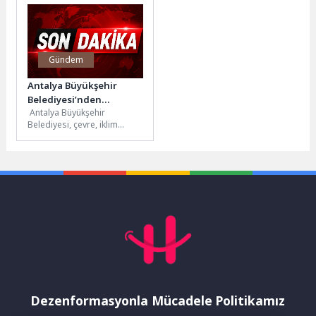
ve Rehabilitasyon Merkezi,
iyi anlamalarını sağlamak...
2...
Gündem
Antalya Büyükşehir
Belediyesi’nden
Antalya Büyükşehir
geleceğe Yeşil Miras
Belediyesi, çevre, iklim
değişikliği ve sürdürülebilir
enerji konularında yaptığı
çalışmalarla kentin
geleceğini korumaya...
Dezenformasyonla Mücadele Politikamız