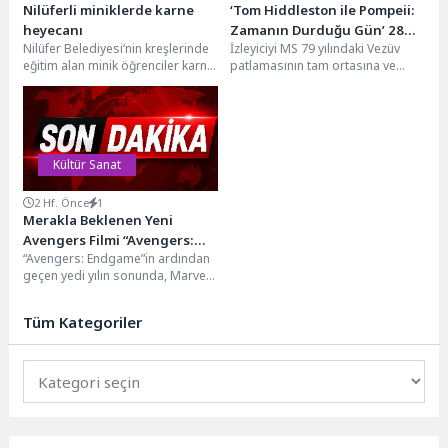
Nilüferli miniklerde karne
‘Tom Hiddleston ile Pompeii:
heyecanı
Zamanın Durduğu Gün’ 28
Nilüfer Belediyesi’nin kreşlerinde
İzleyiciyi MS 79 yılındaki Vezüv
Temmuz Salı 20.00’de 3
eğitim alan minik öğrenciler karne
patlamasının tam ortasına ve
Bölüm Art Arda National
sevinci yaşadı. Karne şenliğinde
ardında bıraktığı, zamanın
Geographic Ekranlarında!
oyunlar oynayan minikler,...
ürkütücü şekilde donup...
Kültür Sanat
2 Hf. Önce
1
Merakla Beklenen Yeni
Avengers Filmi “Avengers:
“Avengers: Endgame”in ardından
Doomsday”den İlk Fragman
geçen yedi yılın sonunda, Marvel
Yayımlandı
Sinematik Evreni'nin en büyük
kahramanları “Avengers:
Tüm Kategoriler
Doomsday” ile geri...