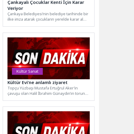
Çankayalı Çocuklar Kenti İçin Karar
Veriyor
Çankaya Belediyesi’nin belediye tarihinde bir
ilke imza atarak çocukların yerelde karar alma
süreçlerine aktif katılımları...
Kültür Sanat
Kültür Evi’ne anlamlı ziyaret
Topçu Yüzbaşı Mustafa Ertuğrul Aker’in
çavuşu olan Halil İbrahim Günaydın’ın torunu
Hüseyin Asım Günaydın’ın oğlu...