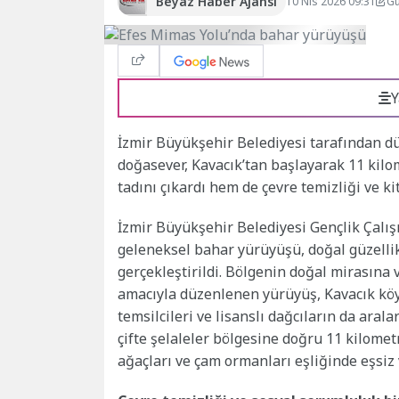
Beyaz Haber Ajansı
10 Nis 2026 09:31
Gü
Y
İzmir Büyükşehir Belediyesi tarafından 
doğasever, Kavacık’tan başlayarak 11 kil
tadını çıkardı hem de çevre temizliği ve k
İzmir Büyükşehir Belediyesi Gençlik Ça
geleneksel bahar yürüyüşü, doğal güzellik
gerçekleştirildi. Bölgenin doğal mirasın
amacıyla düzenlenen yürüyüş, Kavacık köy
temsilcileri ve lisanslı dağcıların da ara
çifte şelaleler bölgesine doğru 11 kilometr
ağaçları ve çam ormanları eşliğinde eşsiz