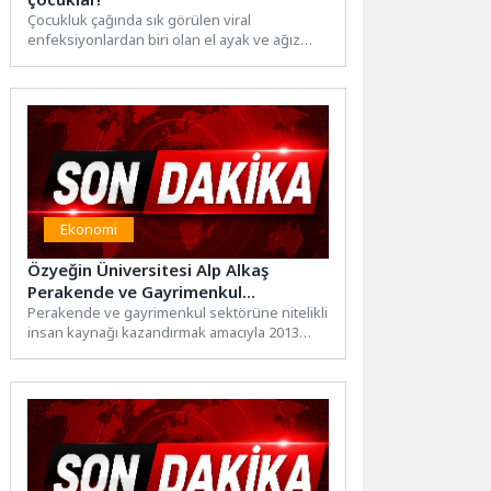
Çocukluk çağında sık görülen viral
enfeksiyonlardan biri olan el ayak ve ağız
hastalığı, son yıllarda...
Ekonomi
Özyeğin Üniversitesi Alp Alkaş
Perakende ve Gayrimenkul
Merkezi’nde 12. Program Sertifika
Perakende ve gayrimenkul sektörüne nitelikli
insan kaynağı kazandırmak amacıyla 2013
Töreni Düzenlendi
yılında kurulan Özyeğin Üniversitesi Alp...