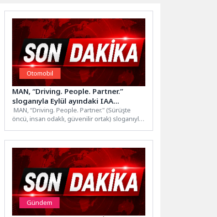
Otomobil
MAN, “Driving. People. Partner.”
sloganıyla Eylül ayındaki IAA
Transportation 2026’da
MAN, “Driving. People. Partner." (Sürüşte
öncü, insan odaklı, güvenilir ortak) sloganıyla
yer alacağı Eylül ayındaki...
Gündem