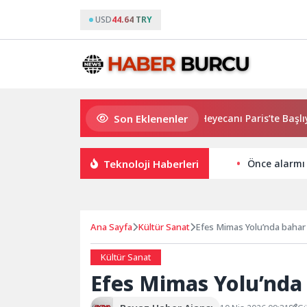
USD
44.64 TRY
Son Eklenenler
2026 PUBG Mobile World Cup Heyecanı Paris’te Başlıyor
Teknoloji Haberleri
Önce alarmı 
Ana Sayfa
Kültür Sanat
Efes Mimas Yolu’nda bahar
Kültür Sanat
Efes Mimas Yolu’nda