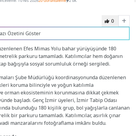
ncelleme: 10 Nis 2026
20 Görüntüleme
2 dk.
0
azı Özetini Göster
düzenlenen Efes Mimas Yolu bahar yürüyüşünde 180
ometrelik parkuru tamamladı. Katılımcılar hem doğanın
itap bağışıyla sosyal sorumluluk örneği sergiledi.
lışmaları Şube Müdürlüğü koordinasyonunda düzenlenen
leri koruma bilinciyle ve yoğun katılımla
a ve orman ekosisteminin korunmasına dikkat çekmek
ünde başladı. Genç İzmir üyeleri, İzmir Tabip Odası
larında bulunduğu 180 kişilik grup, bol yağışlarla canlanan
elik bir parkuru tamamladı. Katılımcılar, asırlık çınar
 vadi manzaralarını fotoğraflama imkânı buldu.