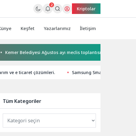
2
Kriptolar
Künye
Keşfet
Yazarlarımız
İletişim
r Belediyesi Ağustos ayı meclis toplantısı yapıldı
Başkan 
rım ve e ticaret çözümleri.
Samsung SmartThings ile akıllı
Tüm Kategoriler