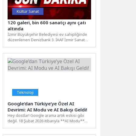
Kültür Sanat
120 galeri, bin 600 sanatçı aynı çatı
altında
İzmir Büyükşehir Belediyesi ev sahipliğinde
düzenlenen Denizbank 3. İAAF İzmir Sanat
Fuarı, Fuar İzmir’de kapılarını...
Teknoloji
Google’dan Türkiye’ye Özel AI
Devrimi: AI Modu ve AI Bakışı Geldi!
Hey dostlar! Google arama artık eskisi gibi
değil. 18 Şubat 2026 itibarıyla **AI Modu**
ve...