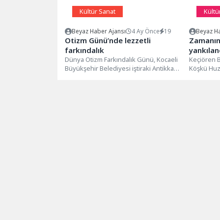
Kültür Sanat
Kültü
Beyaz Haber Ajansı
4 Ay Önce
19
Beyaz Ha
Otizm Günü’nde lezzetli
Zamanın 
farkındalık
yankılan
Dünya Otizm Farkındalık Günü, Kocaeli
Keçiören B
Büyükşehir Belediyesi iştiraki Antikkapı
Köşkü Huz
A.Ş tarafından düzenlenen “Kocaeli
koro, uzun
Gastro Genç...
“Zamanın S