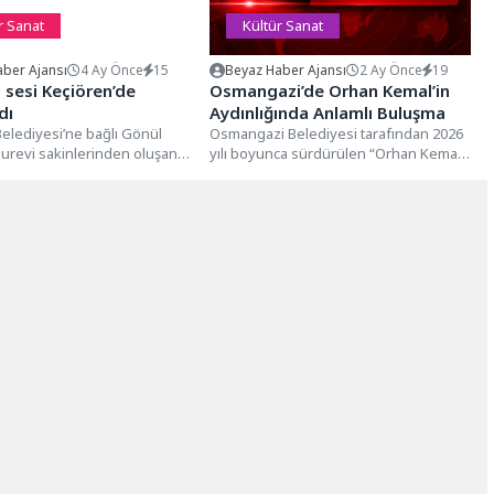
r Sanat
Kültür Sanat
ber Ajansı
4 Ay Önce
15
Beyaz Haber Ajansı
2 Ay Önce
19
sesi Keçiören’de
Osmangazi’de Orhan Kemal’in
dı
Aydınlığında Anlamlı Buluşma
elediyesi’ne bağlı Gönül
Osmangazi Belediyesi tarafından 2026
urevi sakinlerinden oluşan
yılı boyunca sürdürülen “Orhan Kemal
 süren çalışmaların ardından
Yılı” etkinlikleri kapsamında
esi”...
düzenlenen “Ölümünün 56’ncı...