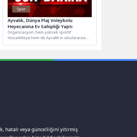
Spor
Ayvalık, Dünya Plaj Voleybolu
Heyecanına Ev Sahipliği Yaptı
Organizasyon, hem yüksek sportif
mücadeleye hem de Ayvalık'ın uluslararası
spor organizasyonlarına ev sahipliği yapma
potansiyeline...
, hatalı veya güncelliğini yitirmiş