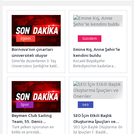
Eğitim
Gündem
Bornova’nın çınarları
Emine Kış, Anne Şehir’le
üniversiteli oluyor
kendini buldu
İzmir’de düzenlenen 3. Yaş
Kocaeli Büyükşehir
Üniversitesi Şenliği’ne katılan
Belediyesi’nin kadınlara
Bornova Belediyesi, "Sağlıklı
yönelik hayata geçirdiği
Yaş Alma Merkezi" ile
Anne Şehir Merkezleri,
kurduğu...
sadece fiziksel değil
duygusal ve...
Spor
seo
Beymen Club Sailing
SEO İçin Etkili Başlık
Team, 55. Deniz
Oluşturma İpuçları ve
Türk yelken sporunun en
SEO İçin Başlık Oluşturma: En
Kuvvetleri Kupası’nda
Öneriler
köklü ve prestijli
İyi İpuçları 1. Başlık
Kürsüde Yer Aldı