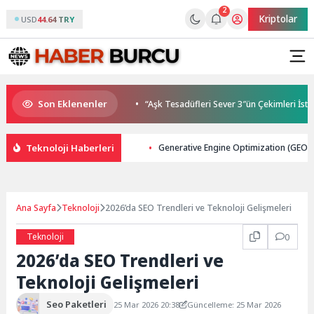
2
Kriptolar
USD
44.64 TRY
Son Eklenenler
 gençleri İzmir’de
“Aşk Tesadüfleri Sever 3″ün Çekimleri İstanbul’da
Teknoloji Haberleri
Generative Engine Optimization (GEO) 20
Ana Sayfa
Teknoloji
2026’da SEO Trendleri ve Teknoloji Gelişmeleri
Teknoloji
0
2026’da SEO Trendleri ve
Teknoloji Gelişmeleri
Seo Paketleri
25 Mar 2026 20:38
Güncelleme: 25 Mar 2026