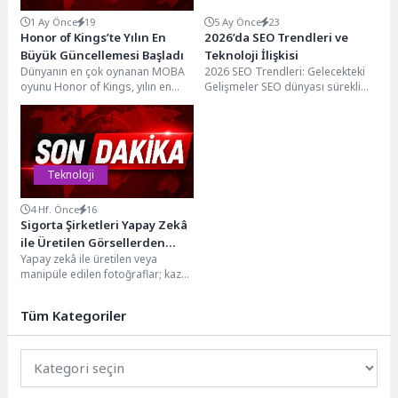
1 Ay Önce
19
5 Ay Önce
23
Honor of Kings’te Yılın En
2026’da SEO Trendleri ve
Büyük Güncellemesi Başladı
Teknoloji İlişkisi
Dünyanın en çok oynanan MOBA
2026 SEO Trendleri: Gelecekteki
oyunu Honor of Kings, yılın en
Gelişmeler SEO dünyası sürekli
büyük içerik güncellemesi HOK...
değişiyor ve gelişiyor. Gelecekteki
SEO trendleri hakkında...
Teknoloji
4 Hf. Önce
16
Sigorta Şirketleri Yapay Zekâ
ile Üretilen Görsellerden
Yapay zekâ ile üretilen veya
Kaynaklanan Yeni
manipüle edilen fotoğraflar; kaza
Dolandırıcılık Tehdidiyle
sahnelerinden faturalara kadar
Karşı Karşıya
birçok alanda sahte...
Tüm Kategoriler