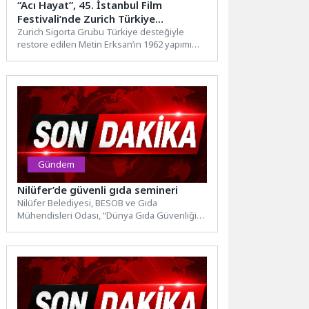
“Acı Hayat”, 45. İstanbul Film
Festivali’nde Zurich Türkiye
desteğiyle yeniden beyaz perdede
Zurich Sigorta Grubu Türkiye desteğiyle
restore edilen Metin Erksan’ın 1962 yapımı
“Acı Hayat” filmi, 45....
Gündem
Nilüfer’de güvenli gıda semineri
Nilüfer Belediyesi, BESOB ve Gıda
Mühendisleri Odası, “Dünya Gıda Güvenliği
Günü” kapsamında esnaf ve vatandaşlara...