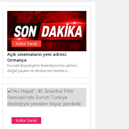
Kültür Sanat
Açık sinemaların yeni adresi:
Ormanya
Kocaeli Büyükşehir Belediyesi’nin şehrin
doğal yaşam ve ekoturizm merkezi
Ormanya’da yaz akşamlarına renk katacak
açık...
Kültür Sanat