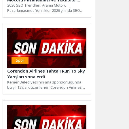
Yenilikleri
2026 SEO Trendleri: Arama Motoru
Pazarlamasında Yenilikler 2026 yılında SEO
dünyasında beklenen trendler ve yenilikler,...
Spor
Corendon Airlines Tahtalı Run To Sky
Yarışları sona erdi
Kemer Belediyesi'nin ana sponsorluğunda
bu yıl 12'cisi düzenlenen Corendon Airlines
Tahtalı Run To Sky yarışları,...