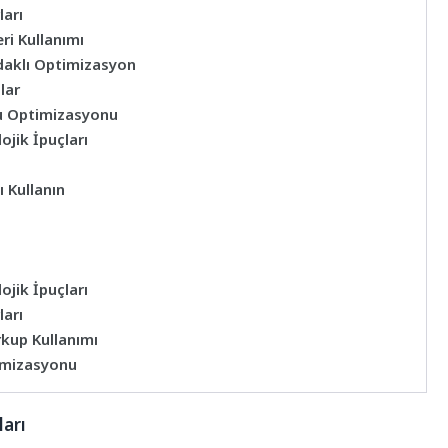
arı
ri Kullanımı
Odaklı Optimizasyon
lar
u Optimizasyonu
ojik İpuçları
 Kullanın
ojik İpuçları
arı
rkup Kullanımı
timizasyonu
ları