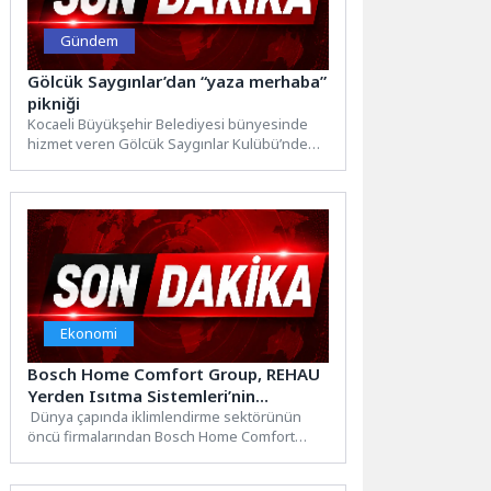
Gündem
Gölcük Saygınlar’dan “yaza merhaba”
pikniği
Kocaeli Büyükşehir Belediyesi bünyesinde
hizmet veren Gölcük Saygınlar Kulübü’nde
“yaza merhaba” pikniği düzenledi. Kocaeli
Üniversitesi...
Ekonomi
Bosch Home Comfort Group, REHAU
Yerden Isıtma Sistemleri’nin
Türkiye’deki tek yetkili distribütörü
Dünya çapında iklimlendirme sektörünün
öncü firmalarından Bosch Home Comfort
oldu
Group, yerden ısıtma sistemleri şirketi
REHAU...