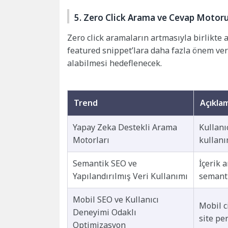
5. Zero Click Arama ve Cevap Motor
Zero click aramaların artmasıyla birlikt
featured snippet’lara daha fazla önem ve
alabilmesi hedeflenecek.
Trend
Açıkla
Yapay Zeka Destekli Arama
Kullanı
Motorları
kullanı
Semantik SEO ve
İçerik 
Yapılandırılmış Veri Kullanımı
semanti
Mobil SEO ve Kullanıcı
Mobil c
Deneyimi Odaklı
site pe
Optimizasyon