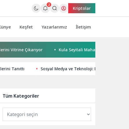
2
Kriptolar
Künye
Keşfet
Yazarlarımız
İletişim
rine Çıkarıyor
Kula Seyitali Mahallesi’nde Sıcak Asfalt Ça
erini Tanıttı
Sosyal Medya ve Teknoloji: Dijital Dünyada Y
Tüm Kategoriler