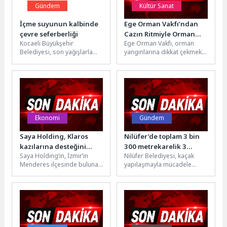
Gündem
Kültür Sanat
İçme suyunun kalbinde
Ege Orman Vakfı’ndan
çevre seferberliği
Cazın Ritmiyle Orman
Kocaeli Büyükşehir
Ege Orman Vakfı, orman
Yangınlarına Karşı
Belediyesi, son yağışlarla
yangınlarına dikkat çekmek
Farkındalık Çağrısı
birlikte yüzde 100 doluluk
ve toplumsal farkındalık
oranına ulaşan Yuvacık
oluşturmak amacıyla cazın
Barajı’na su kaynaklarından...
ritmini doğa...
Ekonomi
Gündem
Saya Holding, Klaros
Nilüfer’de toplam 3 bin
kazılarına desteğini
300 metrekarelik 3
Saya Holding’in, İzmir’in
Nilüfer Belediyesi, kaçak
sürdürüyor
kaçak yapı yıkıldı
Menderes ilçesinde bulunan
yapılaşmayla mücadele
ve geçmişi MÖ 13. yüzyıla
kapsamında Ürünlü ve
uzanan Klaros Antik Kazı...
Yaylacık mahallelerinde
toplam 3 bin 300
metrekarelik...