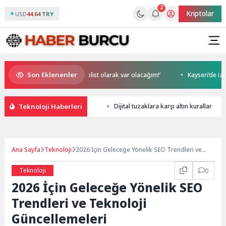
2
Kriptolar
USD
44.64 TRY
Son Eklenenler
Magazin’de: ‘Son assolist olarak var olacağım!’
Kayseri’de izdiham de
Teknoloji Haberleri
Dijital tuzaklara karşı altın kurallar
Ana Sayfa
Teknoloji
2026 İçin Geleceğe Yönelik SEO Trendleri ve
Teknoloji Güncellemeleri
Teknoloji
0
2026 İçin Geleceğe Yönelik SEO
Trendleri ve Teknoloji
Güncellemeleri