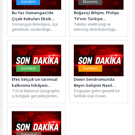
Gündem
Ekonomi
Bu Yaz Osmangazi’de
Boğaziçi Bilişim, Philips
Çiçek Kokuları Eksik
TV’nin Türkiye
Osmangazi Belediyesi, ilçe
Tüketici elektroniği ve
Olmayacak
Yolculuğunda Daha
genelinde sürdürdüğü
teknoloji distribütörlüğü
Güçlü Rol Üstleniyor
peyzaj ve çevre düzenleme
alanında faaliyet gösteren
çalışmalarıyla kenti
Boğaziçi Bilişim ve Dağıtım
rengarenk çiçeklerle
A.Ş., TP Vision...
buluşturuyor. Parklar,...
Gündem
Gündem
Efes Selçuk’un tarımsal
Down Sendromunda
kalkınma hikâyesi
Beyin Gelişimi Nasıl
TUI ve National Geographic
Doğuştan gelen genetik bir
dünyaya tanıtılıyor
Desteklenir?
iş birliğiyle gerçekleştirilen
farklılık olan Down
“Geçmişten Günümüze
sendromu, toplumda
Türkiye’nin Etkili Kadınları”
genellikle yüz görünümü ve
turları devam ediyor.Efes...
öğrenme güçlüğü...
Teknoloji