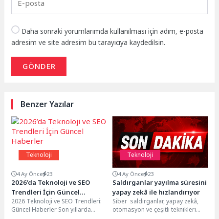
Daha sonraki yorumlarımda kullanılması için adım, e-posta
adresim ve site adresim bu tarayıcıya kaydedilsin.
GÖNDER
Benzer Yazılar
Teknoloji
Teknoloji
4 Ay Önce
23
4 Ay Önce
23
2026’da Teknoloji ve SEO
Saldırganlar yayılma süresini
Trendleri İçin Güncel
yapay zekâ ile hızlandırıyor
2026 Teknoloji ve SEO Trendleri:
Siber saldırganlar, yapay zekâ,
Haberler
Güncel Haberler Son yıllarda
otomasyon ve çeşitli teknikleri
dijital pazarlama dünyasında hızla
kullanarak yıkıcı sonuçlar