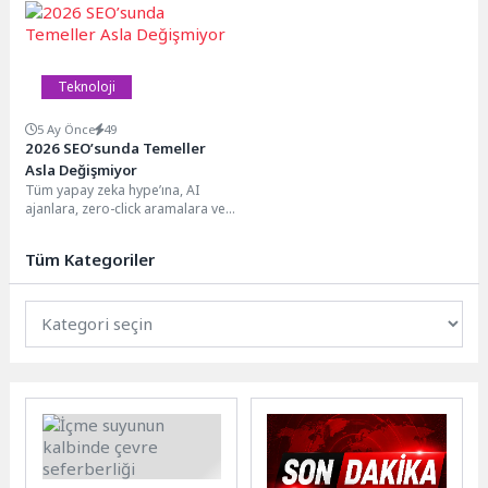
değişen trendler,...
yaratıyor. Veri ihlalleri ve...
Teknoloji
5 Ay Önce
49
2026 SEO’sunda Temeller
Asla Değişmiyor
Tüm yapay zeka hype’ına, AI
ajanlara, zero-click aramalara ve
Generative Engine Optimization’a
rağmen 2026 yılında...
Tüm Kategoriler