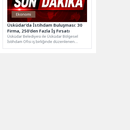
Ekonomi
Üsküdar’da İstihdam Buluşması: 30
Firma, 250’den Fazla İş Fırsatı
Üsküdar Belediyesi ile Üsküdar Bölgesel
İstihdam Ofisi iş birliğinde düzenlenen
Üsküdar Kariyer Fuarı, iş arayan...