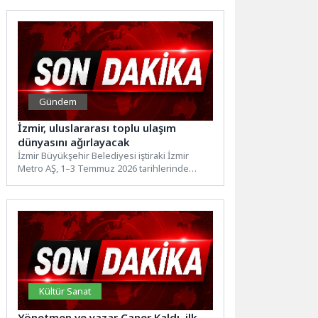
Gündem
İzmir, uluslararası toplu ulaşım
dünyasını ağırlayacak
İzmir Büyükşehir Belediyesi iştiraki İzmir
Metro AŞ, 1–3 Temmuz 2026 tarihlerinde
Uluslararası Toplu Taşıma Birliği’nin...
Kültür Sanat
Yönetmen ve yazar Caner Kaldı, ilk