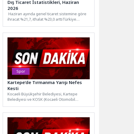
Dış Ticaret İstatistikleri, Haziran
2026
Haziran ayında genel ticaret sistemine göre
ihracat %21,7, ithalat %23,0 arttıTürkiye
İstatistik Kurumu ile Ticaret...
Spor
Kartepe’de Tırmanma Yarışı Nefes
Kesti
Kocaeli Büyükşehir Belediyesi, Kartepe
Belediyesi ve KOSK (Kocaeli Otomobil
Sporları Kulübü) iş birliğiyle düzenlenen
AVIS...