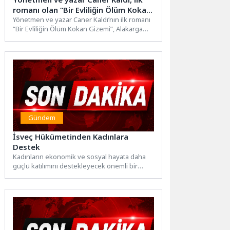
romanı olan “Bir Evliliğin Ölüm Kokan
Gizemi” kitabının imza gününde
Yönetmen ve yazar Caner Kaldı’nın ilk romanı
“Bir Evliliğin Ölüm Kokan Gizemi”, Alakarga
okurlarıyla buluştu.
Yayınları etiketiyle...
Gündem
İsveç Hükümetinden Kadınlara
Destek
Kadınların ekonomik ve sosyal hayata daha
güçlü katılımını destekleyecek önemli bir
proje hayata geçiriliyor. İsveç...