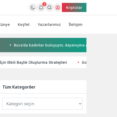
2
Kriptolar
Künye
Keşfet
Yazarlarımız
İletişim
Buca’da kadınlar buluşuyor, dayanışma güçleniyor
İzmir’i
İçin Etkili Başlık Oluşturma Stratejileri
Google’ın Şubat 20
Tüm Kategoriler