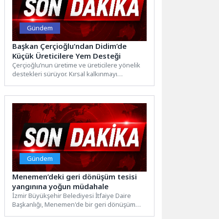
Gündem
Başkan Çerçioğlu’ndan Didim’de
Küçük Üreticilere Yem Desteği
Çerçioğlu’nun üretime ve üreticilere yönelik
destekleri sürüyor. Kırsal kalkınmayı
destekleyen projelerine devam eden Aydın
Büyükşehir...
Gündem
Menemen’deki geri dönüşüm tesisi
yangınına yoğun müdahale
İzmir Büyükşehir Belediyesi İtfaiye Daire
Başkanlığı, Menemen'de bir geri dönüşüm
tesisinde çıkan yangını kontrol altına...