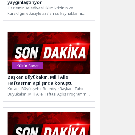
yaygınlaştırıyor
Gaziemir Belediyesi, iklim krizinin ve
kuraklığın etkisiyle azalan su kaynaklarını
korumak amacıyla süs havuzlarında kurakçıl...
Kültür Sanat
Başkan Büyükakın, Milli Aile
Haftası’nın açılışında konuştu
Kocaeli Büyükşehir Belediye Başkanı Tahir
Büyükakın, Milli Aile Haftası Açılış Programı’na
katıldı. Türkiye’nin geleceği açısından...