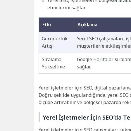
Yerel SEO, işletmelerin bölgesel arama
etmelerini sağlar.
Etki
Açıklama
Görünürlük
Yerel SEO çalışmaları, i
Artışı
müşterilerle etkileşimleri
Sıralama
Google Haritalar sıralam
Yükseltme
sağlar.
Yerel işletmeler için SEO, dijital pazarlama
Doğru şekilde uygulandığında, yerel SEO ç
ölçüde artırabilir ve bölgesel pazarda reka
Yerel İşletmeler İçin SEO’da T
Yerel işletmeler için SEO çalışmaları, tekn