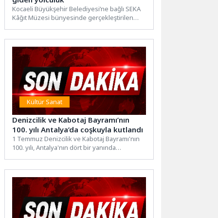
Kocaeli Büyükşehir Belediyesi’ne bağlı SEKA
Kâğıt Müzesi bünyesinde gerçekleştirilen
“Çamurdan Sanata” eğitim programının ikinci
dönemi...
Kültür Sanat
Denizcilik ve Kabotaj Bayramı’nın
100. yılı Antalya’da coşkuyla kutlandı
1 Temmuz Denizcilik ve Kabotaj Bayramı'nın
100. yılı, Antalya'nın dört bir yanında
düzenlenen etkinliklerle coşkuyla...