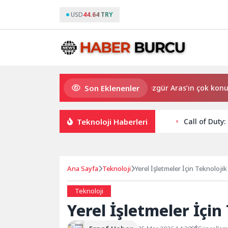
USD
44.64 TRY
Son Eklenenler
Bodrum’da anlamlı buluşma! Özgür Aras’ın çok konuşulan kitab
Teknoloji Haberleri
Call of Duty
Ana Sayfa
Teknoloji
Yerel İşletmeler İçin Teknoloji
Teknoloji
Yerel İşletmeler İçin