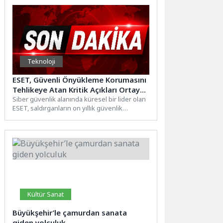
Teknoloji
ESET, Güvenli Önyükleme Korumasını
Tehlikeye Atan Kritik Açıkları Ortaya
Çıkardı
Siber güvenlik alanında küresel bir lider olan
ESET, saldırganların on yıllık güvenlik
açıklarından yararlanarak UEFI...
Kültür Sanat
Büyükşehir’le çamurdan sanata
giden yolculuk