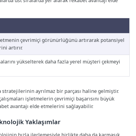
larda üst sıralarda yer alarak rekabet avantajı elde
şletmenin çevrimiçi görünürlüğünü artırarak potansiyel
ni artırır.
alarını yükselterek daha fazla yerel müşteri çekmeyi
 stratejilerinin ayrılmaz bir parçası haline gelmiştir.
alışmaları işletmelerin çevrimiçi başarısını büyük
bet avantajı elde etmelerini sağlayabilir.
eknolojik Yaklaşımlar
olojinin hızla ilerlemesiyle birlikte daha da karmaşık