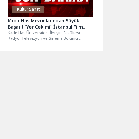
Kültür Sanat
Kadir Has Mezunlarından Büyük
Başarı! “Yer Çekimi” İstanbul Film
Festivali’nde Zirvede
Kadir Has Üniversitesi İletişim Fakültesi
Radyo, Televizyon ve Sinema Bölümü
mezunları Dalya Keleş ve Didem Nur...