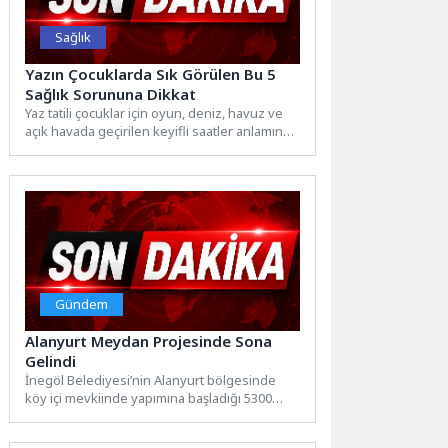
Sağlık
Yazın Çocuklarda Sık Görülen Bu 5
Sağlık Sorununa Dikkat
Yaz tatili çocuklar için oyun, deniz, havuz ve
açık havada geçirilen keyifli saatler anlamına
geliyor....
Gündem
Alanyurt Meydan Projesinde Sona
Gelindi
İnegöl Belediyesi’nin Alanyurt bölgesinde
köy içi mevkiinde yapımına başladığı 5300
m2’lik meydan düzenlemesinde sona
gelindi....