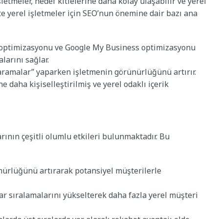
tmeler, hedef kitlelerine daha kolay ulaşabilir ve yerel
şte yerel işletmeler için SEO’nun önemine dair bazı ana
a optimizasyonu ve Google My Business optimizasyonu
larını sağlar.
aramalar” yaparken işletmenin görünürlüğünü artırır.
ne daha kişiselleştirilmiş ve yerel odaklı içerik
arının çeşitli olumlu etkileri bulunmaktadır. Bu
ünürlüğünü artırarak potansiyel müşterilerle
ar sıralamalarını yükselterek daha fazla yerel müşteri