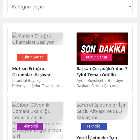
Kültür Sanat
Kültür Sanat
Muhsin Ertuğrul
Başkan Çerçioğlu’ndan 7
Okumaları Başlıyor
Eylül Temalı Ödüllü
İstanbul Büyükşehir
Aydın Büyükşehir Belediye
Resim, Şiir ve
Belediyesi Şehir Tiyatroları,
Başkanı Özlem Çerçioğlu,
Kompozisyon Yarışması
18-35 yaş arası genç oyun
Aydın’ın düşman işgalinden
yazarlarını metinleriyle
kurtuluşunun
birlikte sahneye
yıldönümünde “7’den 70’e
kazandıran...
Kurtuluş Destanı
Aydın” temalı...
Teknoloji
Teknoloji
Siber Güvenlik Uzmanı
Yerel İşletmeler İçin