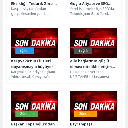
Eksikliği, Tedarik Zinciri
Güçlü Altyapı ve SEO
Kaspersky tarafından
Yerel İşletmeler İçin SEO'da
Risklerini Önlemedeki En
Yaklaşımı
gerçekleştirilen yeni bir
Teknolojinin Gücü Yerel
Büyük Engellerden Biri
küresel araştırma, nitelikli
işletmelerin online varlığını
BT güvenliği çalışanı
güçlendirmek ve hedef
eksikliğinin ve küresel
kitlelerine daha...
organizasyonların...
Eğitim
Sağlık
Karşıyaka’nın Filizleri
Aile bağlarının güçlü
dayanışmayla büyüyor
olması nitelikli iletişime
Karşıyaka Belediye Başkanı
Üsküdar Üniversitesi
bağlı!
Yıldız Ünsal, Karşıyaka’nın
NPİSTANBUL Hastanesi
Filizleri Projesi kapsamında
Psikoloji Hizmetleri Genel
üniversite öğrencilerine
Koordinatörü ve Klinik
karşılıksız burs desteği
Psikolog Çiğdem Demirsoy,
sağlayan Mavişehir...
15 Mayıs...
Gündem
Gündem
Başkan Topaloğlu’ndan
Bayrampaşa