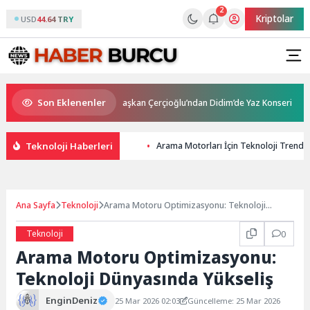
2
Kriptolar
USD
44.64 TRY
Son Eklenenler
e 95,7 başarı
Başkan Çerçioğlu’ndan Didim’de Yaz Konseri
Şa
Teknoloji Haberleri
Arama Motorları İçin Teknoloji Trendler
Ana Sayfa
Teknoloji
Arama Motoru Optimizasyonu: Teknoloji
Dünyasında Yükseliş
Teknoloji
0
Arama Motoru Optimizasyonu:
Teknoloji Dünyasında Yükseliş
EnginDeniz
25 Mar 2026 02:03
Güncelleme: 25 Mar 2026