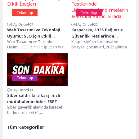
Teknoloji
Teknoloji
5 Ay Önce
27
4 Ay Önce
22
Web Tasarımı ve Teknoloji
Kaspersky, 2025 Bağımsız
Uyumu: SEO İçin Etkili
Güvenlik Testlerinde
Web Tasarımı ve Teknoloji
Kaspersky’nin kurumsal ve
İpuçları
Lider:Değerlendirmelerin
Uyumu: SEO İçin Kilit İpuçları Web
bireysel çözümleri, 2025 yılında
%90’ında Birinci Sırada
sitenizin hızı, SEO performansınızı
100 bağımsız test ve incelemede
önemli...
değerlendirildi. Şirketin ürünleri...
Teknoloji
1 Ay Önce
11
Siber saldırılara karşı hızlı
müdahalenin lideri ESET
Siber güvenlik alanında küresel
bir lider olan ESET,
KuppingerCole Analysts’in
Yönetilen Tespit ve Müdahale
Tüm Kategoriler
(MDR)...