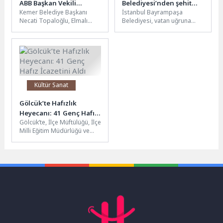
ABB Başkan Vekili
Belediyesi’nden şehit
Kemer Belediye Başkanı
İstanbul Bayrampaşa
Özdemir’e ziyaret
Özcan İlhan’a anlamlı
Necati Topaloğlu, Elmalı
Belediyesi, vatan uğruna
vefa
Belediye Başkanı Halil
canını feda eden Jandarma
Öztürk, Finike Belediye
Uzman Çavuş Özcan İlhan’ın
Başkanı Mustafa Geyikçi...
aziz hatırasını...
Kültür Sanat
Gölcük’te Hafızlık
Heyecanı: 41 Genç Hafız
Gölcük’te, İlçe Müftülüğü, İlçe
İcazetini Aldı
Milli Eğitim Müdürlüğü ve
Gölcük Belediyesi’nin
destekleriyle düzenlenen
Eyüp Sultan Proje...