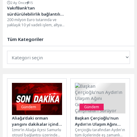
2 Ay Önce
15
VakıfBank’tan
sürdürülebilirlik bağlantılı
200 milyon Euro tutarında ve
faiz swap işlemi
yaklaşık 10 yıl vadeli işlem, altyapı
yatırımlarında risk yönetimi ile
sürdürülebilir...
Tüm Kategoriler
Gündem
Gündem
Aliağa’daki orman
Başkan Çerçioğlu’nun
yangını dakikalar içinde
Aydın’ın Ulaşım Ağını
İzmir’in Aliağa ilçesi Samurlu
Çerçioğlu tarafından Aydın'ın
kontrol altına alındı
Güçlendiren Çalışmaları
otoyol bağlantısı üzerinde
tüm ilçelerinde eş zamanlı
Sürüyor