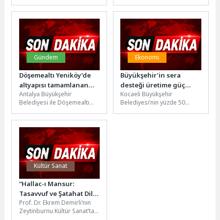
Mahallesi’nde bulunan
idrak edilecek Kurban
çeşmede gerçekleştirdiği
Bayramı öncesi
yenileme çalışmalarını
vatandaşların huzurlu,
tamamladı. Muhtarlık İşleri
güvenli ve...
Dairesi...
Gündem
Ekonomi
Döşemealtı Yeniköy’de
Büyükşehir’in sera
altyapısı tamamlanan
desteği üretime güç
Antalya Büyükşehir
Kocaeli Büyükşehir
yollar asfaltlanıyor
kattı
Belediyesi ile Döşemealtı
Belediyesi’nin yüzde 50
Belediyesi arasında yapılan
hibeli, anahtar teslim
protokol kapsamında
modern sera desteğiyle
Yeniköy Mahallesi’nde
seralarını teslim alarak
Turgut Özal Caddesi...
üretime...
Kültür Sanat
“Hallac-ı Mansur:
Tasavvuf ve Şatahat Dili”
Prof. Dr. Ekrem Demirli’nin
Programında Nisan Ayı
Zeytinburnu Kültür Sanat’ta
Semineri Gerçekleşti!
sürdürdüğü seminer