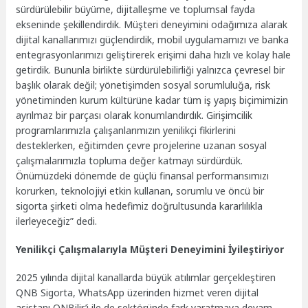
sürdürülebilir büyüme, dijitalleşme ve toplumsal fayda
ekseninde şekillendirdik. Müşteri deneyimini odağımıza alarak
dijital kanallarımızı güçlendirdik, mobil uygulamamızı ve banka
entegrasyonlarımızı geliştirerek erişimi daha hızlı ve kolay hale
getirdik. Bununla birlikte sürdürülebilirliği yalnızca çevresel bir
başlık olarak değil; yönetişimden sosyal sorumluluğa, risk
yönetiminden kurum kültürüne kadar tüm iş yapış biçimimizin
ayrılmaz bir parçası olarak konumlandırdık. Girişimcilik
programlarımızla çalışanlarımızın yenilikçi fikirlerini
desteklerken, eğitimden çevre projelerine uzanan sosyal
çalışmalarımızla topluma değer katmayı sürdürdük.
Önümüzdeki dönemde de güçlü finansal performansımızı
korurken, teknolojiyi etkin kullanan, sorumlu ve öncü bir
sigorta şirketi olma hedefimiz doğrultusunda kararlılıkla
ilerleyeceğiz” dedi.
Yenilikçi Çalışmalarıyla Müşteri Deneyimini İyileştiriyor
2025 yılında dijital kanallarda büyük atılımlar gerçekleştiren
QNB Sigorta, WhatsApp üzerinden hizmet veren dijital
asistanı QNBilir’i ile de sektöründe fark yaratmaya devam