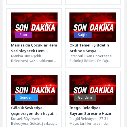
çıkan orman yangını, İzmir
olarak gerçekleştirilen
itfaiyesi ve Orman Bölge...
yatırım, çalışma ve hizmetler
devam ediyor.Aydın...
Spor
Sağlık
Manisa’da Çocuklar Hem
Okul Temelli Şiddetin
Serinleyecek Hem
Ardında Sosyal
Manisa Büyükşehir
İstanbul Okan Üniversitesi
Yüzme Öğrenecek
Dışlanma: Ergenler
Belediyesi, yaz sıcaklarında
Psikoloji Bölümü Dr. Öğr.
Kimlik İnşasında Şiddete
çocukları serinletecek ve
Üyesi Fatih Yurdalan,
Yönelebiliyor
spora teşvik edecek bir
Kahramanmaraş ve
projeyi hayata geçiriyor....
Şanlıurfa’da gerçekleşen
okul...
Gündem
Gündem
Gölcük Şevketiye
İnegöl Belediyesi
çeşmesi yeniden hayat
Bayram Sürecine Hazır
Kocaeli Büyükşehir
İnegöl Belediyesi, 27-31
buldu
Belediyesi, Gölcük Şevketiye
Mayıs tarihleri arasında