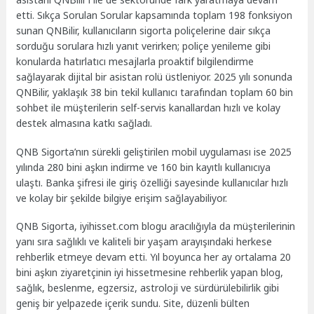
etti. Sıkça Sorulan Sorular kapsamında toplam 198 fonksiyon
sunan QNBilir, kullanıcıların sigorta poliçelerine dair sıkça
sorduğu sorulara hızlı yanıt verirken; poliçe yenileme gibi
konularda hatırlatıcı mesajlarla proaktif bilgilendirme
sağlayarak dijital bir asistan rolü üstleniyor. 2025 yılı sonunda
QNBilir, yaklaşık 38 bin tekil kullanıcı tarafından toplam 60 bin
sohbet ile müşterilerin self-servis kanallardan hızlı ve kolay
destek almasına katkı sağladı.
QNB Sigorta’nın sürekli geliştirilen mobil uygulaması ise 2025
yılında 280 bini aşkın indirme ve 160 bin kayıtlı kullanıcıya
ulaştı. Banka şifresi ile giriş özelliği sayesinde kullanıcılar hızlı
ve kolay bir şekilde bilgiye erişim sağlayabiliyor.
QNB Sigorta, iyihisset.com blogu aracılığıyla da müşterilerinin
yanı sıra sağlıklı ve kaliteli bir yaşam arayışındaki herkese
rehberlik etmeye devam etti. Yıl boyunca her ay ortalama 20
bini aşkın ziyaretçinin iyi hissetmesine rehberlik yapan blog,
sağlık, beslenme, egzersiz, astroloji ve sürdürülebilirlik gibi
geniş bir yelpazede içerik sundu. Site, düzenli bülten