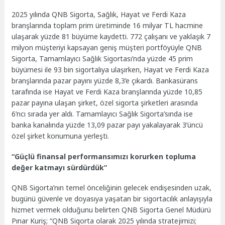
2025 yılında QNB Sigorta, Sağlık, Hayat ve Ferdi Kaza
branşlarında toplam prim üretiminde 16 milyar TL hacmine
ulaşarak yüzde 81 büyüme kaydetti. 772 çalışanı ve yaklaşık 7
milyon müşteriyi kapsayan geniş müşteri portföyüyle QNB
Sigorta, Tamamlayıcı Sağlık Sigortası’nda yüzde 45 prim
büyümesi ile 93 bin sigortalıya ulaşırken, Hayat ve Ferdi Kaza
branşlarında pazar payını yüzde 8,3’e çıkardı. Bankasürans
tarafında ise Hayat ve Ferdi Kaza branşlarında yüzde 10,85
pazar payına ulaşan şirket, özel sigorta şirketleri arasında
6’ncı sırada yer aldı. Tamamlayıcı Sağlık Sigorta’sında ise
banka kanalında yüzde 13,09 pazar payı yakalayarak 3’üncü
özel şirket konumuna yerleşti.
“Güçlü finansal performansımızı korurken topluma
değer katmayı sürdürdük”
QNB Sigorta’nın temel önceliğinin gelecek endişesinden uzak,
bugünü güvenle ve doyasıya yaşatan bir sigortacılık anlayışıyla
hizmet vermek olduğunu belirten QNB Sigorta Genel Müdürü
Pınar Kuriş; “QNB Sigorta olarak 2025 yılında stratejimizi;