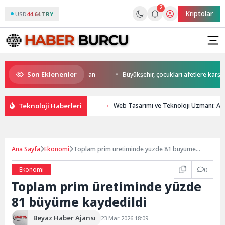
2
Kriptolar
USD
44.64 TRY
Son Eklenenler
a start Başkan Büyükakın’dan
Büyükşehir, çocukları afetlere karşı bilin
Teknoloji Haberleri
Web Tasarımı ve Teknoloji Uzmanı: Aram
Ana Sayfa
Ekonomi
Toplam prim üretiminde yüzde 81 büyüme
kaydedildi
Ekonomi
0
Toplam prim üretiminde yüzde
81 büyüme kaydedildi
Beyaz Haber Ajansı
23 Mar 2026 18:09