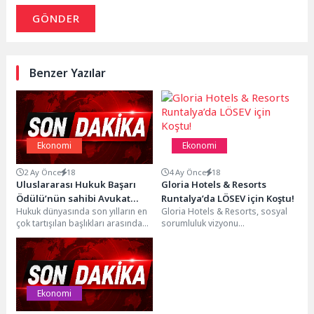
GÖNDER
Benzer Yazılar
Ekonomi
Ekonomi
2 Ay Önce
18
4 Ay Önce
18
Uluslararası Hukuk Başarı
Gloria Hotels & Resorts
Ödülü’nün sahibi Avukat
Runtalya’da LÖSEV için Koştu!
Hukuk dünyasında son yılların en
Gloria Hotels & Resorts, sosyal
Yusuf Dere: Adaletin gücü,
çok tartışılan başlıkları arasında
sorumluluk vizyonu
hukukun kurallarına
yer alan 12. Yargı Paketi, yeni...
doğrultusunda, 05 Nisan’da
sadakatle ölçülür
Antalya’da düzenlenen Runtalya
Maratonu’nda anlamlı...
Ekonomi