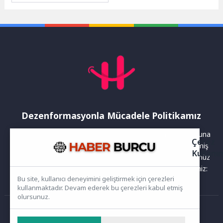
dizisinin nisan ayı programı
15 Nisan...
Dezenformasyonla Mücadele Politikamız
Yayınlanan haberler doğruluk ilkesi gözetilerek hazırlanır. Buna
Çerez
rağmen bazı içeriklerde eksik, hatalı veya güncelliğini yitirmiş
Kullanı
bilgiler bulunabilir.Yanlış veya yanıltıcı olduğunu düşündüğünüz
haberleri aşağıdaki iletişim kanallarından bize bildirebilirsiniz:
Bu site, kullanıcı deneyimini geliştirmek için çerezleri
kullanmaktadır. Devam ederek bu çerezleri kabul etmiş
olursunuz.
Ana Sayfa