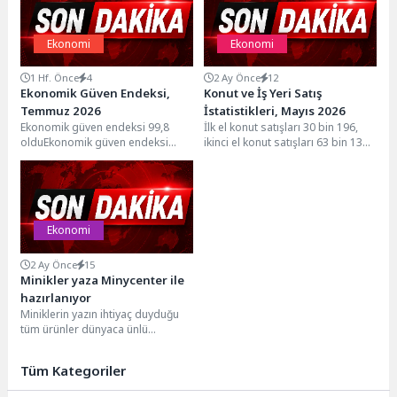
Ekonomi
Ekonomi
1 Hf. Önce
4
2 Ay Önce
12
Ekonomik Güven Endeksi,
Konut ve İş Yeri Satış
Temmuz 2026
İstatistikleri, Mayıs 2026
Ekonomik güven endeksi 99,8
İlk el konut satışları 30 bin 196,
olduEkonomik güven endeksi
ikinci el konut satışları 63 bin 137
Haziran ayında 98,9 iken, Temmuz
olarak...
ayında %0,9 oranında...
Ekonomi
2 Ay Önce
15
Minikler yaza Minycenter ile
hazırlanıyor
Miniklerin yazın ihtiyaç duyduğu
tüm ürünler dünyaca ünlü
markaları bünyesinde bulunduran
Minycenter’da miniklerle
Tüm Kategoriler
buluşuyor.Yazın enerjisini...