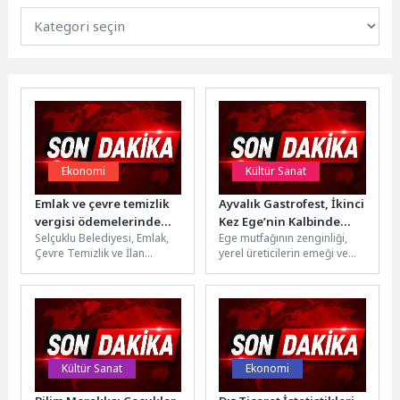
Ekonomi
Kültür Sanat
Emlak ve çevre temizlik
Ayvalık Gastrofest, İkinci
vergisi ödemelerinde
Kez Ege’nin Kalbinde
Selçuklu Belediyesi, Emlak,
Ege mutfağının zenginliği,
son gün 1 Haziran
Gastronomi Dünyasını
Çevre Temizlik ve İlan
yerel üreticilerin emeği ve
Buluşturuyor
Reklam Vergileri’nin 2026 yılı
bölgeye özgü lezzetler,
ilk taksit ödemelerinin 1...
Ayvalık’ta GastroFest ile bir
kez...
Kültür Sanat
Ekonomi