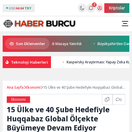
2
Kriptolar
USD
44.64 TRY
Son Eklenenler
ceği ve Yatırım Potansiyeli Masaya Yatırıldı
Büyükşehir’den Darıca’ya
Teknoloji Haberleri
Kaspersky Araştırması: Yapay Zeka Kull
Ana Sayfa
Ekonomi
15 Ülke ve 40 Şube Hedefiyle Huqqabaz Global
Ölçekte Büyümeye Devam Ediyor
Ekonomi
0
15 Ülke ve 40 Şube Hedefiyle
Huqqabaz Global Ölçekte
Büyümeye Devam Ediyor