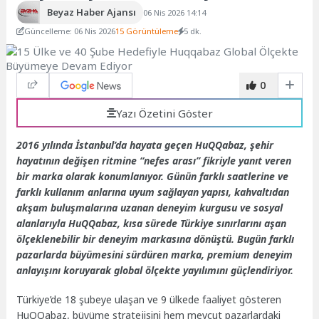
Beyaz Haber Ajansı
06 Nis 2026 14:14
Güncelleme: 06 Nis 2026
15 Görüntüleme
5 dk.
0
Yazı Özetini Göster
2016 yılında İstanbul’da hayata geçen HuQQabaz, şehir
hayatının değişen ritmine “nefes arası” fikriyle yanıt veren
bir marka olarak konumlanıyor. Günün farklı saatlerine ve
farklı kullanım anlarına uyum sağlayan yapısı, kahvaltıdan
akşam buluşmalarına uzanan deneyim kurgusu ve sosyal
alanlarıyla HuQQabaz, kısa sürede Türkiye sınırlarını aşan
ölçeklenebilir bir deneyim markasına dönüştü. Bugün farklı
pazarlarda büyümesini sürdüren marka, premium deneyim
anlayışını koruyarak global ölçekte yayılımını güçlendiriyor.
Türkiye’de 18 şubeye ulaşan ve 9 ülkede faaliyet gösteren
HuQQabaz, büyüme stratejisini hem mevcut pazarlardaki