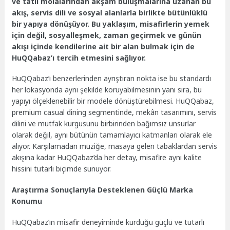
ve tatlı molalarından akşam buluşmalarına uzanan bu
akış, servis dili ve sosyal alanlarla birlikte bütünlüklü
bir yapıya dönüşüyor. Bu yaklaşım, misafirlerin yemek
için değil, sosyalleşmek, zaman geçirmek ve günün
akışı içinde kendilerine ait bir alan bulmak için de
HuQQabaz’ı tercih etmesini sağlıyor.
HuQQabaz’ı benzerlerinden ayrıştıran nokta ise bu standardı
her lokasyonda aynı şekilde koruyabilmesinin yanı sıra, bu
yapıyı ölçeklenebilir bir modele dönüştürebilmesi. HuQQabaz,
premium casual dining segmentinde, mekân tasarımını, servis
dilini ve mutfak kurgusunu birbirinden bağımsız unsurlar
olarak değil, aynı bütünün tamamlayıcı katmanları olarak ele
alıyor. Karşılamadan müziğe, masaya gelen tabaklardan servis
akışına kadar HuQQabaz’da her detay, misafire aynı kalite
hissini tutarlı biçimde sunuyor.
Araştırma Sonuçlarıyla Desteklenen Güçlü Marka
Konumu
HuQQabaz’ın misafir deneyiminde kurduğu güçlü ve tutarlı