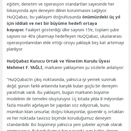
eğitim, denetim ve operasyon standartları sayesinde her
lokasyonda aynı deneyim dilinin korunmasını sağlıyor.
HuQQabaz, bu yaklaşım doğrultusunda
önümüzdeki üç yıl
için iddialı ve net bir büyüme hedefi ortaya
koyuyor.
Faaliyet gösterdiği ülke sayısını 15’e, toplam şube
sayısını ise 40’a çıkarmayı hedefleyen HuQQabaz, uluslararası
operasyonlarından elde ettiği ciroyu yaklaşık beş kat artırmayı
planlıyor.
HuQQabaz Kurucu Ortak ve Yönetim Kurulu Üyesi
Mehmet F. YAĞLI
, markanın yaklaşımını şu sözlerle anlatıyor:
“HuQQabaz’ın çıkış noktasında, yalnızca iyi yemek sunmak
değil; günün farklı anlarında karşılık bulan güçlü bir deneyim
yaratmak vardı. Bu yaklaşım, bugün markanın büyüme
modelinin de temelini oluşturuyor. Üç kıtada yılda 8 milyondan
fazla misafiri ağırlayan bir yapıdan söz ediyorsak, bunu
mümkün kılan unsurlar, doğru lokasyonlar, güvenilir iş ortakları
ve her noktada tavizsiz biçimde koruduğumuz deneyim
standardıdır. Biz büyümeyi yalnızca yeni şubeler açmak olarak
görmüyoruz. Bulunduğumuz her pazarda aynı kalite algısını,