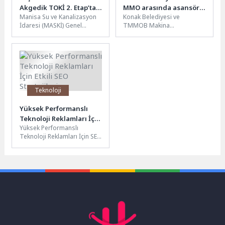
Akgedik TOKİ 2. Etap’ta
MMO arasında asansör
Manisa Su ve Kanalizasyon
Konak Belediyesi ve
Altyapı Hamlesi
güvenliği için önemli
İdaresi (MASKİ) Genel
TMMOB Makina
protokol
Müdürlüğü, Yunusemre
Mühendisleri Odası İzmir
ilçesine bağlı Akgedik
Şubesi arasında ilçedeki
Mahallesi TOKİ 2....
asansörlerin güvenliğini
sağlamak amacıyla...
Teknoloji
Yüksek Performanslı
Teknoloji Reklamları İçin
Yüksek Performanslı
Etkili SEO Stratejileri
Teknoloji Reklamları İçin SEO
İpuçları Yüksek performanslı
teknoloji reklamları için SEO
ipuçları, dijital...