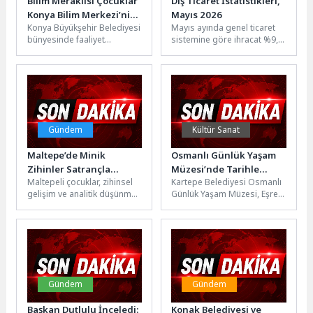
Bilim Meraklısı Çocuklar
Dış Ticaret İstatistikleri,
Konya Bilim Merkezi’nin
Mayıs 2026
Konya Büyükşehir Belediyesi
Mayıs ayında genel ticaret
Yaz Bilim Kampları’nda
bünyesinde faaliyet
sistemine göre ihracat %9,5,
Buluşuyor
gösteren Konya Bilim
ithalat %10,8 azaldı Türkiye
Merkezi, yaz tatilini bilim ve
İstatistik Kurumu ile
teknolojiyle
Ticaret...
değerlendirmek...
Gündem
Kültür Sanat
Maltepe’de Minik
Osmanlı Günlük Yaşam
Zihinler Satrançla
Müzesi’nde Tarihle
Maltepeli çocuklar, zihinsel
Kartepe Belediyesi Osmanlı
Güçleniyor
Buluşan Minikler
gelişim ve analitik düşünme
Günlük Yaşam Müzesi, Eşref
süreçlerine büyük katkı
Uslu İlkokulu öğrencilerini
sunan satranç kursunu
ağırladı. Düzenlenen gezi
başarıyla tamamladı....
programında öğrenciler,...
Gündem
Gündem
Başkan Dutlulu İnceledi:
Konak Belediyesi ve