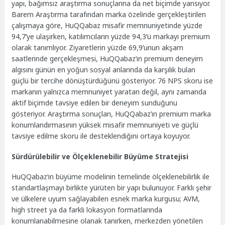
yapı, bağımsız araştırma sonuçlarına da net biçimde yansıyor.
Barem Araştırma tarafından marka özelinde gerçekleştirilen
çalışmaya göre, HuQQabaz misafir memnuniyetinde yüzde
94,7’ye ulaşırken, katılımcıların yüzde 94,3’ü markayı premium
olarak tanımlıyor. Ziyaretlerin yüzde 69,9’unun akşam
saatlerinde gerçekleşmesi, HuQQabaz’ın premium deneyim
algısını günün en yoğun sosyal anlarında da karşılık bulan
güçlü bir tercihe dönüştürdüğünü gösteriyor. 76 NPS skoru ise
markanın yalnızca memnuniyet yaratan değil, aynı zamanda
aktif biçimde tavsiye edilen bir deneyim sunduğunu
gösteriyor. Araştırma sonuçları, HuQQabaz’ın premium marka
konumlandırmasının yüksek misafir memnuniyeti ve güçlü
tavsiye edilme skoru ile desteklendiğini ortaya koyuyor.
Sürdürülebilir ve Ölçeklenebilir Büyüme Stratejisi
HuQQabaz’ın büyüme modelinin temelinde ölçeklenebilirlik ile
standartlaşmayı birlikte yürüten bir yapı bulunuyor. Farklı şehir
ve ülkelere uyum sağlayabilen esnek marka kurgusu; AVM,
high street ya da farklı lokasyon formatlarında
konumlanabilmesine olanak tanırken, merkezden yönetilen