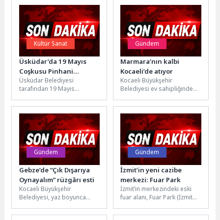
Kültür Sanat
Gündem
Üsküdar’da 19 Mayıs
Marmara’nın kalbi
Coşkusu Pinhani
Kocaeli’de atıyor
Üsküdar Belediyesi
Kocaeli Büyükşehir
Konseriyle Yaşandı
tarafından 19 Mayıs
Belediyesi ev sahipliğinde
Atatürk’ü Anma, Gençlik ve
düzenlenen “1. Marmara
Spor Bayramı kapsamında
Sürdürülebilir Çevre
Bağlarbaşı Kültür Merkezi...
Sempozyumu” ilk günden
büyük ilgi...
Gündem
Gündem
Gebze’de “Çık Dışarıya
İzmit’in yeni cazibe
Oynayalım” rüzgârı esti
merkezi: Fuar Park
Kocaeli Büyükşehir
İzmit’in merkezindeki eski
Belediyesi, yaz boyunca
fuar alanı, Fuar Park (İzmit
çocukları ve aileleri
Millet Bahçesi) olarak
buluşturacak “Çık Dışarıya
yeniden düzenlenerek her