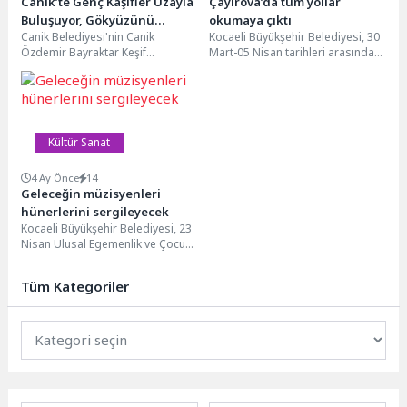
Canik’te Genç Kâşifler Uzayla
Çayırova’da tüm yollar
Buluşuyor, Gökyüzünü
okumaya çıktı
Canik Belediyesi'nin Canik
Kocaeli Büyükşehir Belediyesi, 30
Öğreniyor
Özdemir Bayraktar Keşif
Mart-05 Nisan tarihleri arasında
Kampüsü okullara kurduğu
kutlanan Kütüphane Haftası
planetaryumla öğrenciler
kapsamında kütüphane
unutulmaz anlar yaşıyor, yıldızlar,...
kültürünün aşılanması...
Kültür Sanat
4 Ay Önce
14
Geleceğin müzisyenleri
hünerlerini sergileyecek
Kocaeli Büyükşehir Belediyesi, 23
Nisan Ulusal Egemenlik ve Çocuk
Bayramı etkinlikleri kapsamında
ses yarışması düzenleyecek....
Tüm Kategoriler