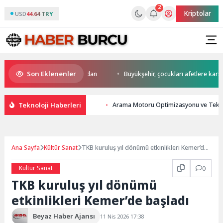
2
Kriptolar
USD
44.64 TRY
Son Eklenenler
’da start Başkan Büyükakın’dan
Büyükşehir, çocukları afetlere karşı bil
Teknoloji Haberleri
Arama Motoru Optimizasyonu ve Teknol
Ana Sayfa
Kültür Sanat
TKB kuruluş yıl dönümü etkinlikleri Kemer’de
başladı
Kültür Sanat
0
TKB kuruluş yıl dönümü
etkinlikleri Kemer’de başladı
Beyaz Haber Ajansı
11 Nis 2026 17:38