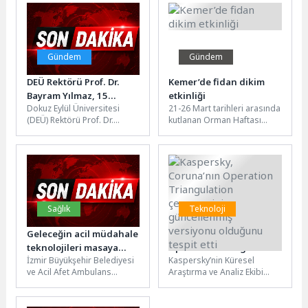
Oynayalım” etkinliklerinin
yaştan...
coşkulu başlangıcını...
Gündem
Gündem
DEÜ Rektörü Prof. Dr.
Kemer’de fidan dikim
Bayram Yılmaz, 15
etkinliği
Dokuz Eylül Üniversitesi
21-26 Mart tarihleri arasında
Temmuz Demokrasi ve
(DEÜ) Rektörü Prof. Dr.
kutlanan Orman Haftası
Millî Birlik Günü
Bayram Yılmaz, 15 Temmuz
dolayısıyla Kemer’de fidan
programlarına katıldı
Demokrasi ve Millî Birlik...
dikim etkinliği düzenlendi. D-
400 karayolu üzerinde...
Sağlık
Teknoloji
Geleceğin acil müdahale
Kaspersky, Coruna’nın
teknolojileri masaya
Operation Triangulation
İzmir Büyükşehir Belediyesi
Kaspersky’nin Küresel
yatırıldı
çerçevesinin
ve Acil Afet Ambulans
Araştırma ve Analiz Ekibi
güncellenmiş versiyonu
Hekimleri Derneği (AAHD)
(GReAT), Coruna exploit
olduğunu tespit etti
tarafından düzenlenen “Acil
kitine yönelik gerçekleştirdiği
Hizmetlerde Yeni...
kod seviyesindeki analiz...