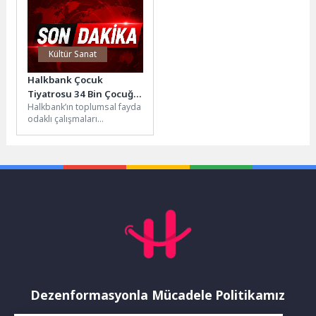
Kültür Sanat
Halkbank Çocuk
Tiyatrosu 34 Bin Çocuğa
Halkbank’ın toplumsal fayda
Ulaştı
odaklı çalışmaları
kapsamında faaliyet
gösteren Halkbank Çocuk
Tiyatrosu’nun “Süper
Kahramanlar: Dünyamızı
Koruyoruz!” oyunu, kış...
Dezenformasyonla Mücadele Politikamız