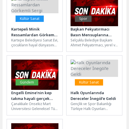
ağırlayacak. Çocuk
yaşandı. İkişerli gruplardan...
oyunları,...
Kültür Sanat
Spor
Kartepeli Minik
Başkan Pekyatırmacı
Ressamlardan Görkemli
Basın Mensuplarına
Kartepe Belediyesi Sanat Evi,
Selçuklu Belediye Başkanı
Sergi
Sporcu Seçme ve
çocukların hayal dünyasını
Ahmet Pekyatırmacı, yerel ve
Yetiştirme Merkezi’ni
yansıtan bir sergiye ev
ulusal basın kuruluşu
Tanıttı
sahipliği yapıyor. Karatepe
temsilcileriyle birlikte, kısa
İlkokulu,...
süre önce...
Gündem
Kültür Sanat
Engelli Emine’nin kep
Halk Oyunlarında
takma hayali gerçek
Dereceler İnegöl’e Geldi
Çanakkale Onsekiz Mart
Gençlik ve Spor Bakanlığı
oldu
Üniversitesi Geleneksel Türk
Türkiye Halk Oyunları
Sanatları Bölümü’ne birinci
Federasyonu tarafından
olarak giren işitme engelli
düzenlenen Kulüpler Arası
Emine Melek...
Bursa İl Yarışması’nda...