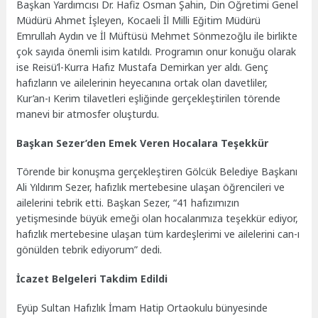
Başkan Yardımcısı Dr. Hafiz Osman Şahin, Din Öğretimi Genel
Müdürü Ahmet İşleyen, Kocaeli İl Milli Eğitim Müdürü
Emrullah Aydın ve İl Müftüsü Mehmet Sönmezoğlu ile birlikte
çok sayıda önemli isim katıldı. Programın onur konuğu olarak
ise Reisü’l-Kurra Hafız Mustafa Demirkan yer aldı. Genç
hafızların ve ailelerinin heyecanına ortak olan davetliler,
Kur’an-ı Kerim tilavetleri eşliğinde gerçekleştirilen törende
manevi bir atmosfer oluşturdu.
Başkan Sezer’den Emek Veren Hocalara Teşekkür
Törende bir konuşma gerçekleştiren Gölcük Belediye Başkanı
Ali Yıldırım Sezer, hafızlık mertebesine ulaşan öğrencileri ve
ailelerini tebrik etti. Başkan Sezer, “41 hafızımızın
yetişmesinde büyük emeği olan hocalarımıza teşekkür ediyor,
hafızlık mertebesine ulaşan tüm kardeşlerimi ve ailelerini can-ı
gönülden tebrik ediyorum” dedi.
İcazet Belgeleri Takdim Edildi
Eyüp Sultan Hafızlık İmam Hatip Ortaokulu bünyesinde