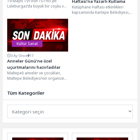
19 Mayıs 1919’un 107’nci yılı
Haftası’na Yazarlı Kutlama
Lüleburgaz’da büyük bir coşku ve
Kütüphane Haftası etkinlikleri
gururla kutlandı. 18 Mayıs
kapsamında Kartepe Belediyesi,
akşamı...
çocukları kitapların büyülü
dünyasıyla buluşturmaya devam
ediyor. Kartepe İlçe...
Kültür Sanat
3 Ay Önce
17
Anneler Günü’ne özel
uçurtmalarını hazırladılar
Maltepeli anneler ve çocukları,
Maltepe Belediyesi’nin organize
ettiği “Anne-Çocuk Uçurtma
Atölyesi” nde birbirinden renkli
Tüm Kategoriler
uçurtmalar...