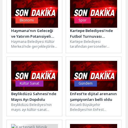
Ekonomi
Spor
Haymana’nın Geleceği
Kartepe Belediyesi’nde
ve Yatırım Potansiyeli
Futbol Turnuvası
Haymana Belediyesi Kültür
Kartepe Belediyesi
Masaya Yatırıldı
Dostlukla Tamamlandı
Merkezi’nde gerçekleştirilen
tarafından personeller
geniş katılımlı istişare
arasındaki birlik, beraberlik
toplantısında; ilçede yapımı
ve takım ruhunu
devam eden projeler ile...
güçlendirmek amacıyla
düzenlenen Birimler Arası...
Kültür Sanat
Gündem
Beylikdüzü Sahnesi’nde
EnFest’te dijital arenanın
Mayıs Ayı Dopdolu
şampiyonları belli oldu
Beylikdüzü Belediyesi’nin
Kocaeli Büyükşehir
mayıs ayı kültür-sanat
Belediyesi’nin EnFest
programı, tiyatrodan
etkinlikleri kapsamında
konserlere uzanan dopdolu
düzenlediği ödüllü FC26
etkinliklerle sanatseverleri
turnuvasında final heyecanı