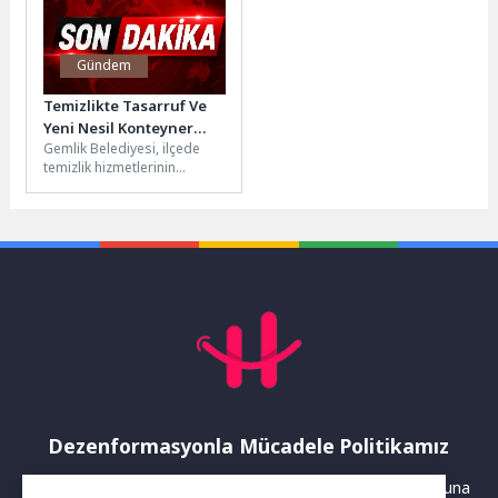
Gündem
Temizlikte Tasarruf Ve
Yeni Nesil Konteyner
Gemlik Belediyesi, ilçede
Dönüşümü
temizlik hizmetlerinin
kalitesini artırmak ve daha
sürdürülebilir bir sistem
oluşturmak amacıyla yeni...
Dezenformasyonla Mücadele Politikamız
Yayınlanan haberler doğruluk ilkesi gözetilerek hazırlanır. Buna