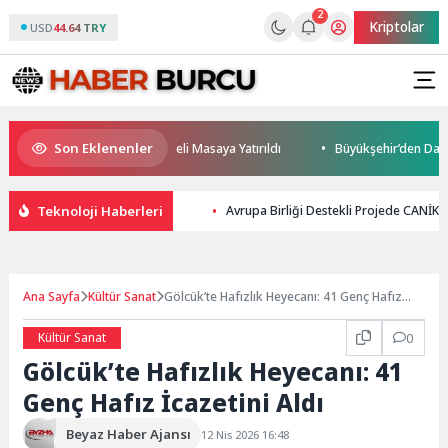
2
Kriptolar
USD
44.64 TRY
Son Eklenenler
leceği ve Yatırım Potansiyeli Masaya Yatırıldı
Büyükşehir’den Darıca’y
Teknoloji Haberleri
Avrupa Birliği Destekli Projede CANİ
Ana Sayfa
Kültür Sanat
Gölcük’te Hafızlık Heyecanı: 41 Genç Hafız
İcazetini Aldı
Kültür Sanat
0
Gölcük’te Hafızlık Heyecanı: 41
Genç Hafız İcazetini Aldı
Beyaz Haber Ajansı
12 Nis 2026 16:48