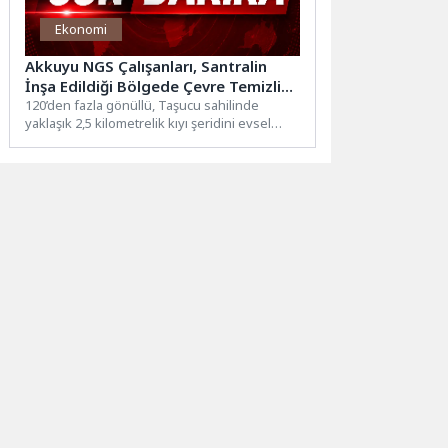
Ekonomi
Akkuyu NGS Çalışanları, Santralin
İnşa Edildiği Bölgede Çevre Temizliği
Etkinliği Düzenledi
120’den fazla gönüllü, Taşucu sahilinde
yaklaşık 2,5 kilometrelik kıyı şeridini evsel
atıklardan temizledi.Rusya Devlet Nükleer...