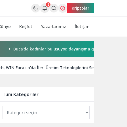
2
Kriptolar
Künye
Keşfet
Yazarlarımız
İletişim
uca’da kadınlar buluşuyor, dayanışma güçleniyor
İzmir’i
h, WIN Eurasia’da İleri Üretim Teknolojilerini Sergiliyor
H
Tüm Kategoriler