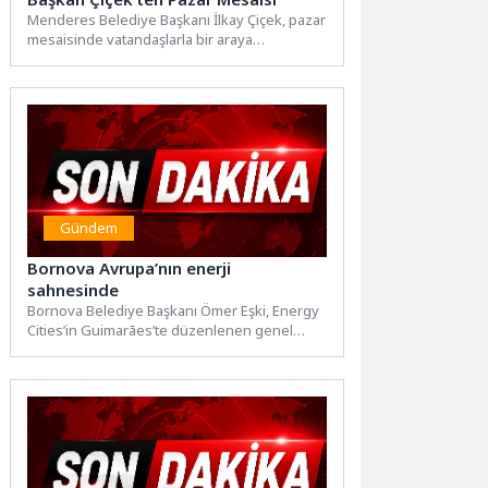
Menderes Belediye Başkanı İlkay Çiçek, pazar
mesaisinde vatandaşlarla bir araya
geldi.Haftaiçi mesaisinde olduğu gibi
haftasonu...
Gündem
Bornova Avrupa’nın enerji
sahnesinde
Bornova Belediye Başkanı Ömer Eşki, Energy
Cities’in Guimarães’te düzenlenen genel
kurulunda Yönetim Kurulu’na seçilerek
Bornova ve Türkiye’nin...