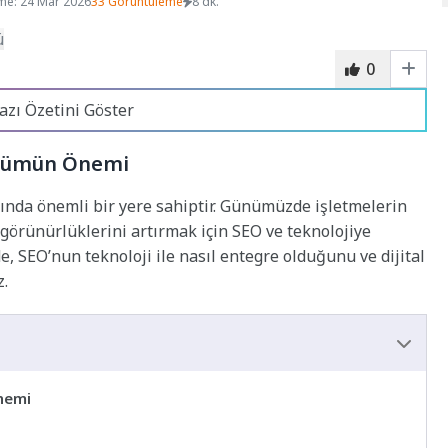
me: 24 Mar 2026
33 Görüntüleme
8 dk.
0
azı Özetini Göster
nüşümün Önemi
sında önemli bir yere sahiptir. Günümüzde işletmelerin
e görünürlüklerini artırmak için SEO ve teknolojiye
 SEO’nun teknoloji ile nasıl entegre olduğunu ve dijital
z.
Önemi