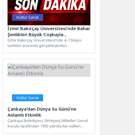
Kültür Sanat
İzmir Bakırçay Üniversitesi’nde Bahar
Şenlikleri Büyük Coşkuyla
Gerçekleştirildi
İzmir Bakırçay Üniversitesi’nde 4–7 Mayıs
tarihleri arasında gerçekleştirilen
BakırçayFEST’26 bahar şenlikleri, dört gün
boyunca kampüsü...
Kültür Sanat
Çankaya’dan Dünya Su Günü’ne
Anlamlı Etkinlik
Çankaya Belediyesi, Birleşmiş Milletler Genel
Kurulu tarafından 1993 yılında ilan edilen
Dünya Su Günü kapsamında,...