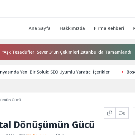
Ana Sayfa
Hakkımızda
Firma Rehberi
esadüfleri Sever 3″ün Çekimleri İstanbul’da Tamamlandı!
B
nyasında Yeni Bir Soluk: SEO Uyumlu Yaratıcı İçerikler
Bosc
nüşümün Gücü
0
jital Dönüşümün Gücü