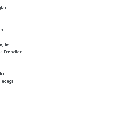
lar
üm
jileri
k Trendleri
lü
eleceği