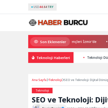
USD
44.64 TRY
Son Eklenenler
Avrupa Drama Buluşmaları gençleri İzmir’de
“Aşk T
Teknoloji Haberleri
Teknoloji Dü
Ana Sayfa
Teknoloji
SEO ve Teknoloji: Dijital Dö
Teknoloji
SEO ve Teknoloji: Di