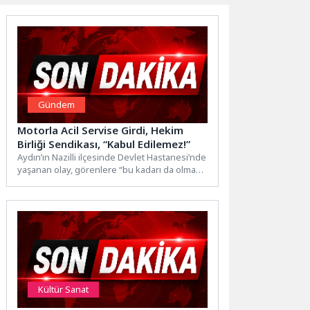
Gündem
Motorla Acil Servise Girdi, Hekim
Birliği Sendikası, “Kabul Edilemez!”
Aydın’ın Nazilli ilçesinde Devlet Hastanesi’nde
yaşanan olay, görenlere “bu kadarı da olmaz”
dedirtti. Sabah saatlerinde...
Kültür Sanat