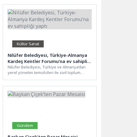
Kültür Sanat
Nilüfer Belediyesi, Türkiye-Almanya
Kardeş Kentler Forumu’na ev sahipliği
yaptı
Nilüfer Belediyesi, Türkiye ve Almanya’dan
yerel yönetim temsilcileri ile sivil toplum
kuruluşlarını “Şehrini Tasarla” başlığı...
Gündem
Başkan Çiçek’ten Pazar Mesaisi