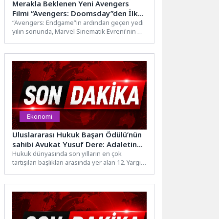
Merakla Beklenen Yeni Avengers
Filmi “Avengers: Doomsday”den İlk
Fragman Yayımlandı
“Avengers: Endgame”in ardından geçen yedi
yılın sonunda, Marvel Sinematik Evreni'nin en
büyük kahramanları “Avengers:
Doomsday” ile geri...
Ekonomi
Uluslararası Hukuk Başarı Ödülü’nün
sahibi Avukat Yusuf Dere: Adaletin
gücü, hukukun kurallarına sadakatle
Hukuk dünyasında son yılların en çok
tartışılan başlıkları arasında yer alan 12. Yargı
ölçülür
Paketi, yeni...