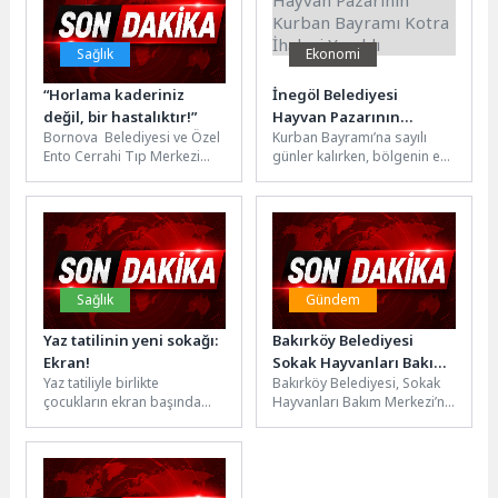
Sağlık
Ekonomi
“Horlama kaderiniz
İnegöl Belediyesi
değil, bir hastalıktır!”
Hayvan Pazarının
Bornova Belediyesi ve Özel
Kurban Bayramı’na sayılı
Kurban Bayramı Kotra
Ento Cerrahi Tıp Merkezi
günler kalırken, bölgenin en
İhalesi Yapıldı
işbirliğiyle düzenlenen
hareketli hayvan
"Horlama ve Uyku
pazarlarından biri olan
Apnesinde Güncel...
İnegöl Belediyesi Modern...
Sağlık
Gündem
Yaz tatilinin yeni sokağı:
Bakırköy Belediyesi
Ekran!
Sokak Hayvanları Bakım
Yaz tatiliyle birlikte
Bakırköy Belediyesi, Sokak
Merkezi Yenileniyor
çocukların ekran başında
Hayvanları Bakım Merkezi’ni
geçireceği süre de yeniden
baştan sona yenilemek için
gündeme geldi. Üsküdar
çalışma başlattı. Merkezde
Üniversitesi Çocuk...
teknik ekibiyle...