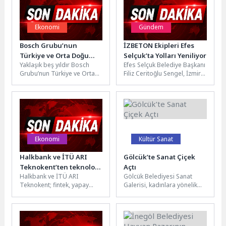
Ekonomi
Gündem
Bosch Grubu’nun
İZBETON Ekipleri Efes
Türkiye ve Orta Doğu
Selçuk’ta Yolları Yeniliyor
Yaklaşık beş yıldır Bosch
Efes Selçuk Belediye Başkanı
Başkanlığı görevini Karin
Grubu’nun Türkiye ve Orta
Filiz Ceritoğlu Sengel, İzmir
Gilges devralıyor
Doğu Başkanlığı görevini
Büyükşehir Belediyesi’nin
sürdüren Daniel Korioth
ilçede yıllardır beklenen yol
emekli...
çalışmalarını...
Ekonomi
Kültür Sanat
Halkbank ve İTÜ ARI
Gölcük’te Sanat Çiçek
Teknokent’ten teknoloji
Açtı
Halkbank ve İTÜ ARI
Gölcük Belediyesi Sanat
girişimlerine büyük
Teknokent; fintek, yapay
Galerisi, kadınlara yönelik
destek
zekâ ve sürdürülebilirlik
düzenlenen Çiçek Tanzim
alanlarında faaliyet gösteren
Atölyesi ile renkli bir
girişimleri desteklemeye...
etkinliğe ev...