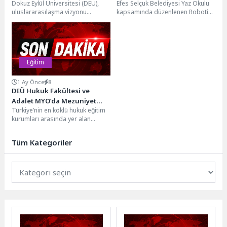
Dokuz Eylül Üniversitesi (DEÜ),
Efes Selçuk Belediyesi Yaz Okulu
uluslararasılaşma vizyonu
kapsamında düzenlenen Robotik
doğrultusunda dünyanın saygın
Kodlama Kursu, çocukları
yükseköğretim kurumlarıyla
teknolojiyle buluştururken
akademik ilişkilerini
geleceğin becerileriyle...
güçlendirmeye devam...
Eğitim
1 Ay Önce
8
DEÜ Hukuk Fakültesi ve
Adalet MYO’da Mezuniyet
Türkiye’nin en köklü hukuk eğitim
Coşkusu
kurumları arasında yer alan
Dokuz Eylül Üniversitesi Hukuk
Fakültesi ile...
Tüm Kategoriler