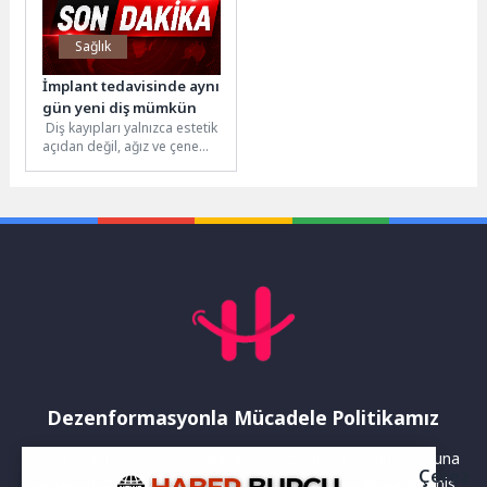
Sağlık
İmplant tedavisinde aynı
gün yeni diş mümkün
Diş kayıpları yalnızca estetik
açıdan değil, ağız ve çene
yapısının sağlıklı işleyişi
açısından da önemli...
Dezenformasyonla Mücadele Politikamız
Yayınlanan haberler doğruluk ilkesi gözetilerek hazırlanır. Buna
Çerez
rağmen bazı içeriklerde eksik, hatalı veya güncelliğini yitirmiş