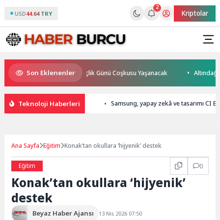
2
Kriptolar
USD
44.64 TRY
Son Eklenenler
12 Ağustos Uluslararası Gençlik Günü Coşkusu Yaşanacak
Altındağ tra
Teknoloji Haberleri
Samsung, yapay zekâ ve tasarımı CI B
Ana Sayfa
Eğitim
Konak’tan okullara ‘hijyenik’ destek
Eğitim
0
Konak’tan okullara ‘hijyenik’
destek
Beyaz Haber Ajansı
13 Nis 2026 07:50