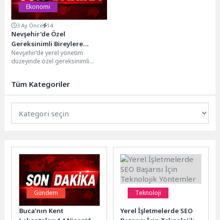
Ekonomi
3 Ay Önce
14
Nevşehir’de Özel
Gereksinimli Bireylere
Nevşehir’de yerel yönetim
İstihdam Desteği
düzeyinde özel gereksinimli
bireylere yönelik yaptığı etkin ve
kalıcı çalışmalarla Türkiye
Tüm Kategoriler
genelinde...
Gündem
Teknoloji
Buca’nın Kent
Yerel İşletmelerde SEO