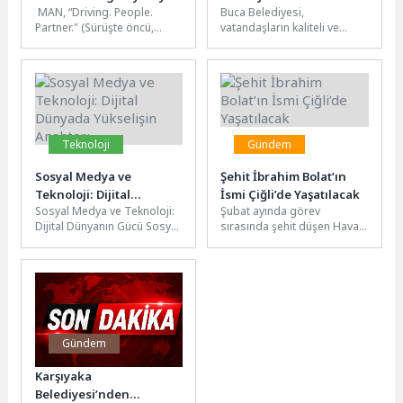
MAN, “Driving. People.
Buca Belediyesi,
ayındaki IAA
Vagon ve Ray Büfe
Partner." (Sürüşte öncü,
vatandaşların kaliteli ve
Transportation 2026’da
hizmete girdi
insan odaklı, güvenilir ortak)
ekonomik hizmete
sloganıyla yer alacağı Eylül
ulaşabilmesi adına kentin iki
ayındaki...
noktasına "Buca 1923 Ray...
Teknoloji
Gündem
Sosyal Medya ve
Şehit İbrahim Bolat’ın
Teknoloji: Dijital
İsmi Çiğli’de Yaşatılacak
Sosyal Medya ve Teknoloji:
Şubat ayında görev
Dünyada Yükselişin
Dijital Dünyanın Gücü Sosyal
sırasında şehit düşen Hava
Anahtarı
medya ve teknoloji,
Pilot Binbaşı İbrahim Bolat’ın
günümüzün dijital
adı, Çiğli’de
dünyasında büyük...
ölümsüzleştirildi.Çiğli
Belediyesi...
Gündem
Karşıyaka
Belediyesi’nden