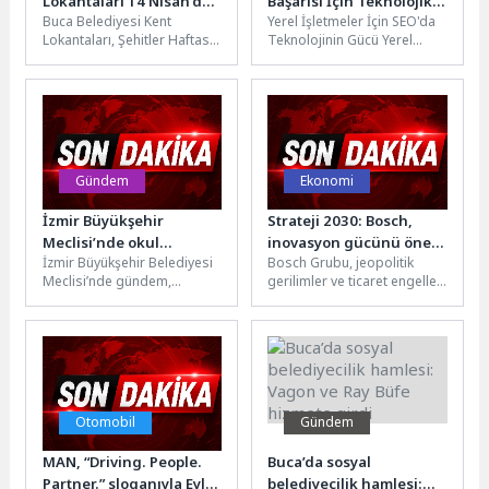
Lokantaları 14 Nisan’da
Başarısı İçin Teknolojik
Buca Belediyesi Kent
Yerel İşletmeler İçin SEO'da
ücretsiz
Yöntemler
Lokantaları, Şehitler Haftası
Teknolojinin Gücü Yerel
kapsamında salı günü (14
işletmeler için SEO, dijital
Nisan) vatandaşlara
pazarlama stratejilerinde
kapılarını ücretsiz açacak....
büyük bir...
Gündem
Ekonomi
İzmir Büyükşehir
Strateji 2030: Bosch,
Meclisi’nde okul
inovasyon gücünü öne
İzmir Büyükşehir Belediyesi
Bosch Grubu, jeopolitik
saldırılarına ortak tepki
çıkarıyor
Meclisi’nde gündem,
gerilimler ve ticaret engelleri
Şanlıurfa ve
karşısında 2026 mali yılında
Kahramanmaraş’ta meydana
küresel pazarlardaki
gelen okul saldırııları oldu.
büyüme beklentilerini...
Mecliste tüm...
Otomobil
Gündem
MAN, “Driving. People.
Buca’da sosyal
Partner.” sloganıyla Eylül
belediyecilik hamlesi: