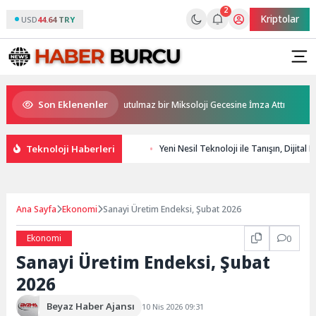
2
Kriptolar
USD
44.64 TRY
Son Eklenenler
llü bar Panda & Sons ile unutulmaz bir Miksoloji Gecesine İmza Attı
Bo
Teknoloji Haberleri
Yeni Nesil Teknoloji ile Tanışın, Dijita
Ana Sayfa
Ekonomi
Sanayi Üretim Endeksi, Şubat 2026
Ekonomi
0
Sanayi Üretim Endeksi, Şubat
2026
Beyaz Haber Ajansı
10 Nis 2026 09:31