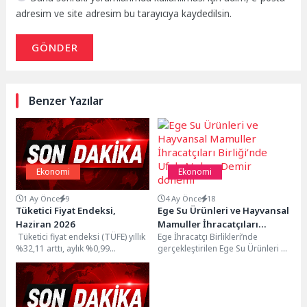
adresim ve site adresim bu tarayıcıya kaydedilsin.
GÖNDER
Benzer Yazılar
Ekonomi
Ekonomi
1 Ay Önce
9
4 Ay Önce
18
Tüketici Fiyat Endeksi,
Ege Su Ürünleri ve Hayvansal
Haziran 2026
Mamuller İhracatçıları
Tüketici fiyat endeksi (TÜFE) yıllık
Ege İhracatçı Birlikleri’nde
Birliği’nde Ufuk Atakan Demir
%32,11 arttı, aylık %0,99
gerçekleştirilen Ege Su Ürünleri ve
dönemi
arttıTÜFE'deki (2025=100) değişim
Hayvansal Mamuller İhracatçıları
2026 yılı Haziran...
Birliği Genel Kurulu’nda tek...