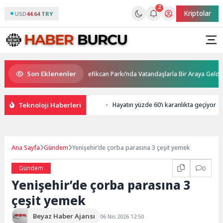
2
Kriptolar
USD
44.64 TRY
Son Eklenenler
, Pekyatırmacı ve Bağcı Şefikcan Parkı’nda Vatandaşlarla Bir Araya Geldi
Teknoloji Haberleri
Hayatın yüzde 60’ı karanlıkta geçiyor
Ana Sayfa
Gündem
Yenişehir’de çorba parasına 3 çeşit yemek
Gündem
0
Yenişehir’de çorba parasına 3
çeşit yemek
Beyaz Haber Ajansı
06 Nis 2026 12:50