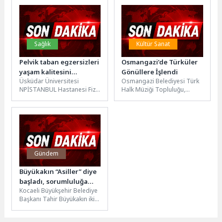
giren tek ilçe belediyesi...
Teknoşehir Projesi’ni hayata
geçiriyor....
Sağlık
Kültür Sanat
Pelvik taban egzersizleri
Osmangazi’de Türküler
yaşam kalitesini
Gönüllere İşlendi
Üsküdar Üniversitesi
Osmangazi Belediyesi Türk
artırıyor!
NPİSTANBUL Hastanesi Fizik
Halk Müziği Topluluğu,
Tedavi ve Rehabilitasyon
dönem sonu konserinde
Uzmanı Dr. Asiye Gülsüm
Bursalı sanatseverlere
Kakı, nefes, pelvik...
müzik dolu, unutulmaz bir...
Gündem
Büyükakın “Asiller” diye
başladı, sorumluluğa
Kocaeli Büyükşehir Belediye
dikkat çekti
Başkanı Tahir Büyükakın iki
yılını anlattığı toplantıya
“Asiller” diye başladı, görevi