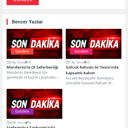
Benzer Yazılar
Gündem
Gündem
3 Ay Önce
18
1 Ay Önce
10
Menderes’te Ot Seferberliği
Gölcük Rahvan At Tesisi’nde
Menderes Belediyesi ilçe
kapsamlı bakım
genelinde ot biçme çalışmaları
Kocaeli Büyükşehir Belediyesi,
gerçekleştiriyor. Kalabalık ot
Gölcük’te bulunan Rahvan At
biçme ekibiyle sahaya çıkan Park...
Bakım ve Konaklama Tesisi Koşu
Pisti’nde bakım ve...
Gündem
4 Hf. Önce
10
Srebrenitsa Soykırımı’nda