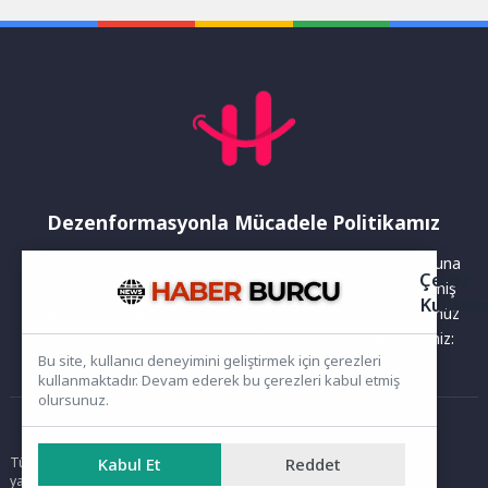
kendilerine...
Dezenformasyonla Mücadele Politikamız
Yayınlanan haberler doğruluk ilkesi gözetilerek hazırlanır. Buna
Çerez
rağmen bazı içeriklerde eksik, hatalı veya güncelliğini yitirmiş
Kullanı
bilgiler bulunabilir.Yanlış veya yanıltıcı olduğunu düşündüğünüz
haberleri aşağıdaki iletişim kanallarından bize bildirebilirsiniz:
Bu site, kullanıcı deneyimini geliştirmek için çerezleri
kullanmaktadır. Devam ederek bu çerezleri kabul etmiş
olursunuz.
Ana Sayfa
Tüm hakları saklıdır. Sitede yer alan içerikler izinsiz kopyalanamaz,
Kabul Et
Reddet
yayımlanamaz ve kullanılamaz.