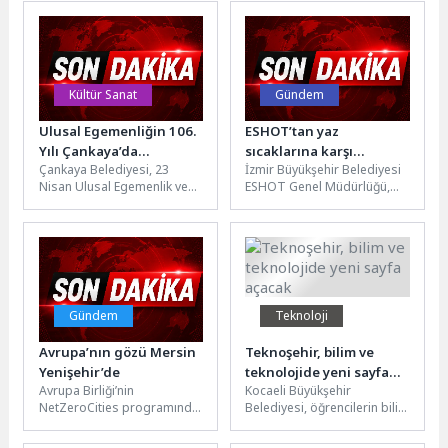
Mahallesi TOKİ 2....
Kültür Sanat
Gündem
Ulusal Egemenliğin 106.
ESHOT’tan yaz
Yılı Çankaya’da
sıcaklarına karşı
Çankaya Belediyesi, 23
İzmir Büyükşehir Belediyesi
Kutlanacak
kesintisiz klima mesaisi
Nisan Ulusal Egemenlik ve
ESHOT Genel Müdürlüğü,
Çocuk Bayramı'nı ilçenin
bin 700’ü aşkın otobüsünde
dört bir yanında gün boyu...
klima bakım ve kontrollerini
sürdürüyor....
Gündem
Teknoloji
Avrupa’nın gözü Mersin
Teknoşehir, bilim ve
Yenişehir’de
teknolojide yeni sayfa
Avrupa Birliği’nin
Kocaeli Büyükşehir
açacak
NetZeroCities programında
Belediyesi, öğrencilerin bilim
yüzlerce belediyeyi geride
ve teknoloji alanına ilgisini
bırakarak ilk 22 arasına
artırmak amacıyla