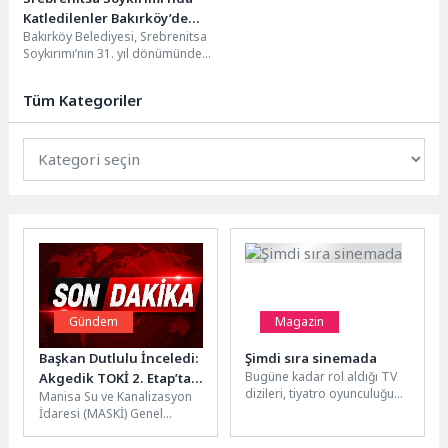
Katledilenler Bakırköy’de
Bakırköy Belediyesi, Srebrenitsa
Unutulmadı
Soykırımı’nın 31. yıl dönümünde
1995 yılında Bosna Hersek’in
Srebrenitsa kentinde katledilen
Tüm Kategoriler
8...
Gündem
Magazin
Başkan Dutlulu İnceledi:
Şimdi sıra sinemada
Bugüne kadar rol aldığı TV
Akgedik TOKİ 2. Etap’ta
dizileri, tiyatro oyunculuğu
Manisa Su ve Kanalizasyon
Altyapı Hamlesi
ve sunuculuğu ile adından
İdaresi (MASKİ) Genel
sıkça söz ettiren...
Müdürlüğü, Yunusemre
ilçesine bağlı Akgedik