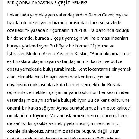
BİR ÇORBA PARASINA 3 ÇEŞİT YEMEK!
Lokantada yemek yiyen vatandaşlardan Remzi Gezer, piyasa
fiyatları ile belediyenin hizmeti arasındaki farkı şu sözlerle
özetledi: “Piyasada bir çorbanın 120-130 lira bandında olduğu
bir dönemde, burada 3 çeşit yemeğin 90 lira olması insanları
buraya yönlendiriyor. Bu büyük bir hizmet.” İşletme ve
İştirakler Müdürü Asena Yasemin Keskin, “Buradaki amacımız
eşit haklara ulaşamayan vatandaşlarımızı kaliteli ve bütçe
dostu yemeklerle buluşturabilmek. Kent lokantamız bir yemek
alanı olmakla birlikte aynı zamanda kentimiz için bir
dayanışma noktası olarak da hizmet vermektedir. Burada
öğrenciler, emekliler, çalışanlar yani toplumun her kesiminden
vatandaşımız aynı sofrada buluşabiliyor. Bu da kent kültürüne
önemli bir katkı sağlıyor. Ayrıca sunduğumuz hizmette kaliteyi
ön planda tutuyoruz. Vatandaşlarımızın hem ekonomik hem
de sağlıklı bir şekilde yemek yiyebilmesi için menülerimizi
özenle planlıyoruz. Amacımız sadece bugünü değil, uzun
vadede toplumsal dayanışmayı büyüten sürdürülebilir bir