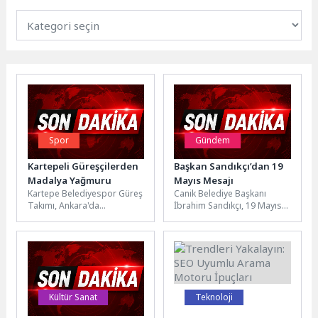
Spor
Gündem
Kartepeli Güreşçilerden
Başkan Sandıkçı’dan 19
Madalya Yağmuru
Mayıs Mesajı
Kartepe Belediyespor Güreş
Canik Belediye Başkanı
Takımı, Ankara'da
İbrahim Sandıkçı, 19 Mayıs
düzenlenen Minikler Güreş
Atatürk'ü Anma, Gençlik ve
Türkiye Şampiyonası'nda
Spor Bayramı dolayısıyla
elde ettiği derecelerle ilçeye
mesaj...
büyük...
Kültür Sanat
Teknoloji