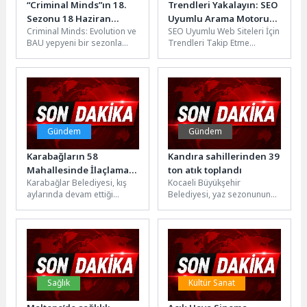
“Criminal Minds”ın 18.
Trendleri Yakalayın: SEO
Sezonu 18 Haziran
Uyumlu Arama Motoru
Criminal Minds: Evolution ve
SEO Uyumlu Web Siteleri İçin
Perşembe 21.30’da FX
İpuçları
BAU yepyeni bir sezonla
Trendleri Takip Etme
Ekranlarında Başlıyor!
geri dönüyor. FBI'ın seçkin
Rehberi SEO, dijital
suçlu profil uzmanları...
pazarlama stratejilerinde
önemli bir...
Gündem
Gündem
Karabağların 58
Kandıra sahillerinden 39
Mahallesinde İlaçlama
ton atık toplandı
Karabağlar Belediyesi, kış
Kocaeli Büyükşehir
Seferberliği Devam
aylarında devam ettiği
Belediyesi, yaz sezonunun
Ediyor
ilaçlama çalışmalarını yaz
başlamasıyla birlikte Kandıra
aylarının gelmesiyle daha da
sahillerinde temizlik ve
yoğunlaştırdı. Sinek...
bakım çalışmalarını
yoğunlaştırdı. Sahiller,...
Sağlık
Kültür Sanat