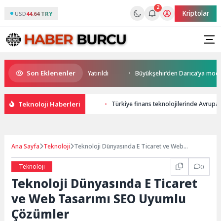
2
Kriptolar
USD
44.64 TRY
Son Eklenenler
m Potansiyeli Masaya Yatırıldı
Büyükşehir’den Darıca’ya modern ulaşım
Teknoloji Haberleri
Türkiye finans teknolojilerinde Avrupa’y
Ana Sayfa
Teknoloji
Teknoloji Dünyasında E Ticaret ve Web
Tasarımı SEO Uyumlu Çözümler
Teknoloji
0
Teknoloji Dünyasında E Ticaret
ve Web Tasarımı SEO Uyumlu
Çözümler