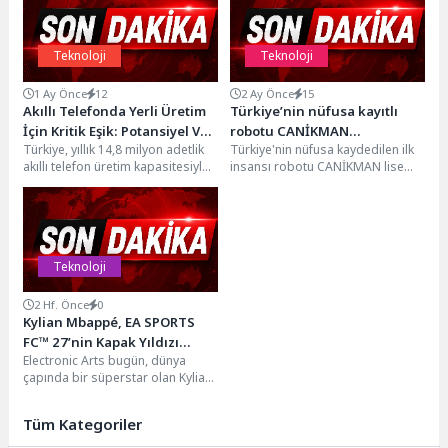
Teknoloji
Teknoloji
1 Ay Önce
12
2 Ay Önce
15
Akıllı Telefonda Yerli Üretim
Türkiye’nin nüfusa kayıtlı
İçin Kritik Eşik: Potansiyel Var,
robotu CANİKMAN
Türkiye, yıllık 14,8 milyon adetlik
Türkiye'nin nüfusa kaydedilen ilk
Destek Şart
Öğrencilerle Buluştu
akıllı telefon üretim kapasitesiyle
insansı robotu CANİKMAN lise
bölgesinin önemli üretim
öğrencileriyle buluştu. Heyecan
merkezlerinden biri konumunda...
dolu anlara sahne olan...
Teknoloji
2 Hf. Önce
0
Kylian Mbappé, EA SPORTS
FC™ 27’nin Kapak Yıldızı
Electronic Arts bugün, dünya
Olarak Duyuruldu
çapında bir süperstar olan Kylian
Mbappé’nin EA SPORTS FC™ 27
Ultimate Edition’ın...
Tüm Kategoriler