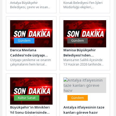
Antalya Büyükşehir
Konak Belediyesi Fen İşleri
yoğun çalışma
ediyor
Belediyesi, çevre ve insan
Müdürlüğü ekipleri,
sağlığını tehdit eden
Alsancak’ta altyapı
sivrisinek, karasinek,
faaliyetleri nedeniyle zarar
hamamböceği, pire ve
gören sokakları yenileyerek
kemirgenlere...
daha...
Gündem
Gündem
Darıca Mevlana
Manisa Büyükşehir
Caddesi’nde üstyapı
Belediyesi’nden
Üstyapı yenileme ve onarım
Manisa’nın Salihli ilçesinde
tamam
Salihli’deki Sel
çalışmalarını hem kırsal
13 Haziran 2026 tarihinde
Mağdurlarına Destek
kesimlerde hem de ilçe
etkili olan şiddetli yağışlar ve
merkezlerinde yoğun
su baskınları, çok...
tempoda sürdüren...
Kültür Sanat
Gündem
Büyükşehir’in Minikleri
Antalya itfaiyesinin taze
Yıl Sonu Gösterisinde
kanları göreve hazır