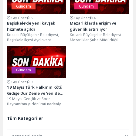
Gündem
Gündem
3 Ay Önce
15
2 Ay Önce
14
Başiskele’de yeni kavşak
Mezarlıklarda erişim ve
hizmete açıldı
güvenlik artırılıyor
Kocaeli Büyükşehir Belediyesi,
Kocaeli Büyükşehir Belediyesi
Başiskele ilçesi Aydınkent
Mezarlıklar Şube Müdürlüğü
Mahallesi ve Yuvacık Yakacık
ekipleri, vatandaşların mezarlık
Mahallesi sınırlarında yer alan
alanlarına daha rahat
“Hacı...
ulaşabilmesi amacıyla ihtiyaç...
Gündem
3 Ay Önce
19
19 Mayıs Türk Halkının Kötü
Gidişe Dur Deme ve Yeniden
19 Mayıs Gençlik ve Spor
Küllerinden Doğma
Bayramı’nın yıldönümü nedeniyle
İradesidir
bir mesaj yayınlayan Ege İhracatçı
Birlikleri Koordinatör...
Tüm Kategoriler