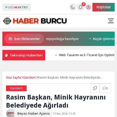
2
Kriptolar
USD
44.64 TRY
Son Eklenenler
an baba, kızını kortlarda şampiyonluğa hazırlıyor
Küçük işletmeler büy
Teknoloji Haberleri
Web Tasarım ve E-Ticaret İçin Optimiz
Ana Sayfa
Gündem
Rasim Başkan, Minik Hayranını Belediyede
Ağırladı
Gündem
0
Rasim Başkan, Minik Hayranını
Belediyede Ağırladı
Beyaz Haber Ajansı
13 Nis 2026 13:35