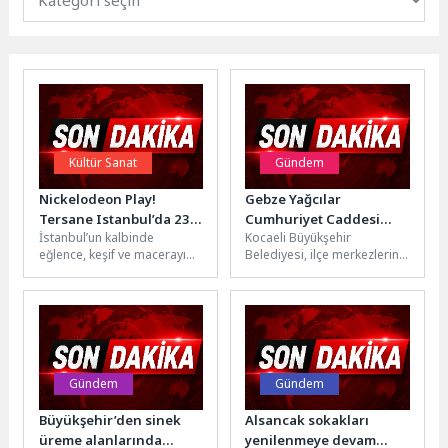
Kültür Sanat
Gündem
Nickelodeon Play!
Gebze Yağcılar
Tersane Istanbul’da 23
Cumhuriyet Caddesi
İstanbul’un kalbinde
Kocaeli Büyükşehir
Nisan Coşkusu Dört Gün
yenileniyor
eğlence, keşif ve macerayı
Belediyesi, ilçe merkezlerinin
Boyunca Sürecek
bir araya getiren
yanı sıra kırsal mahallelerde
Nickelodeon Play! Tersane
de yol bakım ve yenileme
Istanbul, 23 Nisan...
çalışmalarını...
Gündem
Gündem
Büyükşehir’den sinek
Alsancak sokakları
üreme alanlarında
yenilenmeye devam