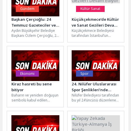
Gündem
Kültür Sanat
Başkan Çerçioğlu: 24
Küçükçekmece’de Kültür
Temmuz Gazeteciler ve
ve Sanat Gezileri Devam
Aydın Büyükşehir Belediye
Küçükçekmece Belediyesi
Basın Bayramı Kutlu
Ediyor
Başkanı Özlem Çerçioğlu, 24
tarafından İstanbul’un
Olsun
Temmuz Gazeteciler ve
tarihini ve kültürünü tanıtmak
Basın Bayramı nedeniyle bir
amacıyla ücretsiz olarak
mesaj...
düzenlenen kültür ve sanat...
Ekonomi
Spor
Kiraz hasreti bu sene
24. Nilüfer Uluslararası
bitiyor
Spor Şenlikleri’nde
Baharın ve yeniden doğuşun
Nilüfer Belediyesi tarafından
emeği geçenlere
sembolü kabul edilen
bu yıl 24’üncüsü düzenlenen
teşekkür
kirazda hasat coşkusu
Nilüfer Uluslararası Spor
yaşanıyor. Geçen sezon
Şenlikleri’nde görev alan
yaşanan iklim...
branş öğretmenleri,...