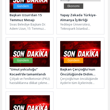
Gündem
Ekonomi
Başkan Uzun’dan 15
Yapay Zekada Türkiye-
Temmuz Mesajı
Almanya İş Birliği
Sivas Belediye Başkanı Dr.
Yeditepe Üniversitesi,
Adem Uzun, 15 Temmuz
Teknopark İstanbul
Demokrasi ve Millî Birlik
bünyesinde "Girişim
Günü’nün 10. yıl...
Stüdyosu (Venture Studio)",
"Bilişim ve Yapay Zekâ
Uygulama ve...
Gündem
Gündem
“Umut yolculuğu”
Başkan Çerçioğlu’nun
Kocaeli’de tamamlandı
Öncülüğünde Didim
Çölyak ve Fenilketonüri (PKU)
Çerçioğlu’nun öncülüğünde
Turizm Sezonuna
hastalıklarına dikkat çekmek
Aydın’ın tüm ilçelerinde
Hazırlanıyor
amacıyla düzenlenen 6.
hayata geçirilen çalışmalar
Glütensiz Yaşam Turu, 4
devam ediyor.Aydın
gün...
Büyükşehir Belediyesi Park
ve Bahçeler...