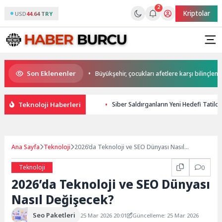
2
Kriptolar
USD
44.64 TRY
Son Eklenenler
an Büyükakın’dan
Büyükşehir, çocukları afetlere karşı bilinçlendiriyor
Teknoloji Haberleri
Siber Saldırganların Yeni Hedefi Tatilc
Ana Sayfa
Teknoloji
2026’da Teknoloji ve SEO Dünyası Nasıl
Değişecek?
Teknoloji
0
2026’da Teknoloji ve SEO Dünyası
Nasıl Değişecek?
Seo Paketleri
25 Mar 2026 20:01
Güncelleme: 25 Mar 2026