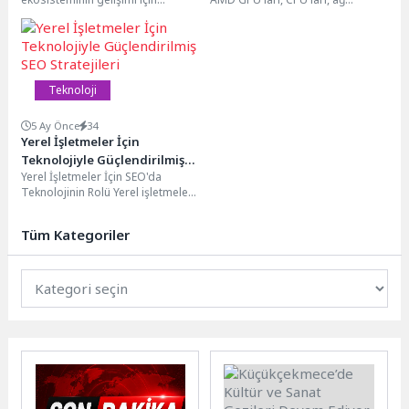
Üniversitesi yetiştirecek
çalışmalarını sürdüren Müşteri
çözümlerini ve yazılımlarını
Deneyimi Yönetimi ve
kapsayan genişletilmiş bir
Teknolojileri Derneği (MDYD),
stratejik...
1993...
Teknoloji
5 Ay Önce
34
Yerel İşletmeler İçin
Teknolojiyle Güçlendirilmiş
Yerel İşletmeler İçin SEO'da
SEO Stratejileri
Teknolojinin Rolü Yerel işletmeler
için SEO (arama motoru
optimizasyonu), dijital
Tüm Kategoriler
varlıklarını...