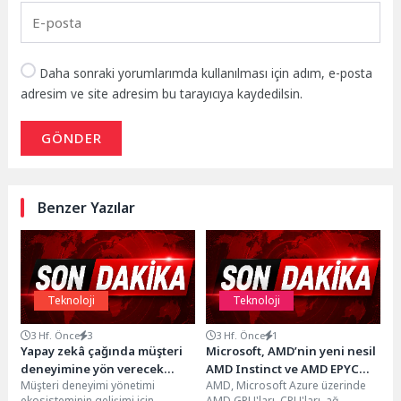
Daha sonraki yorumlarımda kullanılması için adım, e-posta
adresim ve site adresim bu tarayıcıya kaydedilsin.
GÖNDER
Benzer Yazılar
Teknoloji
Teknoloji
3 Hf. Önce
3
3 Hf. Önce
1
Yapay zekâ çağında müşteri
Microsoft, AMD’nin yeni nesil
deneyimine yön verecek
AMD Instinct ve AMD EPYC
Müşteri deneyimi yönetimi
AMD, Microsoft Azure üzerinde
liderleri MDYD ve Koç
işlemcilerini kullanacak
ekosisteminin gelişimi için
AMD GPU'ları, CPU'ları, ağ