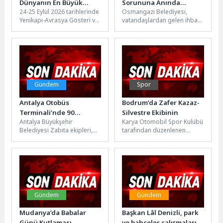
Dünyanın En Büyük
Sorununa Anında
24-25 Eylül 2026 tarihlerinde
Osmangazi Belediyesi,
Şirketlerinin Satın Alma
Müdahale
Yenikapı-Avrasya Gösteri ve
vatandaşlardan gelen ihbar
Yöneticilerini
Sanat Merkezi'nde
üzerine harekete geçerek
Ağırlayacak
düzenlenecek İstanbul
tonlarca çöpün biriktiği evi
Turizm Fuarı (ITF), bu...
temizledi. Yapılan çalışma...
Gündem
Spor
Antalya Otobüs
Bodrum’da Zafer Kazaz-
Terminali’nde 90
Silvestre Ekibinin
Antalya Büyükşehir
Karya Otomobil Spor Kulübü
kilogram kerevit
Belediyesi Zabıta ekipleri,
tarafından düzenlenen
yakalandı
insan sağlığını tehdit eden
Petrol Ofisi Maxima 2026
gıda taşımacılığına yönelik
Türkiye Ralli Şampiyonası’nın
denetimlerine devam
ikinci ayağı...
ediyor....
Gündem
Gündem
Mudanya’da Babalar
Başkan Lâl Denizli, park
Günü Kutlaması
ve bahçeler çalışmalarını