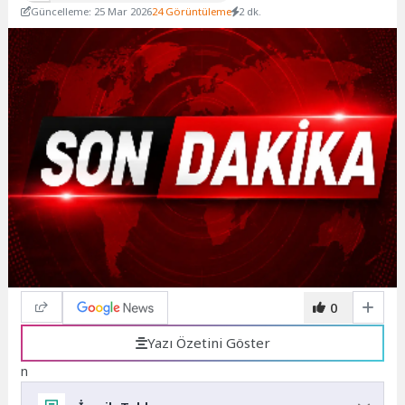
Güncelleme: 25 Mar 2026
24 Görüntüleme
2 dk.
0
Yazı Özetini Göster
n