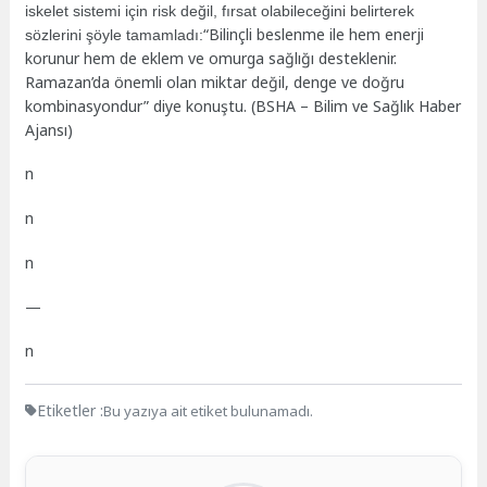
iskelet sistemi için risk değil, fırsat olabileceğini belirterek
“Bilinçli beslenme ile hem enerji
sözlerini şöyle tamamladı:
korunur hem de eklem ve omurga sağlığı desteklenir.
Ramazan’da önemli olan miktar değil, denge ve doğru
kombinasyondur” diye konuştu. (BSHA – Bilim ve Sağlık Haber
Ajansı)
n
n
n
—
n
Etiketler :
Bu yazıya ait etiket bulunamadı.