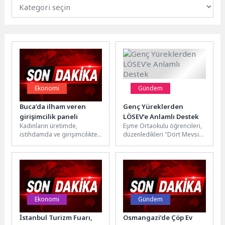
Ekonomi
Gündem
Buca’da ilham veren
Genç Yüreklerden
girişimcilik paneli
LÖSEV’e Anlamlı Destek
Kadınların üretimde,
Eşme Ortaokulu öğrencileri,
istihdamda ve girişimcilikte
düzenledikleri "Dört Mevsim
üstlendiği rolü
Şiir Gecesi" ile sanatı iyilikle
güçlendirmeye yönelik
buluşturdu. Geceden elde
çalışmalarını sürdüren Buca
edilen...
Belediyesi, farklı
sektörlerden...
Ekonomi
Gündem
İstanbul Turizm Fuarı,
Osmangazi’de Çöp Ev