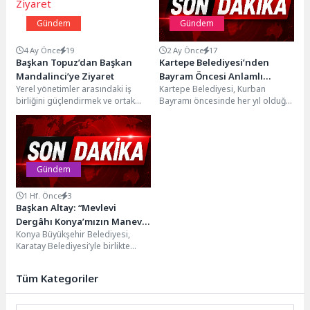
Gündem
Gündem
4 Ay Önce
19
2 Ay Önce
17
Başkan Topuz’dan Başkan
Kartepe Belediyesi’nden
Mandalinci’ye Ziyaret
Bayram Öncesi Anlamlı
Yerel yönetimler arasındaki iş
Kartepe Belediyesi, Kurban
Hizmet
birliğini güçlendirmek ve ortak
Bayramı öncesinde her yıl olduğu
projeler üzerinde fikir
gibi bu yıl da vefat eden
alışverişinde bulunmak amacıyla
yakınlarını...
düzenlenen...
Gündem
1 Hf. Önce
3
Başkan Altay: “Mevlevi
Dergâhı Konya’mızın Manevi
Konya Büyükşehir Belediyesi,
Kimliğine Yakışır Bir Eser
Karatay Belediyesi’yle birlikte
Olarak Yükseliyor”
yürüttüğü “Mevlana Türbesi
Arkası Kentsel Yenileme Projesi”
Tüm Kategoriler
kapsamında şehre...