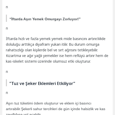
n
“İftarda Aşırı Yemek Omurgayı Zorluyor!”
n
İftarda hızlı ve fazla yemek yemek mide basıncını artırır.Mide
doluluğu arttıkça diyafram yukarı itilir. Bu durum omurga
rahatsızlığı olan kişilerde bel ve sırt ağrısını tetikleyebilir.
Kızartma ve ağır yağlı yemekler ise hem reflüyü artırır hem de
kas-iskelet sistemi üzerinde olumsuz etki oluşturur.
n
”Tuz ve Şeker Eklemleri Etkiliyor”
n
Aşırı tuz tüketimi ödem oluşturur ve eklem içi basıncı
artırabilir.Şekerli sahur tercihleri de gün içinde halsizlik ve kas
zayıflığına yol açabilir.