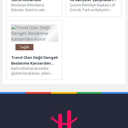
Mudanya Belediyesi,
Çeşme Belediye Başkanı Lâl
yerinde inceledi
Babalar Günü’nü aile
Denizli, Park ve Bahçeler
bağlarını güçlendiren,
Müdürü Kürşat Yıldırım ile
paylaşım ve birlik
birlikte ilçe genelinde...
duygusunu öne çıkaran
renkli etkinliklerle...
Sağlık
Trend Olan Değil Dengeli
Beslenme Kanserden
Karbonhidratı kesenler,
Korur
gluteni bırakanlar, şekeri
tamamen hayatından
çıkaranlar… Her yıl yeni bir
beslenme akımı ortaya...