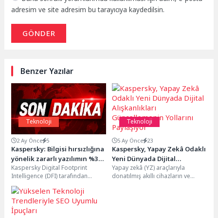
adresim ve site adresim bu tarayıcıya kaydedilsin.
GÖNDER
Benzer Yazılar
Teknoloji
Teknoloji
2 Ay Önce
5
5 Ay Önce
23
Kaspersky: Bilgisi hırsızlığına
Kaspersky, Yapay Zekâ Odaklı
yönelik zararlı yazılımın %35’i
Yeni Dünyada Dijital
Kaspersky Digital Footprint
Yapay zekâ (YZ) araçlarıyla
indirilen dosyalar üzerinden
Alışkanlıkları Güncellemenin
Intelligence (DFI) tarafından
donatılmış akıllı cihazların ve
yayılıyor
Yollarını Paylaşıyor
gerçekleştirilen yeni bir araştırma,
" kesintisiz çalışan dijital
bilgi hırsızlığına yönelik zararlı
hizmetler" hizmetlerin günlük
yazılım...
hayatın...