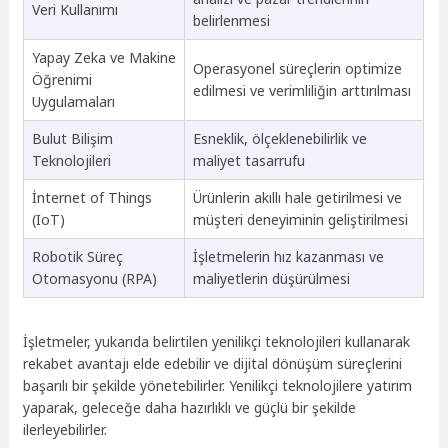
Veri Kullanımı
belirlenmesi
Yapay Zeka ve Makine
Operasyonel süreçlerin optimize
Öğrenimi
edilmesi ve verimliliğin arttırılması
Uygulamaları
Bulut Bilişim
Esneklik, ölçeklenebilirlik ve
Teknolojileri
maliyet tasarrufu
İnternet of Things
Ürünlerin akıllı hale getirilmesi ve
(IoT)
müşteri deneyiminin geliştirilmesi
Robotik Süreç
İşletmelerin hız kazanması ve
Otomasyonu (RPA)
maliyetlerin düşürülmesi
İşletmeler, yukarıda belirtilen yenilikçi teknolojileri kullanarak
rekabet avantajı elde edebilir ve dijital dönüşüm süreçlerini
başarılı bir şekilde yönetebilirler. Yenilikçi teknolojilere yatırım
yaparak, geleceğe daha hazırlıklı ve güçlü bir şekilde
ilerleyebilirler.