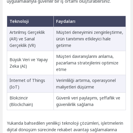
uygulamalarıyla güvenilir bir iş ortamı oluşturabilirsiniz.
Teknoloji
Faydaları
Artırılmış Gerçeklik
Müşteri deneyimini zenginleştirme,
(AR) ve Sanal
ürün tanıtımını etkileyici hale
Gerçeklik (VR)
getirme
Müşteri davranışlarını anlama,
Büyük Veri ve Yapay
pazarlama stratejilerini optimize
Zeka (AI)
etme
İnternet of Things
Verimliliği artırma, operasyonel
(IoT)
maliyetleri düşürme
Blokzincir
Güvenli veri paylaşımı, şeffaflık ve
(Blockchain)
güvenilirlik sağlama
Yukarıda bahsedilen yenilikçi teknoloji çözümleri, işletmelerin
dijital dönüşüm sürecinde rekabet avantajı sağlamalarına