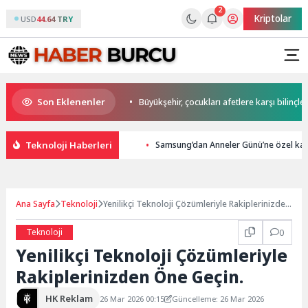
2
Kriptolar
USD
44.64 TRY
Son Eklenenler
şkan Büyükakın’dan
Büyükşehir, çocukları afetlere karşı bilinçlendiriyor
Teknoloji Haberleri
Samsung’dan Anneler Günü’ne özel kam
Ana Sayfa
Teknoloji
Yenilikçi Teknoloji Çözümleriyle Rakiplerinizden
Öne Geçin.
Teknoloji
0
Yenilikçi Teknoloji Çözümleriyle
Rakiplerinizden Öne Geçin.
HK Reklam
26 Mar 2026 00:15
Güncelleme: 26 Mar 2026