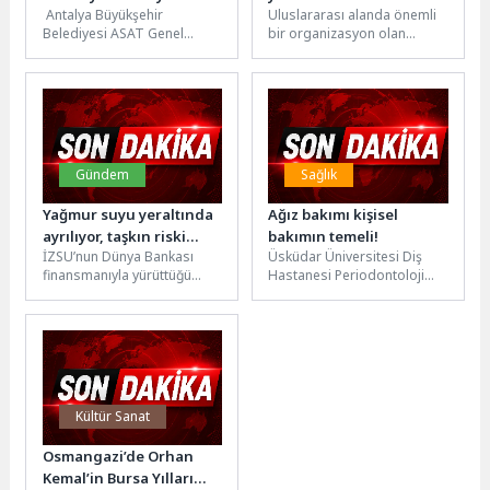
Antalya Büyükşehir
Uluslararası alanda önemli
Selçuklu’da buluştu
Belediyesi ASAT Genel
bir organizasyon olan
Müdürlüğü, 2019–2026 yılları
UCLG-MEWA Yenilikçilik ve
arasında Konyaaltı ilçesine
Gıda Sistemleri Forumu
toplam 2 milyar 728...
Selçuklu Belediyesi’nin ev...
Gündem
Sağlık
Yağmur suyu yeraltında
Ağız bakımı kişisel
ayrılıyor, taşkın riski
bakımın temeli!
İZSU’nun Dünya Bankası
Üsküdar Üniversitesi Diş
azalıyor
finansmanıyla yürüttüğü
Hastanesi Periodontoloji
TEFWER Projesi’nin yeni
Uzmanı Dr. Öğr. Üyesi Kübra
etapları Bornova ve Buca’da
Karaduran, ağız ve diş
başladı. Yaklaşık 140...
bakımının...
Kültür Sanat
Osmangazi’de Orhan
Kemal’in Bursa Yılları