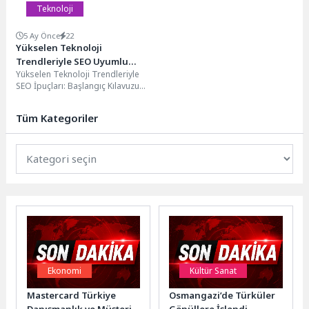
Teknoloji
5 Ay Önce
22
Yükselen Teknoloji
Trendleriyle SEO Uyumlu
Yükselen Teknoloji Trendleriyle
İpuçları
SEO İpuçları: Başlangıç Kılavuzu
Yükselen teknoloji trendleri, SEO
stratejilerini sürekli olarak
Tüm Kategoriler
değiştiriyor...
Ekonomi
Kültür Sanat
Mastercard Türkiye
Osmangazi’de Türküler