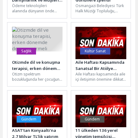
Danışmanlık ve Müşteri
Gönüllere İşlendi
Ödeme teknolojileri
Osmangazi Belediyesi Türk
Hizmetleri Ekibine Üst
alanında dünyanın önde
Halk Müziği Topluluğu,
Düzey Atama
gelen kuruluşlarından
dönem sonu konserinde
Mastercard, Türkiye
Bursalı sanatseverlere
operasyonlarında üst düzey
müzik dolu, unutulmaz bir...
yönetim kadrosunu
güçlendirmeye...
Sağlık
Kültür Sanat
Otizmde dil ve konuşma
Aile Haftası Kapsamında
terapisi, erken dönemde
Sanatsal Bir Atölye
Otizm spektrum
Aile Haftası kapsamında aile
devreye girmeli
Yolculuğu
bozukluğunda her çocuğun
içi iletişimin önemine dikkat
farklı dil ve konuşma sorunu
çekmek için “Mükemmel
yaşadığını belirten İstanbul
Anne Değil, Yeterince İyi...
Atlas Üniversitesi...
Gündem
Gündem
ASAT’tan Konyaaltı’na
11 ülkeden 136 yerel
2.7 Milyar TL’lik yatırım
yönetim temsilcisi