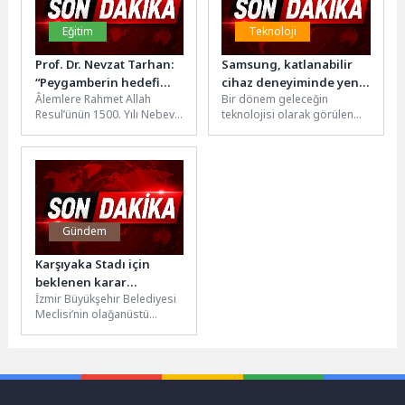
Eğitim
Teknoloji
Prof. Dr. Nevzat Tarhan:
Samsung, katlanabilir
“Peygamberin hedefi
cihaz deneyiminde yeni
Âlemlere Rahmet Allah
Bir dönem geleceğin
iktidar değil, gönülleri
dönemin sinyallerini
Resul’ünün 1500. Yılı Nebevî
teknolojisi olarak görülen
inşa etmekti!”
veriyor
Mevlid anısına Üsküdar
katlanabilir cihazlar, bugün
Üniversitesi ev sahipliğinde
premium mobil deneyimin
düzenlenen “Nebevî...
en hızlı dönüşen...
Gündem
Karşıyaka Stadı için
beklenen karar
İzmir Büyükşehir Belediyesi
meclisten geçti
Meclisi’nin olağanüstü
toplantısında Karşıyaka
Zübeyde Hanım Stadyumu
projesiyle ilgili önemli bir
karar...