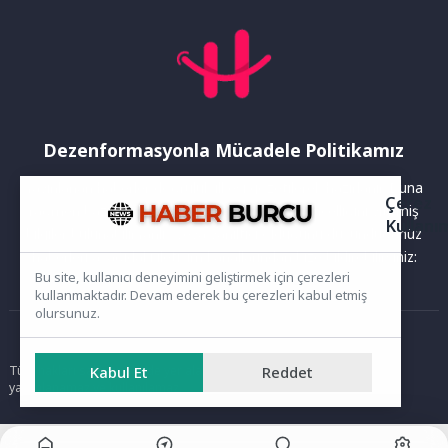
Dezenformasyonla Mücadele Politikamız
Yayınlanan haberler doğruluk ilkesi gözetilerek hazırlanır. Buna
Çerez
rağmen bazı içeriklerde eksik, hatalı veya güncelliğini yitirmiş
Kullanı
bilgiler bulunabilir.Yanlış veya yanıltıcı olduğunu düşündüğünüz
haberleri aşağıdaki iletişim kanallarından bize bildirebilirsiniz:
Bu site, kullanıcı deneyimini geliştirmek için çerezleri
kullanmaktadır. Devam ederek bu çerezleri kabul etmiş
olursunuz.
Ana Sayfa
Kabul Et
Reddet
Tüm hakları saklıdır. Sitede yer alan içerikler izinsiz kopyalanamaz,
yayımlanamaz ve kullanılamaz.