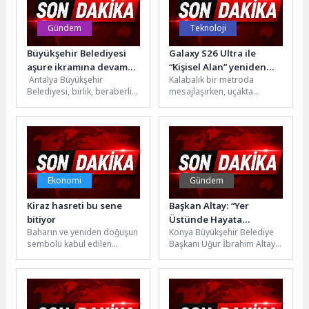
Gündem
Teknoloji
Büyükşehir Belediyesi
Galaxy S26 Ultra ile
aşure ikramına devam
“Kişisel Alan” yeniden
Antalya Büyükşehir
Kalabalık bir metroda
ediyor
tanımlanıyor
Belediyesi, birlik, beraberlik
mesajlaşırken, uçakta
ve paylaşma duygularının
hassas bir iş dokümanını
arttığı Muharrem ayında
incelerken ya da bir kafede
merkez ve ilçelerde
banka...
vatandaşlara...
Ekonomi
Gündem
Kiraz hasreti bu sene
Başkan Altay: “Yer
bitiyor
Üstünde Hayata
Baharın ve yeniden doğuşun
Konya Büyükşehir Belediye
Geçirdiğimiz Büyük
sembolü kabul edilen
Başkanı Uğur İbrahim Altay,
Eserler Gibi Yerin Altına
kirazda hasat coşkusu
düzenlediği basın
da Konya Modeli
yaşanıyor. Geçen sezon
toplantısıyla KOSKİ Genel
Belediyecilik Mührünü
yaşanan iklim...
Müdürlüğü tarafından 31...
Vuruyoruz”