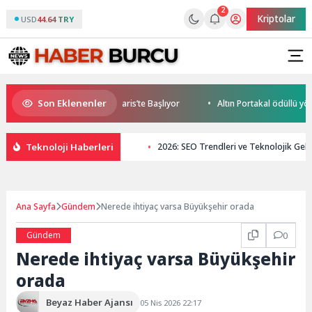
2
Kriptolar
USD
44.64 TRY
Son Eklenenler
ile World Cup Heyecanı Paris’te Başlıyor
Altın Portakal ödüllü yönet
Teknoloji Haberleri
2026: SEO Trendleri ve Teknolojik Geli
Ana Sayfa
Gündem
Nerede ihtiyaç varsa Büyükşehir orada
Gündem
0
Nerede ihtiyaç varsa Büyükşehir
orada
Beyaz Haber Ajansı
05 Nis 2026 22:17