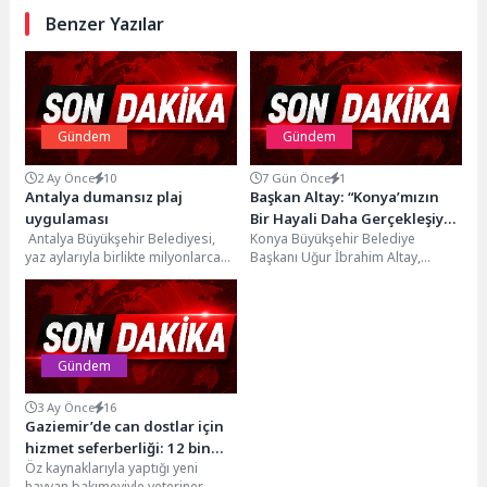
Benzer Yazılar
Gündem
Gündem
2 Ay Önce
10
7 Gün Önce
1
Antalya dumansız plaj
Başkan Altay: “Konya’mızın
uygulaması
Bir Hayali Daha Gerçekleşiyor.
Antalya Büyükşehir Belediyesi,
Konya Büyükşehir Belediye
Ağır Bakım’da Büyük Taşınma
yaz aylarıyla birlikte milyonlarca
Başkanı Uğur İbrahim Altay,
Başladı”
yerli ve yabancı misafiri
kamuoyunda “Ağır Bakım” olarak
ağırlamaya hazırladığı dünyaca
bilinen alanda yürütülen
ünlü...
dönüşüm...
Gündem
3 Ay Önce
16
Gaziemir’de can dostlar için
hizmet seferberliği: 12 bin
Öz kaynaklarıyla yaptığı yeni
140 can dosta veteriner
hayvan bakımeviyle veteriner