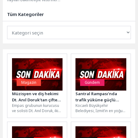
hizmeti
sağlık hizmetlerinin altyapısını
güçlendiren Gaziemir Belediyesi,
Tüm Kategoriler
2024 yılının...
Magazin
Gündem
Müzisyen ve diş hekimi
Santral Rampası’nda
Dt. Anıl Doruk’tan çifte
trafik yüküne güçlü
Empas grubunun kurucusu
Kocaeli Büyükşehir
müzik sürprizi
dokunuş
ve solisti Dt. Anıl Doruk, iki
Belediyesi, İzmit’in en yoğun
yeni şarkısını aynı anda
ve en yüksek eğimli ulaşım
müzikseverlerle
akslarından Gazanfer Bilge
buluşturuyor....
Bulvarı’nda...