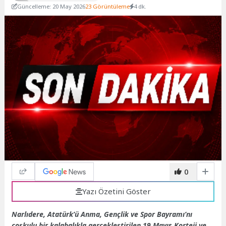
Güncelleme: 20 May 2026
23 Görüntüleme
4 dk.
0
Yazı Özetini Göster
Narlıdere, Atatürk’ü Anma, Gençlik ve Spor Bayramı’nı
coşkulu bir kalabalıkla gerçekleştirilen 19 Mayıs Korteji ve