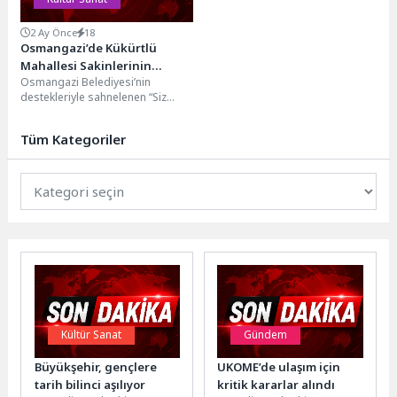
2 Ay Önce
18
Osmangazi’de Kükürtlü
Mahallesi Sakinlerinin
Osmangazi Belediyesi’nin
Tiyatro Oyunu Büyük Beğeni
destekleriyle sahnelenen “Siz
Topladı
Hangi Masaldan” adlı tiyatro
oyunu, farklı meslek gruplarından
Tüm Kategoriler
kadınları aynı...
Kültür Sanat
Gündem
Büyükşehir, gençlere
UKOME’de ulaşım için
tarih bilinci aşılıyor
kritik kararlar alındı