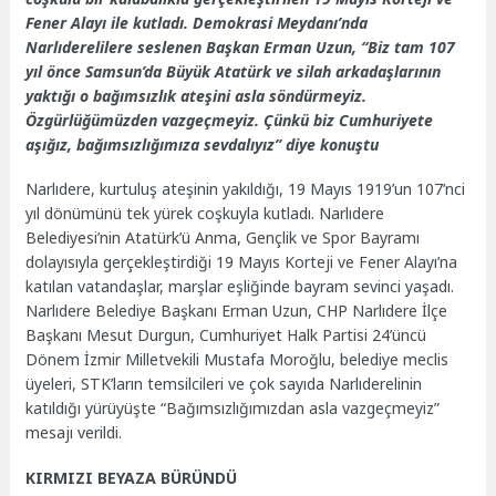
Fener Alayı ile kutladı. Demokrasi Meydanı’nda
Narlıderelilere seslenen Başkan Erman Uzun, “Biz tam 107
yıl önce Samsun’da Büyük Atatürk ve silah arkadaşlarının
yaktığı o bağımsızlık ateşini asla söndürmeyiz.
Özgürlüğümüzden vazgeçmeyiz. Çünkü biz Cumhuriyete
aşığız, bağımsızlığımıza sevdalıyız” diye konuştu
Narlıdere, kurtuluş ateşinin yakıldığı, 19 Mayıs 1919’un 107’nci
yıl dönümünü tek yürek coşkuyla kutladı. Narlıdere
Belediyesi’nin Atatürk’ü Anma, Gençlik ve Spor Bayramı
dolayısıyla gerçekleştirdiği 19 Mayıs Korteji ve Fener Alayı’na
katılan vatandaşlar, marşlar eşliğinde bayram sevinci yaşadı.
Narlıdere Belediye Başkanı Erman Uzun, CHP Narlıdere İlçe
Başkanı Mesut Durgun, Cumhuriyet Halk Partisi 24’üncü
Dönem İzmir Milletvekili Mustafa Moroğlu, belediye meclis
üyeleri, STK’ların temsilcileri ve çok sayıda Narlıderelinin
katıldığı yürüyüşte “Bağımsızlığımızdan asla vazgeçmeyiz”
mesajı verildi.
KIRMIZI BEYAZA BÜRÜNDÜ