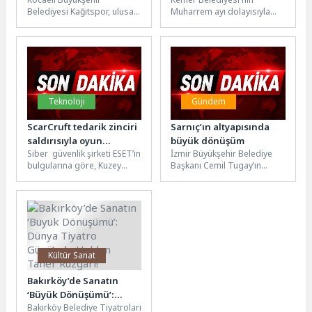
erdi
Belediyesi Kağıtspor, ulusal
Muharrem ayı dolayısıyla
ve uluslararası
düzenlediği aşure ikramı
organizasyonlarda elde
programı Ulupınar
ettiği derecelerle bir haftayı
Mahallesi’ne bağlı Çıralı’da
daha başarılarla...
sona erdi. Çıralı’da...
Teknoloji
Gündem
ScarCruft tedarik zinciri
Sarnıç’ın altyapısında
saldırısıyla oyun
büyük dönüşüm
Siber güvenlik şirketi ESET’in
İzmir Büyükşehir Belediye
platformunu ele geçirdi
bulgularına göre, Kuzey
Başkanı Cemil Tugay’ın
Kore bağlantılı APT grubu
temelini attığı Gaziemir
ScarCruft, tedarik zinciri
Sarnıç içme suyu şebeke ve
casusluk...
iletim...
Kültür Sanat
Bakırköy’de Sanatın
‘Büyük Dönüşümü’:
Bakırköy Belediye Tiyatroları
Dünya Tiyatro Günü’nde