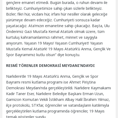
gençlere emanet etmedi. Bugün burada, o ruhun devamı ile
birlikteyiz. Cumhuriyetimize sahip çıkan sizlerle birlikteyiz.
Bizler; fikri hür, vicdanı hür, irfanı hür nesiller olarak geleceğe
yürümeye devam edeceğiz. Cumhuriyeti sonsuza kadar
yaşatacağız. Ata’mızın emanetine sahip çıkacağız. Başta, Ulu
Önderimiz Gazi Mustafa Kemal Atatürk olmak üzere, tüm
kurtuluş kahramanlarımızı rahmet, minnet ve saygıyla
anıyorum. Yaşasın 19 Mayıs! Yaşasın Cumhuriyet! Yaşasın
Mustafa Kemal Atatürk! 19 Mayıs Atatürk’ü Anma, Gençlik Ve
Spor Bayramımız kutlu olsun” diye konuştu.
RESMİ TÖRENLER DEMOKRASİ MEYDANI’NDAYDI
Narlıdere’de 19 Mayıs Atatürk’ü Anma, Gençlik ve Spor
Bayramı resmi kutlama programı ise Ahmet Piriştina
Demokrasi Meydanı’nda gerçekleştirildi. Narlıdere Kaymakamı
Kadir Taner Eser, Narlıdere Belediye Başkanı Erman Uzun,
Garnizon Komutan Vekili İstikham Albay Halil İbrahim Yılmaz,
ilçe protokolü, STK’lar, öğrenciler ve vatandaşların katılımıyla
gerçekleştirilen kutlama programında öğrenciler, 19 Mayıs
temalı gösteriler sundu.