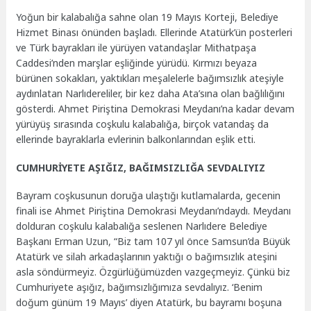
Yoğun bir kalabalığa sahne olan 19 Mayıs Korteji, Belediye
Hizmet Binası önünden başladı. Ellerinde Atatürk’ün posterleri
ve Türk bayrakları ile yürüyen vatandaşlar Mithatpaşa
Caddesi’nden marşlar eşliğinde yürüdü. Kırmızı beyaza
bürünen sokakları, yaktıkları meşalelerle bağımsızlık ateşiyle
aydınlatan Narlıdereliler, bir kez daha Ata’sına olan bağlılığını
gösterdi. Ahmet Piriştina Demokrasi Meydanı’na kadar devam
yürüyüş sırasında coşkulu kalabalığa, birçok vatandaş da
ellerinde bayraklarla evlerinin balkonlarından eşlik etti.
CUMHURİYETE AŞIĞIZ, BAĞIMSIZLIĞA SEVDALIYIZ
Bayram coşkusunun doruğa ulaştığı kutlamalarda, gecenin
finali ise Ahmet Piriştina Demokrasi Meydanı’ndaydı. Meydanı
dolduran coşkulu kalabalığa seslenen Narlıdere Belediye
Başkanı Erman Uzun, “Biz tam 107 yıl önce Samsun’da Büyük
Atatürk ve silah arkadaşlarının yaktığı o bağımsızlık ateşini
asla söndürmeyiz. Özgürlüğümüzden vazgeçmeyiz. Çünkü biz
Cumhuriyete aşığız, bağımsızlığımıza sevdalıyız. ‘Benim
doğum günüm 19 Mayıs’ diyen Atatürk, bu bayramı boşuna