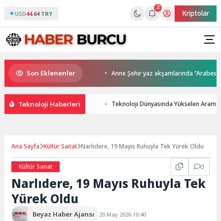
2
Kriptolar
USD
44.64 TRY
Son Eklenenler
kupalar sahiplerini buldu
Anne Şehir yaz akşamlarında “Arabesk” rüzg
Teknoloji Haberleri
Teknoloji Dünyasında Yükselen Arama
Ana Sayfa
Kültür Sanat
Narlıdere, 19 Mayıs Ruhuyla Tek Yürek Oldu
Kültür Sanat
0
Narlıdere, 19 Mayıs Ruhuyla Tek
Yürek Oldu
Beyaz Haber Ajansı
20 May 2026 10:40