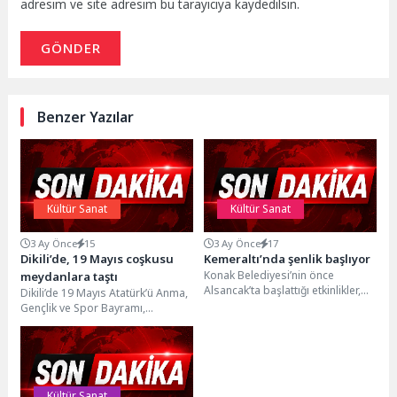
adresim ve site adresim bu tarayıcıya kaydedilsin.
GÖNDER
Benzer Yazılar
Kültür Sanat
Kültür Sanat
3 Ay Önce
15
3 Ay Önce
17
Dikili’de, 19 Mayıs coşkusu
Kemeraltı’nda şenlik başlıyor
Konak Belediyesi’nin önce
meydanlara taştı
Alsancak’ta başlattığı etkinlikler,
Dikili’de 19 Mayıs Atatürk’ü Anma,
vatandaştan ve esnaftan gelen
Gençlik ve Spor Bayramı,
olumlu tepkiler üzerine
vatandaşların yoğun katılımı ve
Kemeraltı’na da...
coşkusuyla kutlandı....
Kültür Sanat