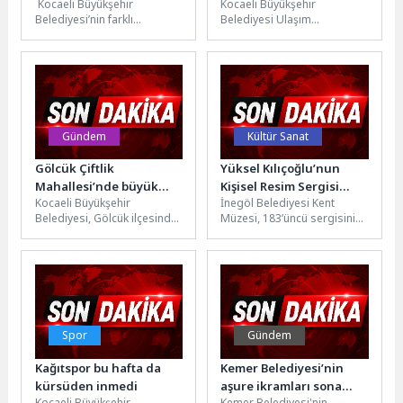
Kocaeli Büyükşehir
Kocaeli Büyükşehir
Belediyesi’nin farklı
Belediyesi Ulaşım
temalarda düzenlediği “Milli
Koordinasyon Merkezi
İrade Sohbetleri”, gençleri
(UKOME) toplantısında;
tarih ve kültürle
trafik güvenliği, çekici-
buluşturmaya devam...
kurtarıcı hizmetleri ve toplu
taşımaya...
Gündem
Kültür Sanat
Gölcük Çiftlik
Yüksel Kılıçoğlu’nun
Mahallesi’nde büyük
Kişisel Resim Sergisi
Kocaeli Büyükşehir
İnegöl Belediyesi Kent
dönüşüm
İnegöl Kent Müzesi’nde
Belediyesi, Gölcük ilçesinde
Müzesi, 183’üncü sergisini
Açıldı
yürüttüğü kapsamlı yenileme
sanatseverlerle buluşturdu.
çalışmalarında önemli bir
Yüksel Kılıçoğlu’nun 97
aşamayı geride bıraktı.
eserinin yer aldığı yağlı...
Çiftlik...
Spor
Gündem
Kağıtspor bu hafta da
Kemer Belediyesi’nin
kürsüden inmedi
aşure ikramları sona
Kocaeli Büyükşehir
Kemer Belediyesi'nin