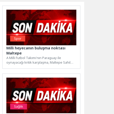
Spor
Milli heyecanın buluşma noktası
Maltepe
A Milli Futbol Takımı'nın Paraguay ile
oynayacağı kritik karşılaşma, Maltepe Sahil
Etkinlik Alanı'nda kurulacak dev...
Sağlık