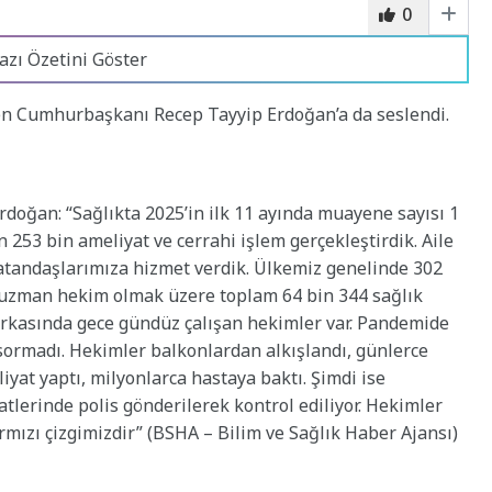
0
azı Özetini Göster
en Cumhurbaşkanı Recep Tayyip Erdoğan’a da seslendi.
oğan: “Sağlıkta 2025’in ilk 11 ayında muayene sayısı 1
n 253 bin ameliyat ve cerrahi işlem gerçekleştirdik. Aile
atandaşlarımıza hizmet verdik. Ülkemiz genelinde 302
8’i uzman hekim olmak üzere toplam 64 bin 344 sağlık
 arkasında gece gündüz çalışan hekimler var. Pandemide
sormadı. Hekimler balkonlardan alkışlandı, günlerce
iyat yaptı, milyonlarca hastaya baktı. Şimdi ise
tlerinde polis gönderilerek kontrol ediliyor. Hekimler
rmızı çizgimizdir” (BSHA – Bilim ve Sağlık Haber Ajansı)