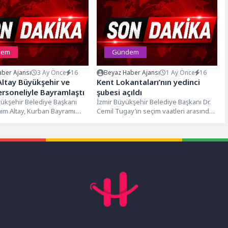
dem
Gündem
ber Ajansı
3 Ay Önce
16
Beyaz Haber Ajansı
1 Ay Önce
16
ltay Büyükşehir ve
Kent Lokantaları’nın yedinci
rsoneliyle Bayramlaştı
şubesi açıldı
ükşehir Belediye Başkanı
İzmir Büyükşehir Belediye Başkanı Dr.
im Altay, Kurban Bayramı
Cemil Tugay’ın seçim vaatleri arasında
e Konya Büyükşehir
yer alan ve göreve gelir...
 ve KOSKİ...