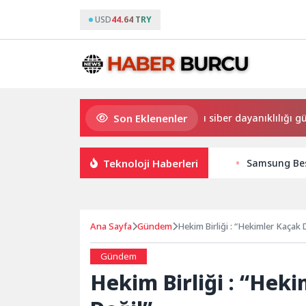
USD
44.64 TRY
Son Eklenenler
spersky: Doğru BT alışkanlıkları siber dayanıklılığı güçlendiriyor
Teknoloji Haberleri
Samsung Bes
Ana Sayfa
Gündem
Hekim Birliği : “Hekimler Kaçak 
Gündem
Hekim Birliği : “Heki