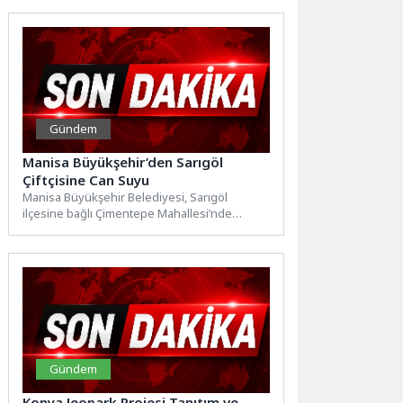
Ahmet...
Gündem
Manisa Büyükşehir’den Sarıgöl
Çiftçisine Can Suyu
Manisa Büyükşehir Belediyesi, Sarıgöl
ilçesine bağlı Çimentepe Mahallesi’nde
tarımsal sulamada yaşanan su sorununa
çözüm olmak...
Gündem
Konya Jeopark Projesi Tanıtım ve