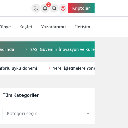
2
Kriptolar
Künye
Keşfet
Yazarlarımız
İletişim
SAS, Güvenilir İnovasyon ve Küresel Etkiyle Dolu 50 Yılı Geride 
nforlu uyku dönemi
Yerel İşletmelere Yönelik Modern SEO St
Tüm Kategoriler