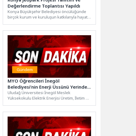
Değerlendirme Toplantısı Yapıldı
Konya Büyükşehir Belediyesi öncülüğünde
birçok kurum ve kuruluşun katkılarıyla hayata
geçirilecek Konya Jeopark Projesi
kapsamında...
Gündem
MYO Öğrencileri İnegöl
Belediyesi’nin Enerji Üssünü Yerinde
İnceledi
Uludağ Üniversitesi İnegöl Meslek
Yüksekokulu Elektrik Enerjisi Üretim, İletim ve
Dağıtım Bölümü öğrencileri, İnegöl
Belediyesi...