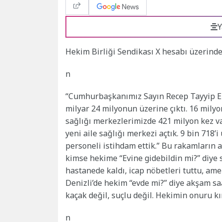
Y
Hekim Birliği Sendikası X hesabı üzerind
n
“Cumhurbaşkanımız Sayın Recep Tayyip Erd
milyar 24 milyonun üzerine çıktı. 16 milyo
sağlığı merkezlerimizde 421 milyon kez v
yeni aile sağlığı merkezi açtık. 9 bin 71
personeli istihdam ettik.” Bu rakamların
kimse hekime “Evine gidebildin mi?” diye 
hastanede kaldı, icap nöbetleri tuttu, amel
Denizli’de hekim “evde mi?” diye akşam saa
kaçak değil, suçlu değil. Hekimin onuru kı
n