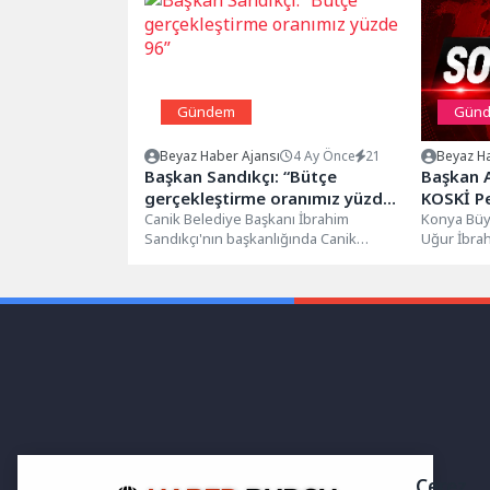
Gündem
Gün
Beyaz Haber Ajansı
4 Ay Önce
21
Beyaz Ha
Başkan Sandıkçı: “Bütçe
Başkan A
gerçekleştirme oranımız yüzde
KOSKİ Pe
96”
Canik Belediye Başkanı İbrahim
Konya Büy
Sandıkçı'nın başkanlığında Canik
Uğur İbrah
Belediye Meclisi Nisan Ayı Açılış
vesilesiyl
Toplantısı gerçekleşti. Canik Belediye...
Belediyesi
Çerez