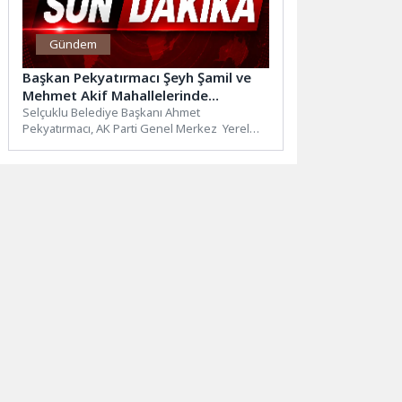
Gündem
Başkan Pekyatırmacı Şeyh Şamil ve
Mehmet Akif Mahallelerinde
Vatandaşların Sorularını Cevapladı
Selçuklu Belediye Başkanı Ahmet
Pekyatırmacı, AK Parti Genel Merkez Yerel
Yönetimler Başkanlığı tarafından hayata
geçirilen...