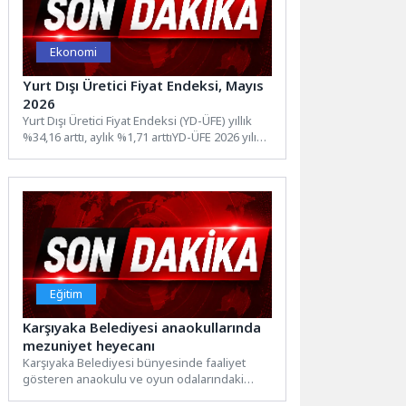
Ekonomi
Yurt Dışı Üretici Fiyat Endeksi, Mayıs
2026
Yurt Dışı Üretici Fiyat Endeksi (YD-ÜFE) yıllık
%34,16 arttı, aylık %1,71 arttıYD-ÜFE 2026 yılı
Mayıs...
Eğitim
Karşıyaka Belediyesi anaokullarında
mezuniyet heyecanı
Karşıyaka Belediyesi bünyesinde faaliyet
gösteren anaokulu ve oyun odalarındaki
öğrenciler için mezuniyet töreni düzenlendi.