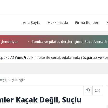
Ana Sayfa
Hakkımızda
Firma Rehberi
Zumba ve pilates dersleri şimdi Buca Arena Stadı’nda
poke AI WindFree Klimalar ile çocuk odalarında rüzgarsız ve ko
Değil, Suçlu Değil”
0
mler Kaçak Değil, Suçlu