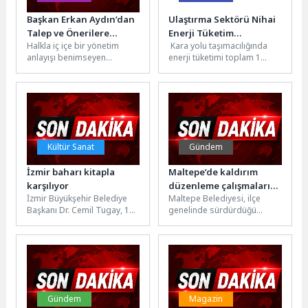
Başkan Erkan Aydın’dan
Ulaştırma Sektörü Nihai
Talep ve Önerilere
Enerji Tüketim
Halkla iç içe bir yönetim
Kara yolu taşımacılığında
Yerinde Çözüm
İstatistikleri, 2024
anlayışı benimseyen
enerji tüketimi toplam 1
Osmangazi Belediye
milyon 103 bin 279 terajul
Başkanı Erkan Aydın,
oldu Ulaştırma Sektörü
Alacahırka Mahallesi’nde
Nihai...
düzenlenen...
Kültür Sanat
Gündem
İzmir baharı kitapla
Maltepe’de kaldırım
karşılıyor
düzenleme çalışmaları
İzmir Büyükşehir Belediye
Maltepe Belediyesi, ilçe
sürüyor
Başkanı Dr. Cemil Tugay, 17-
genelinde sürdürdüğü
26 Nisan tarihlerinde 10.00
kaldırım yenileme
ile 20.00 saatleri arasında...
çalışmalarına Altayçeşme
Mahallesi'nde devam ediyor.
Kentli Sokak'ta yürütülen...
Gündem
Magazin