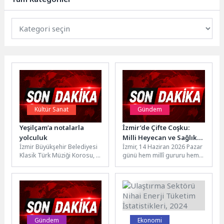
Kültür Sanat
Gündem
Yeşilçam’a notalarla
İzmir’de Çifte Coşku:
yolculuk
Milli Heyecan ve Sağlıklı
İzmir Büyükşehir Belediyesi
İzmir, 14 Haziran 2026 Pazar
Yaşam Buluşması
Klasik Türk Müziği Korosu,
günü hem millî gururu hem
18 Haziran’da Türk
de sağlıklı yaşam bilincini
sinemasının unutulmaz film
bir...
müziklerini Aşık...
Gündem
Ekonomi