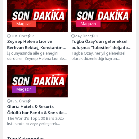
Magazin
Magazin
3 Hf. Önce
12
2 Ay Önce
18
Zeynep Helena Lior ve
Tuğba Özay’dan geleneksel
Berlivan Bektaş, Konstantinos
buluşma: ‘Tubistler’ doğada
İş dünyasında aile geleneğini
Tuğba Özay, her yıl geleneksel
Argiros Konserinde
bir araya geldi
sürdüren Zeynep Helena Lior ile
olarak düzenlediği hayran
Objektiflere Yansıdı
televizyon sektörünün başarılı
buluşmasını bu yıl da görkemli bir
isimlerinden Berlivan Bektaş,...
organizasyonla...
Magazin
18 S. Önce
1
Gloria Hotels & Resorts,
Ödüllü bar Panda & Sons ile
The World's Top 500 Bars 2025
unutulmaz bir Miksoloji
listesinde zirveye yerleşerek
Gecesine İmza Attı
dünyanın bir numaralı barı seçilen
Edinburgh...
Tüm Kategoriler