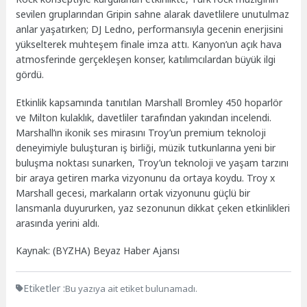
sevilen gruplarından Gripin sahne alarak davetlilere unutulmaz
anlar yaşatırken; DJ Ledno, performansıyla gecenin enerjisini
yükselterek muhteşem finale imza attı. Kanyon’un açık hava
atmosferinde gerçekleşen konser, katılımcılardan büyük ilgi
gördü.
Etkinlik kapsamında tanıtılan Marshall Bromley 450 hoparlör
ve Milton kulaklık, davetliler tarafından yakından incelendi.
Marshall’ın ikonik ses mirasını Troy’un premium teknoloji
deneyimiyle buluşturan iş birliği, müzik tutkunlarına yeni bir
buluşma noktası sunarken, Troy’un teknoloji ve yaşam tarzını
bir araya getiren marka vizyonunu da ortaya koydu. Troy x
Marshall gecesi, markaların ortak vizyonunu güçlü bir
lansmanla duyururken, yaz sezonunun dikkat çeken etkinlikleri
arasında yerini aldı.
Kaynak: (BYZHA) Beyaz Haber Ajansı
Etiketler :
Bu yazıya ait etiket bulunamadı.