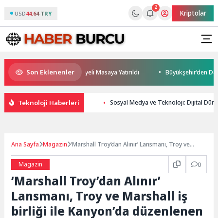
2
Kriptolar
USD
44.64 TRY
Son Eklenenler
leceği ve Yatırım Potansiyeli Masaya Yatırıldı
Büyükşehir’den Darıca’y
Teknoloji Haberleri
Sosyal Medya ve Teknoloji: Dijital Dü
Ana Sayfa
Magazin
‘Marshall Troy’dan Alınır’ Lansmanı, Troy ve
Marshall iş birliği ile Kanyon’da düzenlenen özel
davetle tanıtıldı
Magazin
0
‘Marshall Troy’dan Alınır’
Lansmanı, Troy ve Marshall iş
birliği ile Kanyon’da düzenlenen