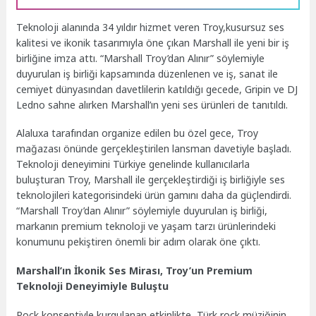
Teknoloji alanında 34 yıldır hizmet veren Troy,kusursuz ses
kalitesi ve ikonik tasarımıyla öne çıkan Marshall ile yeni bir iş
birliğine imza attı. “Marshall Troy’dan Alınır” söylemiyle
duyurulan iş birliği kapsamında düzenlenen ve iş, sanat ile
cemiyet dünyasından davetlilerin katıldığı gecede, Gripin ve DJ
Ledno sahne alırken Marshall’ın yeni ses ürünleri de tanıtıldı.
Alaluxa tarafından organize edilen bu özel gece, Troy
mağazası önünde gerçekleştirilen lansman davetiyle başladı.
Teknoloji deneyimini Türkiye genelinde kullanıcılarla
buluşturan Troy, Marshall ile gerçekleştirdiği iş birliğiyle ses
teknolojileri kategorisindeki ürün gamını daha da güçlendirdi.
“Marshall Troy’dan Alınır” söylemiyle duyurulan iş birliği,
markanın premium teknoloji ve yaşam tarzı ürünlerindeki
konumunu pekiştiren önemli bir adım olarak öne çıktı.
Marshall’ın İkonik Ses Mirası, Troy’un Premium
Teknoloji Deneyimiyle Buluştu
Rock konseptiyle kurgulanan etkinlikte, Türk rock müziğinin