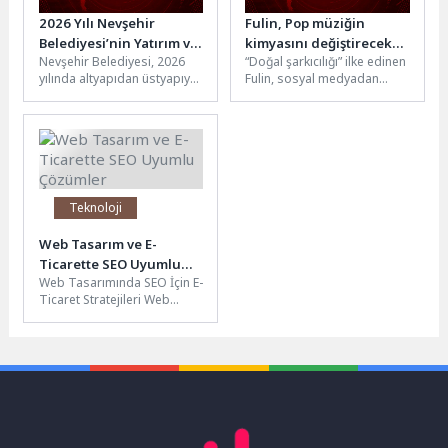
2026 Yılı Nevşehir
Fulin, Pop müziğin
Belediyesi’nin Yatırım ve
kimyasını değiştirecek
Nevşehir Belediyesi, 2026
“Doğal şarkıcılığı” ilke edinen
Hizmet Yılı Olacak
şarkı arayışında
yılında altyapıdan üstyapıya,
Fulin, sosyal medyadan
sosyal hizmetlerden, kültür-
kendisine yağan “yapay
sanat faaliyetlerine kadar
zeka” temelli bestelerin
kente değer katan proje...
yüzüne bile...
Teknoloji
Web Tasarım ve E-
Ticarette SEO Uyumlu
Web Tasarımında SEO İçin E-
Çözümler
Ticaret Stratejileri Web
tasarımı, bir e-ticaret
sitesinin başarısında önemli
bir rol...