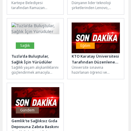
Kartepe Belediyesi
Dünyanın lider teknoloji
Güzelleşti
sahaya taşıyor
tarafından Ramazan
şirketlerinden Lenovo,
Bayramı’nın son iki gününde
küresel futbol
Kartepe Kent Çarşısı’nda
ekosistemindeki rolünü
düzenlenen çocuk şenliği,
güçlendirecek önemli bir iş
yoğun...
birliğine imza...
Sağlık
Eğitim
Tuzla’da Buluştular,
KTO Karatay Üniversitesi
Sağlık İçin Yürüdüler
Tarafından Düzenlenen
Sağlıklı yaşam alışkanlıklarını
Üniversite sınavına
YKS Kamp Programına
güçlendirmek amacıyla
hazırlanan öğrenci ve
Sayılı Günler Kaldı
gerçekleştirilen etkinlikte,
mezunları desteklemek
uzmanlar eşliğinde sabah
amacıyla Konya Ticaret
egzersizi yapıldı.
Odası (KTO) Karatay
Kişiselleştirilmiş ve
Üniversitesi tarafından...
Fonksiyonel...
Gündem
Gemlik’te Sağlıksız Gıda
Deposuna Zabıta Baskını