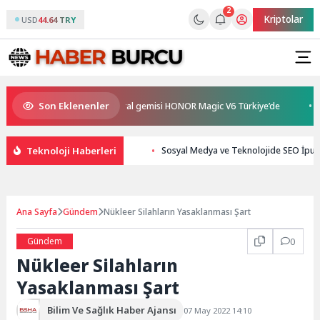
2
Kriptolar
USD
44.64 TRY
Son Eklenenler
 en güçlü katlanabilir amiral gemisi HONOR Magic V6 Türkiye’de
Beyin
Teknoloji Haberleri
Sosyal Medya ve Teknolojide SEO İpuçl
Ana Sayfa
Gündem
Nükleer Silahların Yasaklanması Şart
Gündem
0
Nükleer Silahların
Yasaklanması Şart
Bilim Ve Sağlık Haber Ajansı
07 May 2022 14:10