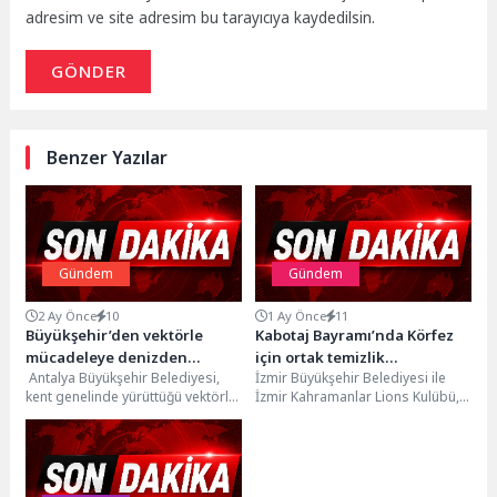
adresim ve site adresim bu tarayıcıya kaydedilsin.
GÖNDER
Benzer Yazılar
Gündem
Gündem
2 Ay Önce
10
1 Ay Önce
11
Büyükşehir’den vektörle
Kabotaj Bayramı’nda Körfez
mücadeleye denizden
için ortak temizlik
Antalya Büyükşehir Belediyesi,
İzmir Büyükşehir Belediyesi ile
müdahale
seferberliği
kent genelinde yürüttüğü vektörle
İzmir Kahramanlar Lions Kulübü, 1
mücadele çalışmalarını sahil
Temmuz Denizcilik ve Kabotaj
bandında da sürdürüyor. Yaklaşık
Bayramı kapsamında...
640...