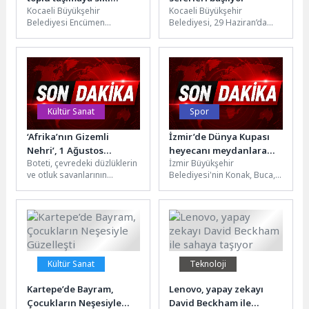
Kocaeli Büyükşehir
Kocaeli Büyükşehir
denetim
Belediyesi Encümen
Belediyesi, 29 Haziran’da
toplantısında 150 gündem
başlayacak yaz tarifesi
maddesi karara bağlandı.
kapsamında İzmit
Toplantıda 5 kiralama
Körfezi’nde 6 hatta günlük
ihalesi gerçekleştirilirken,...
toplam...
Kültür Sanat
Spor
‘Afrika’nın Gizemli
İzmir’de Dünya Kupası
Nehri’, 1 Ağustos
heyecanı meydanlara
Boteti, çevredeki düzlüklerin
İzmir Büyükşehir
Cumartesi Saat 20.00’de
taştı
ve otluk savanlarının
Belediyesi'nin Konak, Buca,
National Geographic
sakinleri için bir yaşam
Karşıyaka ve Bornova'da
WILD Ekranlarında
nehridir. Burada yaşayan
kurduğu dev ekranlarda bir
İzleyicilerle Buluşuyor!
fillerin, aslanların,...
araya gelen yurttaşlar,...
Kültür Sanat
Teknoloji
Kartepe’de Bayram,
Lenovo, yapay zekayı
Çocukların Neşesiyle
David Beckham ile