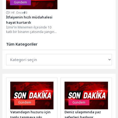
Gündem
1 Hf. Önce
3
İtfaiyenin hızlı müdahalesi
hayat kurtardı
İzmir’in Menemen ilçesinde 10
katlı bir binanın çatısında yangın
çıktı. İzmir Büyükşehir Belediyesi
İtfaiye Dairesi...
Tüm Kategoriler
Gündem
Gündem
Vatandaşın huzuru için
Deniz ulaşımında yaz
toplu taşımaya sıkı
seferleri başlıyor