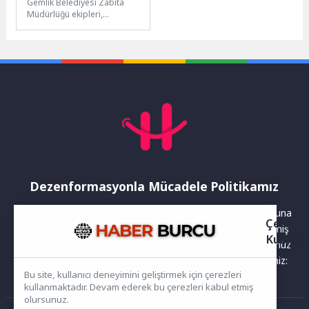
Gemlik Belediyesi Zabıta
Müdürlüğü ekipleri,
Orhangazi Caddesi üzerinde
gelen bir ihbarı
değerlendirerek halk
sağlığını tehdit...
Dezenformasyonla Mücadele Politikamız
Yayınlanan haberler doğruluk ilkesi gözetilerek hazırlanır. Buna
Çerez
rağmen bazı içeriklerde eksik, hatalı veya güncelliğini yitirmiş
Kullanı
bilgiler bulunabilir.Yanlış veya yanıltıcı olduğunu düşündüğünüz
haberleri aşağıdaki iletişim kanallarından bize bildirebilirsiniz:
Bu site, kullanıcı deneyimini geliştirmek için çerezleri
kullanmaktadır. Devam ederek bu çerezleri kabul etmiş
olursunuz.