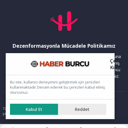
Dezenformasyonla Mücadele Politikamız
Yayınlanan haberler doğruluk ilkesi gözetilerek hazırlanır. Buna
Çerez
rağmen bazı içeriklerde eksik, hatalı veya güncelliğini yitirmiş
Kullanı
bilgiler bulunabilir.Yanlış veya yanıltıcı olduğunu düşündüğünüz
haberleri aşağıdaki iletişim kanallarından bize bildirebilirsiniz:
Bu site, kullanıcı deneyimini geliştirmek için çerezleri
kullanmaktadır. Devam ederek bu çerezleri kabul etmiş
olursunuz.
Ana Sayfa
Kabul Et
Reddet
Tüm hakları saklıdır. Sitede yer alan içerikler izinsiz kopyalanamaz,
yayımlanamaz ve kullanılamaz.