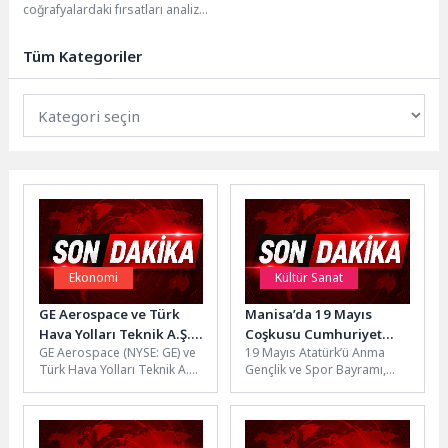
coğrafyalardaki fırsatları analiz
Stratejik Pazarıyla
ederek yatırımcıya uçtan uca
Buluşturdu
çözümler sunan...
Tüm Kategoriler
Ekonomi
Kültür Sanat
GE Aerospace ve Türk
Manisa’da 19 Mayıs
Hava Yolları Teknik A.Ş.,
Coşkusu Cumhuriyet
GE Aerospace (NYSE: GE) ve
19 Mayıs Atatürk’ü Anma
Türkiye’deki Elekronik
Meydanı’na Taştı
Türk Hava Yolları Teknik A.Ş.
Gençlik ve Spor Bayramı,
MRO Kapasitesini
bugün, Veri Bağlantısı
Manisa’da büyük bir
Genişletmek Üzere
Kontrol ve...
coşkuyla kutlandı. Manisa
Anlaşma İmzaladı
Büyükşehir...