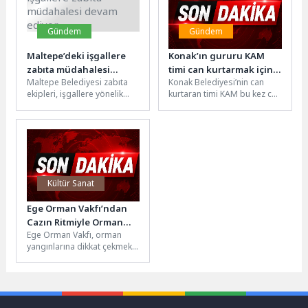
Gündem
Gündem
Maltepe’deki işgallere
Konak’ın gururu KAM
zabıta müdahalesi
timi can kurtarmak için
Maltepe Belediyesi zabıta
Konak Belediyesi’nin can
devam ediyor
demir aldı
ekipleri, işgallere yönelik
kurtaran timi KAM bu kez can
sürdürdüğü çalışmalarına
dostlar için seferber oldu.
hız kesmeden devam ediyor.
Suda Hayvan...
Yaptığı çalışmalarla ilçedeki...
Kültür Sanat
Ege Orman Vakfı’ndan
Cazın Ritmiyle Orman
Ege Orman Vakfı, orman
Yangınlarına Karşı
yangınlarına dikkat çekmek
Farkındalık Çağrısı
ve toplumsal farkındalık
oluşturmak amacıyla cazın
ritmini doğa...