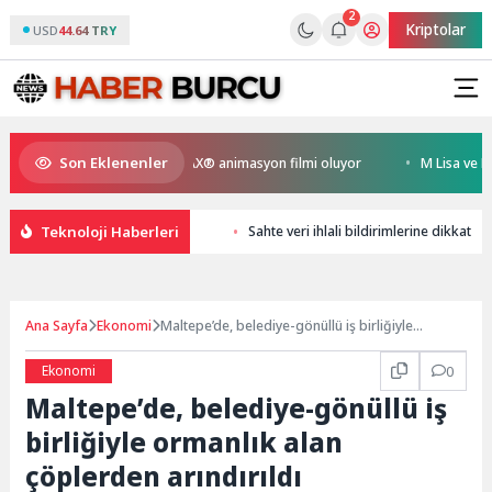
2
Kriptolar
USD
44.64 TRY
Son Eklenenler
yen Kral Türkiye’nin ilk IMAX® animasyon filmi oluyor
M Lisa ve Dolu K
Teknoloji Haberleri
Sahte veri ihlali bildirimlerine dikkat
Ana Sayfa
Ekonomi
Maltepe’de, belediye-gönüllü iş birliğiyle
ormanlık alan çöplerden arındırıldı
Ekonomi
0
Maltepe’de, belediye-gönüllü iş
birliğiyle ormanlık alan
çöplerden arındırıldı