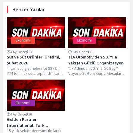
Benzer Yazılar
Ekonomi
Ekonomi
4 Ay Önce
23
3 Ay Önce
16
Süt ve Süt Ürünleri Üretimi,
TİA Otomotiv’den 50. Yıla
Şubat 2026
Yakışan Güçlü Organizasyon
Ticari süt işletmelerince 887 bin
“İlk Adımdan 50. Yıla, 50 Bayi”
774 ton inek sütü toplandıTicari
Vizyonu Sektöre Güçlü Mesajlar
süt işletmeleri tarafından
VerdiTürkiye otomotiv servis ve
toplanan inek...
mobil...
Ekonomi
4 Ay Önce
20
Golden Partner
International, Türk
15 yıllık sektör deneyimi ile farklı
Yatırımcıları Avrupa’nın İki