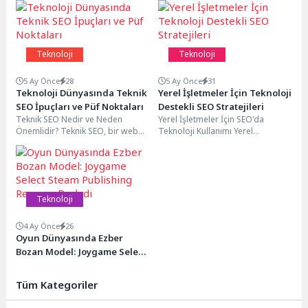
Teknoloji
Teknoloji
5 Ay Önce
28
5 Ay Önce
31
Teknoloji Dünyasında Teknik
Yerel İşletmeler İçin Teknoloji
SEO İpuçları ve Püf Noktaları
Destekli SEO Stratejileri
Teknik SEO Nedir ve Neden
Yerel İşletmeler İçin SEO'da
Önemlidir? Teknik SEO, bir web
Teknoloji Kullanımı Yerel
sitesinin altyapısı ve teknik
işletmeler için SEO çalışmaları,
özelliklerinin...
teknolojinin sunduğu
olanaklardan en...
Teknoloji
4 Ay Önce
26
Oyun Dünyasında Ezber
Bozan Model: Joygame Select
Steam Publishing Resmen
Başladı
Tüm Kategoriler