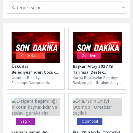
Kültür Sanat
Gündem
Üsküdar
Başkan Altay 2027 Yılı
Belediyesi’nden Çocuk
Tarımsal Destek
Üsküdar Belediyesi
Konya Büyükşehir Belediye
ve Gençlere Yaz
Başvurularının 1
Psikolojik Danışmanlık
Başkanı Uğur İbrahim Altay,
Atölyeleri
Temmuz’da
Merkezi, yaz döneminde
31 ilçede her sene yaptıkları
Başlayacağını Duyurdu
çocuklar ve gençlere yönelik
tarımsal destek
iki farklı atölye programını...
başvurularını...
Sağlık
Otomobil
E-sigara bağımlılığı
Kia, ‘Yılın En İyi Otomobil