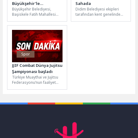
Büyükşehir’le
Sahada
Büyükşehir Belediyesi,
Didim Belediyesi ekipleri
şekilleniyor
Başiskele Fatih Mahallesi
tarafından kent genelinde
Hoca Ahmet Yesevi
bakım, temizlik ve
Caddesi’nin ikinci etap yol
düzenleme çalışmaları
yapım çalışmalarını son...
aralıksız şekilde
sürdürülüyor.Gerçekleştirilen
çalışmalar...
Spor
JJIF Combat Dünya Jujitsu
Şampiyonası başladı
Türkiye Muaythai ve Jujitsu
Federasyonu’nun faaliyet
programında yer alan JJIF
Combat Dünya Jujitsu
Şampiyonası Kemer’de...