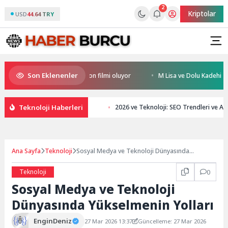
2
Kriptolar
USD
44.64 TRY
Son Eklenenler
nin ilk IMAX® animasyon filmi oluyor
M Lisa ve Dolu Kadehi Ters Tut’tan
Teknoloji Haberleri
2026 ve Teknoloji: SEO Trendleri ve 
Ana Sayfa
Teknoloji
Sosyal Medya ve Teknoloji Dünyasında
Yükselmenin Yolları
Teknoloji
0
Sosyal Medya ve Teknoloji
Dünyasında Yükselmenin Yolları
EnginDeniz
27 Mar 2026 13:37
Güncelleme: 27 Mar 2026