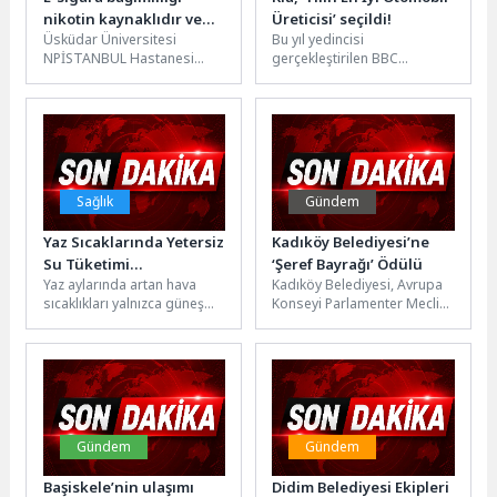
nikotin kaynaklıdır ve
Üreticisi’ seçildi!
Üsküdar Üniversitesi
Bu yıl yedincisi
tedavi gerektirir!
NPİSTANBUL Hastanesi
gerçekleştirilen BBC
Psikiyatri Uzmanı Dr. Öğr.
TopGear.com EV Ödülleri, en
Üyesi Alptekin Çetin, e-
başarılı elektrikli araçları ve
sigara bağımlılığı, nikotin
sektörde dönüşüme...
bağımlılığı ve...
Sağlık
Gündem
Yaz Sıcaklarında Yetersiz
Kadıköy Belediyesi’ne
Su Tüketimi
‘Şeref Bayrağı’ Ödülü
Yaz aylarında artan hava
Kadıköy Belediyesi, Avrupa
Böbreklerinizi
sıcaklıkları yalnızca güneş
Konseyi Parlamenter Meclisi
Yıpratmasın
çarpması riskini değil,
tarafından verilen ‘Şeref
böbrek sağlığını da olumsuz
Bayrağı’ ödülüne layık
etkileyebiliyor....
görüldü. Ödül töreninde...
Gündem
Gündem
Başiskele’nin ulaşımı
Didim Belediyesi Ekipleri