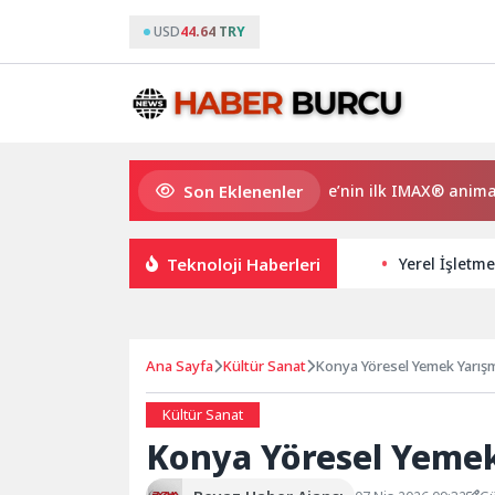
USD
44.64 TRY
Son Eklenenler
Gupi ve Gülmeyen Kral Türkiye’nin ilk IMAX® animasyon fi
Teknoloji Haberleri
Yerel İşletme
Ana Sayfa
Kültür Sanat
Konya Yöresel Yemek Yarışm
Kültür Sanat
Konya Yöresel Yemek