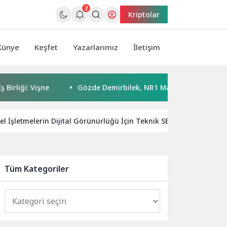
2
Kriptolar
Künye
Keşfet
Yazarlarımız
İletişim
i: Vişne
Gözde Demirbilek, NR1 Magazin’de: ‘Son assolist 
el İşletmelerin Dijital Görünürlüğü İçin Teknik SEO Stratejileri
Tüm Kategoriler