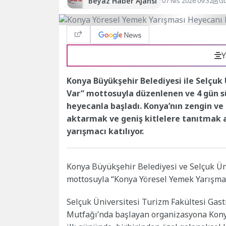
Beyaz Haber Ajansı
07 Nis 2026 09:32
Gü
Y
Konya Büyükşehir Belediyesi ile Selçuk 
Var” mottosuyla düzenlenen ve 4 gün s
heyecanla başladı. Konya’nın zengin v
aktarmak ve geniş kitlelere tanıtmak 
yarışmacı katılıyor.
Konya Büyükşehir Belediyesi ve Selçuk Üni
mottosuyla “Konya Yöresel Yemek Yarışmas
Selçuk Üniversitesi Turizm Fakültesi Ga
Mutfağı’nda başlayan organizasyona Konya’