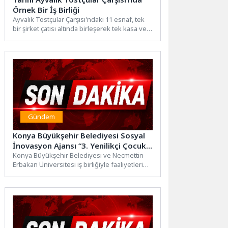
Örnek Bir İş Birliği
Ayvalık Tostçular Çarşısı'ndaki 11 esnaf, tek
bir şirket çatısı altında birleşerek tek kasa ve
standart...
Gündem
Konya Büyükşehir Belediyesi Sosyal
İnovasyon Ajansı “3. Yenilikçi Çocuk
Yayıncılığı Paneli” Gerçekleştirdi
Konya Büyükşehir Belediyesi ve Necmettin
Erbakan Üniversitesi iş birliğiyle faaliyetlerini
yürüten Sosyal İnovasyon Ajansı ve...