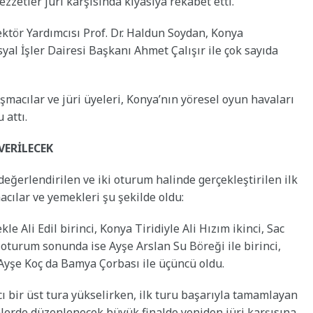
zzetler jüri karşısında kıyasıya rekabet etti.
ektör Yardımcısı Prof. Dr. Haldun Soydan, Konya
yal İşler Dairesi Başkanı Ahmet Çalışır ile çok sayıda
macılar ve jüri üyeleri, Konya’nın yöresel oyun havaları
 attı.
VERİLECEK
değerlendirilen ve iki oturum halinde gerçekleştirilen ilk
cılar ve yemekleri şu şekilde oldu:
e Ali Edil birinci, Konya Tiridiyle Ali Hızım ikinci, Sac
i oturum sonunda ise Ayşe Arslan Su Böreği ile birinci,
, Ayşe Koç da Bamya Çorbası ile üçüncü oldu.
 bir üst tura yükselirken, ilk turu başarıyla tamamlayan
günlerde düzenlenecek büyük finalde yeniden jüri karşısına