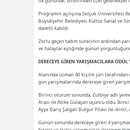
ilk gününde, birbirinden özel geleneksel le
Programın açılışına Selçuk Üniversitesi R
Büyükşehir Belediyesi Kültür, Sanat ve Sos
davetli katıldı.
Zorlu geçen tadım sürecinin ardından yarış
ve halaylar eşliğinde günün yorgunluğunu
DERECEYE GİREN YARIŞMACILARA ÖDÜL 
Alanında uzman 40 kişilik jüri tarafından 
gün yarışmalarında dereceye giren yarışma
Birinci oturum sonunda; Zülbiye adlı yemekl
Arası ile Atike Gülaçan üçüncü oldu. İkinc
Ayşe Barış Şalgalı Bulgur Pilavı ile ikinci
Günün sonunda dereceye giren 4 yarışmacı
birinci ve ikinci yarışmacılar, ilerleyen 