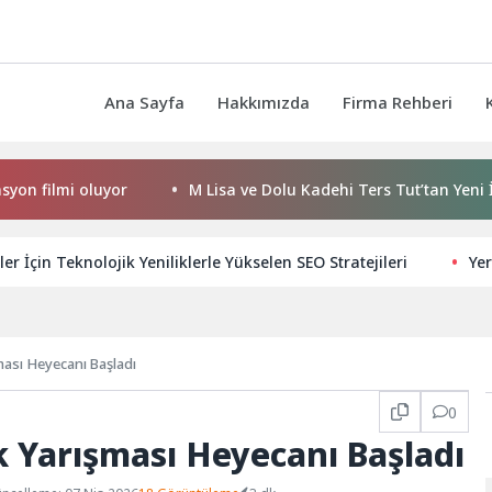
Ana Sayfa
Hakkımızda
Firma Rehberi
lmi oluyor
M Lisa ve Dolu Kadehi Ters Tut’tan Yeni İş Birliğ
ler İçin Teknolojik Yeniliklerle Yükselen SEO Stratejileri
Yer
ası Heyecanı Başladı
0
 Yarışması Heyecanı Başladı