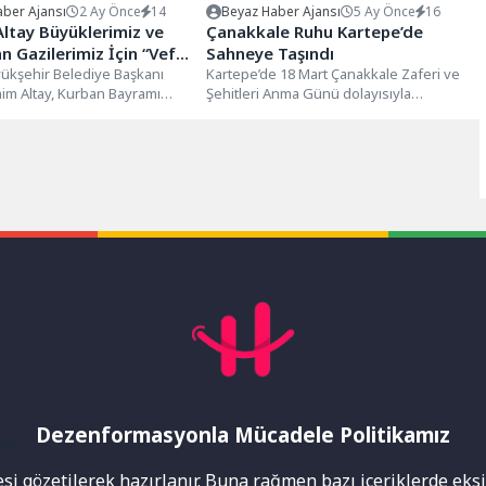
ber Ajansı
2 Ay Önce
14
Beyaz Haber Ajansı
5 Ay Önce
16
ltay Büyüklerimiz ve
Çanakkale Ruhu Kartepe’de
 Gazilerimiz İçin “Vefa
Sahneye Taşındı
Projesinin Müjdesini
ükşehir Belediye Başkanı
Kartepe’de 18 Mart Çanakkale Zaferi ve
im Altay, Kurban Bayramı
Şehitleri Anma Günü dolayısıyla
yüklerimiz ve kahraman
düzenlenen programda, şehitler dualar
zin yüzünü...
ve...
Dezenformasyonla Mücadele Politikamız
mı
i gözetilerek hazırlanır. Buna rağmen bazı içeriklerde eksik