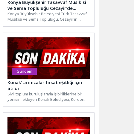
Konya Büyükşehir Tasavvuf Musikisi
ve Sema Topluluğu Cezayir’de
Gönüllere Dokundu
Konya Büyükşehir Belediyesi Türk Tasavvuf
Musikisi ve Sema Topluluğu, Cezayir’in
Laghouat şehrinde düzenlenen 12.
Uluslararası...
Gündem
Konak’ta imzalar fırsat eşitliği için
atıldı
Sivil toplum kuruluşlarıyla iş birliklerine bir
yenisini ekleyen Konak Belediyesi, Kordon
Soroptimist Kulübü Derneği ile...