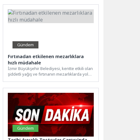
Gündem
Fırtınadan etkilenen mezarlıklara
hızlı müdahale
İzmir Büyükşehir Belediyesi, kentte etkili olan
şiddetli yağış ve fırtınanın mezarlıklarda yol
açtığı hasarı kısa...
Gündem
Tarihi Ayvalık Tostçular Çarşısı’nda