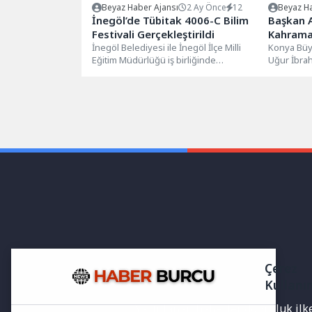
Beyaz Haber Ajansı
2 Ay Önce
12
Beyaz Ha
İnegöl’de Tübitak 4006-C Bilim
Başkan A
Festivali Gerçekleştirildi
Kahraman
İnegöl Belediyesi ile İnegöl İlçe Milli
Umresi” 
Konya Büy
Eğitim Müdürlüğü iş birliğinde
Uğur İbrah
Verdi
düzenlenen TÜBİTAK 4006-C İlçe
öncesi bü
Bilim...
gazilerimi
Çerez
Kullanı
Yayınlanan haberler doğruluk ilkes