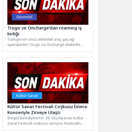
Otomobil
Trugo ve Oncharge’dan roaming iş
birliği
Türkiye'nin öncü elektrikli araç şarj ağı
operatörleri Trugo ve Oncharge elektrikli
araç kullanıcılarının farklı şarj...
Kültür Sanat
Kültür Sanat Festivali Coşkusu İmera
Konseriyle Zirveye Ulaştı
İnegöl Belediyesi’nin 39. Uluslararası Kültür
Sanat Festivali coşkusu sürüyor. Festivalin
beşinci gecesinde sahne alan Grup...