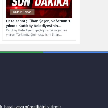
Kültür Sanat
Usta sanatçı İlhan Şeşen, vefatının 1.
yılında Kadıköy Belediyesi’nin
Caddebostan Kültür Merkezi’nde
Kadıköy Belediyesi, geçtiğimiz yıl yaşamını
yitiren Türk müziğinin usta ismi İlhan
düzenleyeceği etkinlikle anılacak.
Şeşen anısına özel bir anma gecesi...
, hatalı veya güncelliğini yitirmiş