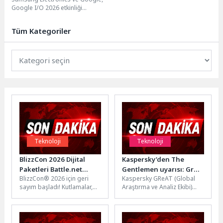
Google I/O 2026 etkinliği
kapsamında, gözlük alanındaki iş
ortakları Gentle Monster...
Tüm Kategoriler
Teknoloji
Teknoloji
BlizzCon 2026 Dijital
Kaspersky’den The
Paketleri Battle.net
Gentlemen uyarısı: Grup
BlizzCon® 2026 için geri
Kaspersky GReAT (Global
Mağazası’nda Satışa
yeni zararlı yazılımlarla
sayım başladı! Kutlamalar,
Araştırma ve Analiz Ekibi)
Sunuldu!
operasyonlarını
Blizzard evrenlerinden evcil
tarafından hızla büyüyen
genişletiyor
hayvanlar, itemler, kostümler
"The Gentlemen" fidye
ve çok...
yazılımı grubuna...