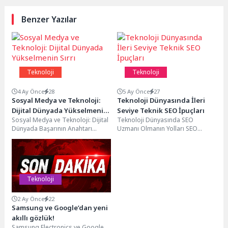
Benzer Yazılar
Teknoloji
Teknoloji
4 Ay Önce
28
5 Ay Önce
27
Sosyal Medya ve Teknoloji:
Teknoloji Dünyasında İleri
Dijital Dünyada Yükselmenin
Seviye Teknik SEO İpuçları
Sosyal Medya ve Teknoloji: Dijital
Teknoloji Dünyasında SEO
Sırrı
Dünyada Başarının Anahtarı
Uzmanı Olmanın Yolları SEO
Sosyal medya ve teknoloji
uzmanı olmak, dijital dünyada
günümüz dijital dünyasında...
önemli bir uzmanlık alanı...
Teknoloji
2 Ay Önce
22
Samsung ve Google’dan yeni
akıllı gözlük!
Samsung Electronics ve Google,