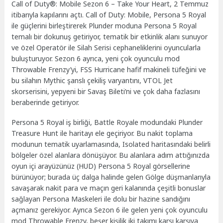
Call of Duty®: Mobile Sezon 6 – Take Your Heart, 2 Temmuz
itibarıyla kapılarını açtı. Call of Duty: Mobile, Persona 5 Royal
ile güçlerini birleştirerek Plunder moduna Persona 5 Royal
temalı bir dokunuş getiriyor, tematik bir etkinlik alanı sunuyor
ve özel Operatör ile Silah Serisi cephaneliklerini oyuncularla
buluşturuyor. Sezon 6 ayrıca, yeni çok oyunculu mod
Throwable Frenzy’yi, FSS Hurricane hafif makineli tüfeğini ve
bu silahın Mythic şanslı çekiliş varyantını, VTOL Jet
skorserisini, yepyeni bir Savaş Bileti’ni ve çok daha fazlasını
beraberinde getiriyor.
Persona 5 Royal iş birliği, Battle Royale modundaki Plunder
Treasure Hunt ile haritayı ele geçiriyor. Bu nakit toplama
modunun tematik uyarlamasında, Isolated haritasındaki belirli
bölgeler özel alanlara dönüşüyor. Bu alanlara adım attığınızda
oyun içi arayüzünüz (HUD) Persona 5 Royal görsellerine
bürünüyor; burada üç dalga halinde gelen Gölge düşmanlarıyla
savaşarak nakit para ve maçın geri kalanında çeşitli bonuslar
sağlayan Persona Maskeleri ile dolu bir hazine sandığını
açmanız gerekiyor. Ayrıca Sezon 6 ile gelen yeni çok oyunculu
mod Throwable Frenzy, beşer kişilik iki takımı karşı karşıya