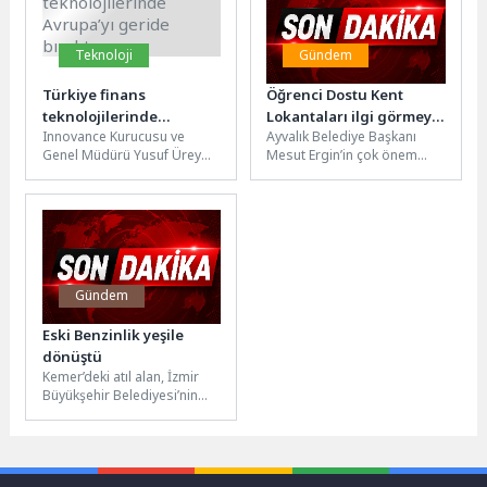
Teknoloji
Gündem
Türkiye finans
Öğrenci Dostu Kent
teknolojilerinde
Lokantaları ilgi görmeye
Innovance Kurucusu ve
Ayvalık Belediye Başkanı
Avrupa’yı geride bıraktı
devam ediyor
Genel Müdürü Yusuf Ürey
Mesut Ergin’in çok önem
millî yazılımın önemini
verdiği sosyal sorumluluk
belirterek, "Bankacılık
projeleri arasında yer alan
teknolojilerinde güçlü bir...
ve...
Gündem
Eski Benzinlik yeşile
dönüştü
Kemer’deki atıl alan, İzmir
Büyükşehir Belediyesi’nin
çalışmasıyla mikro ormana
dönüştü. 127 ağaç ve 2 bini...