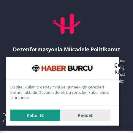
Dezenformasyonla Mücadele Politikamız
Yayınlanan haberler doğruluk ilkesi gözetilerek hazırlanır. Buna
Çerez
rağmen bazı içeriklerde eksik, hatalı veya güncelliğini yitirmiş
Kullanı
bilgiler bulunabilir.Yanlış veya yanıltıcı olduğunu düşündüğünüz
haberleri aşağıdaki iletişim kanallarından bize bildirebilirsiniz:
Bu site, kullanıcı deneyimini geliştirmek için çerezleri
kullanmaktadır. Devam ederek bu çerezleri kabul etmiş
olursunuz.
Ana Sayfa
Kabul Et
Reddet
Tüm hakları saklıdır. Sitede yer alan içerikler izinsiz kopyalanamaz,
yayımlanamaz ve kullanılamaz.