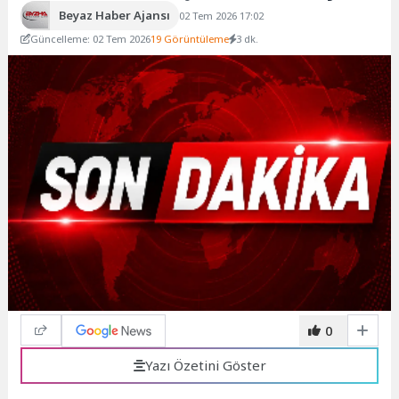
Beyaz Haber Ajansı
02 Tem 2026 17:02
Güncelleme: 02 Tem 2026
19 Görüntüleme
3 dk.
0
Yazı Özetini Göster