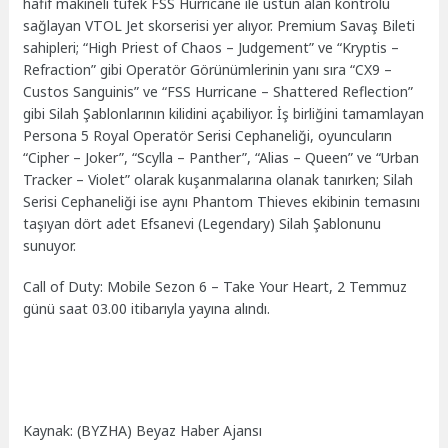
hafif makineli tüfek FSS Hurricane ile üstün alan kontrolü
sağlayan VTOL Jet skorserisi yer alıyor. Premium Savaş Bileti
sahipleri; “High Priest of Chaos – Judgement” ve “Kryptis –
Refraction” gibi Operatör Görünümlerinin yanı sıra “CX9 –
Custos Sanguinis” ve “FSS Hurricane – Shattered Reflection”
gibi Silah Şablonlarının kilidini açabiliyor. İş birliğini tamamlayan
Persona 5 Royal Operatör Serisi Cephaneliği, oyuncuların
“Cipher – Joker”, “Scylla – Panther”, “Alias – Queen” ve “Urban
Tracker – Violet” olarak kuşanmalarına olanak tanırken; Silah
Serisi Cephaneliği ise aynı Phantom Thieves ekibinin temasını
taşıyan dört adet Efsanevi (Legendary) Silah Şablonunu
sunuyor.
Call of Duty: Mobile Sezon 6 – Take Your Heart, 2 Temmuz
günü saat 03.00 itibarıyla yayına alındı.
Kaynak: (BYZHA) Beyaz Haber Ajansı