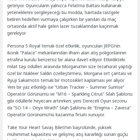
getiriyor. Oyuncuların yalnızca Fırlatma Baltası kullanarak
yeteneklerini sergileyeceği bu modda, haritada rastgele
beliren hedefleri vurmaya çalışırken bir yandan da maç
ortasında aktif hale gelen lazer tuzaklarından kaçınmak
gerekiyor.
Persona 5 Royal temalı özel etkinlik, oyuncuları JRPG’nin
ikonik “Palace” mekanlarından ilham alan atış poligonlarının
etrafına kurulu benzersiz bir alana davet ediyor. Etkinlikteki
milat taşı ödülleri arasında Morgana’nın size tezahürat yaptığı
özel bir Nükleer Saldırı özelleştirmesi, Morgana sırt çantası ve
Ryuji Sakamoto temalı bir motosiklet kaplaması yer alıyor.
Yeni bir yaz etkinliği ise “Urban Tracker – Summer Sunrise”
Operatör Görünümü ve “M16 – Sparkling Citrus” Silah Şablonu
gibi ödüllerle heyecanı artırırken; yeni Dereceli Oyun sezonu
da “SO-14 – Onyx Wrath” Silah Şablonu ile “Enigma – Zavesa”
Operatör Görünümü’nü kazanma fırsatı sunuyor.
Take Your Heart Savaş Bileti’nin başrolünde, yüksek
mühimmat kapasitesi ve gelişmiş atış kararlılığı sunan güçlü