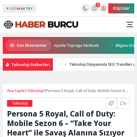
2
Kriptolar
USD
44.64 TRY
Son Eklenenler
ını Kaybetti: Kuzey Makedonya’da Toprağa Verilecek
Bilgesu Erenus S
Teknoloji Haberleri
Teknoloji Dünyasında SEO Trendleri ve
Ana Sayfa
Teknoloji
Persona 5 Royal, Call of Duty: Mobile Sezon 6 –
“Take Your Heart” ile Savaş Alanına Sızıyor
Teknoloji
0
Persona 5 Royal, Call of Duty:
Mobile Sezon 6 – “Take Your
Heart” ile Savaş Alanına Sızıyor