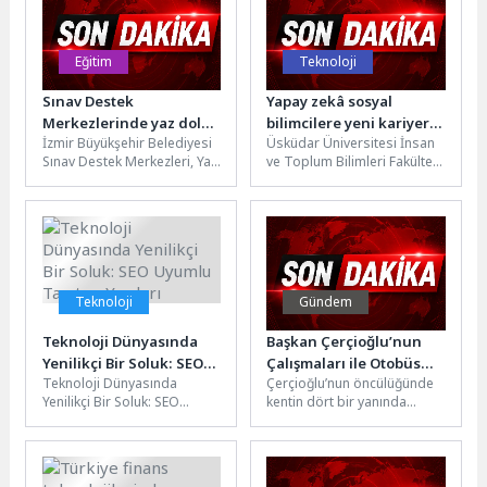
Eğitim
Teknoloji
Sınav Destek
Yapay zekâ sosyal
Merkezlerinde yaz dolu
bilimcilere yeni kariyer
İzmir Büyükşehir Belediyesi
Üsküdar Üniversitesi İnsan
dolu geçiyor
kapıları açıyor!
Sınav Destek Merkezleri, Yaz
ve Toplum Bilimleri Fakültesi
Okulu Programı’nı yedi farklı
Dekan Yardımcısı Dr. Öğr.
noktada sürdürüyor. 7
Üyesi Nihan Kalkandeler
Ağustos’a...
Özdin,...
Teknoloji
Gündem
Teknoloji Dünyasında
Başkan Çerçioğlu’nun
Yenilikçi Bir Soluk: SEO
Çalışmaları ile Otobüs
Teknoloji Dünyasında
Çerçioğlu’nun öncülüğünde
Uyumlu Tanıtım Yazıları
Terminalleri Pırıl Pırıl
Yenilikçi Bir Soluk: SEO
kentin dört bir yanında
Oluyor
Uyumlu Tanıtım Yazıları
hayata geçirilen çalışmalar
Nedir? SEO uyumlu tanıtım
devam ediyor.Aydın
yazıları, web...
Büyükşehir Belediyesi, Aydın
Şehirler...