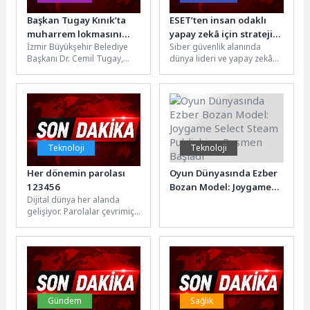
Başkan Tugay Kınık’ta
ESET’ten insan odaklı
muharrem lokmasını
yapay zekâ için stratejik
İzmir Büyükşehir Belediye
Siber güvenlik alanında
paylaştı
adım
Başkanı Dr. Cemil Tugay,
dünya lideri ve yapay zekâ
hoşgörü, sevgi ve
alanında uzun süredir öncü
dayanışma ayı olan
olan ESET, Agentic...
muharrem ayının...
Teknoloji
Teknoloji
Her dönemin parolası
Oyun Dünyasında Ezber
123456
Bozan Model: Joygame
Dijital dünya her alanda
Select Steam Publishing
gelişiyor. Parolalar çevrimiçi
Resmen Başladı
hayatımızın ve dijital
güvenliğimizin önemli bir
parçası hâline...
Gündem
Sağlık