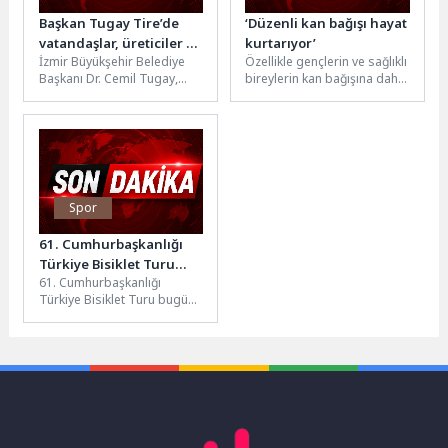
Başkan Tugay Tire’de
‘Düzenli kan bağışı hayat
vatandaşlar, üreticiler ve
kurtarıyor’
İzmir Büyükşehir Belediye
Özellikle gençlerin ve sağlıklı
esnafla buluştu
Başkanı Dr. Cemil Tugay,
bireylerin kan bağışına daha
Tire’de vatandaşlarla bir
fazla katılım göstermesi
araya gelerek ilçede devam
gerektiğini söyleyen
eden...
Enfeksiyon Hastalıkları...
Spor
61. Cumhurbaşkanlığı
Türkiye Bisiklet Turu
61. Cumhurbaşkanlığı
Sona Erdi
Türkiye Bisiklet Turu bugün
koşulan 105.7 kilometrelik
Ankara-Ankara etabı ile
tamamlandı. Etabı Team...