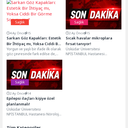
Sağlık
Sağlık
4 Ay Önce
15
2 Ay Önce
15
Sarkan Göz Kapakları: Estetik
Sıcak havalar mikroplara
Bir İhtiyaç mı, Yoksa Ciddi Bir
fırsat tanıyor!
Yorgun ve yaşlı bir ifade ilk olarak
Üsküdar Üniversitesi
Görme Sorunu mu?
göz çevresinde fark edilse de,
NPİSTANBUL Hastanesi
özellikle sarkan göz...
Enfeksiyon Hastalıkları ve Klinik
Mikrobiyoloji Uzmanı Dr. Dilek
Leyla Mamçu, yaz...
Sağlık
2 Ay Önce
14
Epilepsi ilaçları kişiye özel
planlanmalı!
Üsküdar Üniversitesi
NPİSTANBUL Hastanesi Nöroloji
Uzmanı Prof. Dr. Sultan Tarlacı,
epilepsi hastalığının tedavisinde
Tüm Kategoriler