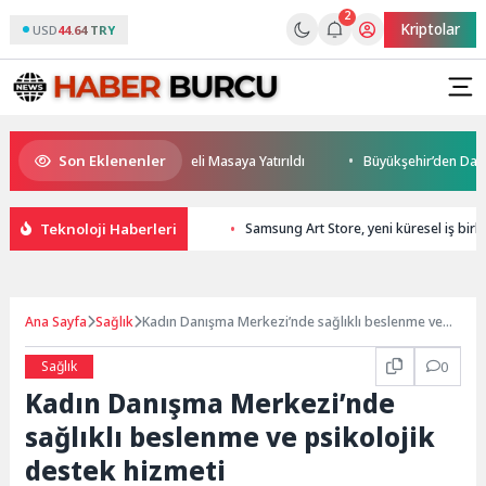
2
Kriptolar
USD
44.64 TRY
Son Eklenenler
leceği ve Yatırım Potansiyeli Masaya Yatırıldı
Büyükşehir’den Darıca’y
Teknoloji Haberleri
Samsung Art Store, yeni küresel iş birl
Ana Sayfa
Sağlık
Kadın Danışma Merkezi’nde sağlıklı beslenme ve
psikolojik destek hizmeti
Sağlık
0
Kadın Danışma Merkezi’nde
sağlıklı beslenme ve psikolojik
destek hizmeti