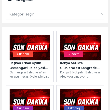
doğru ilaç...
Gündem
Gündem
Başkan Erkan Aydın
Konya AKOM’a
Osmangazi Belediyesi
Uluslararası Kongreden
Osmangazi Belediyesi’nin
Konya Büyükşehir Belediyesi
Kurucu Meclis Üyeleriyle
Jüri Özel Ödülü
kurucu meclis üyeleriyle bir
Afet Koordinasyon
Buluştu
araya gelen Osmangazi
Merkezi’nin “Afetlerde Dijital
Belediye Başkanı Erkan
İletişim Stratejileri: Konya
Aydın, deneyimin önemine...
AKOM Sosyal Medya
Uygulamaları”...
Gündem
Teknoloji