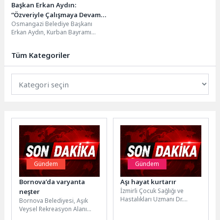
Başkan Erkan Aydın:
“Özveriyle Çalışmaya Devam
Osmangazi Belediye Başkanı
Edeceğiz”
Erkan Aydın, Kurban Bayramı
öncesinde belediye personeli ile
bayramlaştı.Kurban Bayramı
Tüm Kategoriler
dolayısıyla belediye...
Gündem
Gündem
Bornova’da varyanta
Aşı hayat kurtarır
İzmirli Çocuk Sağlığı ve
neşter
Hastalıkları Uzmanı Dr.
Bornova Belediyesi, Aşık
Süreyya Paksoy, aşılamanın
Veysel Rekreasyon Alanı
enfeksiyon hastalıklarını
üzerindeki varyant yolda