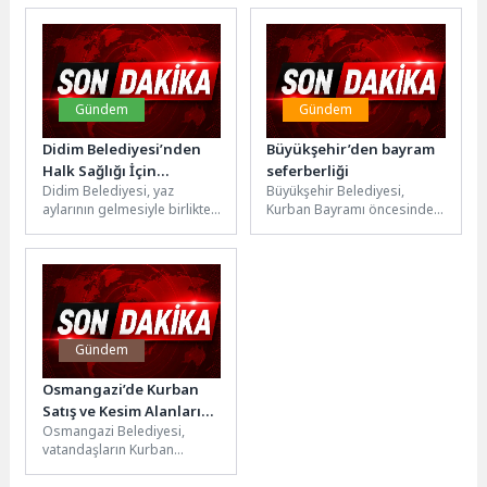
Muharrem Or yeniden
Caddesi’nde kapsamlı
başkanlığa seçildi. Yönetim
bakım ve yenileme
kurulundaki üye sayısı...
çalışması...
Gündem
Gündem
Didim Belediyesi’nden
Büyükşehir’den bayram
Halk Sağlığı İçin
seferberliği
Didim Belediyesi, yaz
Büyükşehir Belediyesi,
Kesintisiz Mesai:
aylarının gelmesiyle birlikte
Kurban Bayramı öncesinde
İlaçlama Çalışmaları
kent genelinde vektörle
Kocaeli genelinde kapsamlı
Aralıksız Sürüyor
mücadele çalışmalarına hız
bir bayrama hazırlık
verdi. Kendi öz...
seferberliği başlattı.
Vatandaşların bayramı...
Gündem
Osmangazi’de Kurban
Satış ve Kesim Alanları
Osmangazi Belediyesi,
Hizmete Hazır
vatandaşların Kurban
Bayramı’nı huzur içinde
geçirmesi ve dini