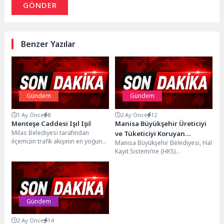
GÖNDER
Benzer Yazılar
Gündem
Gündem
1 Ay Önce
8
2 Ay Önce
12
Menteşe Caddesi Işıl Işıl
Manisa Büyükşehir Üreticiyi
Milas Belediyesi tarafından
ve Tüketiciyi Koruyan
ilçemizin trafik akışının en yoğun
Manisa Büyükşehir Belediyesi, Hal
Denetimleri Sürdürüyor
olduğu ve işlek caddelerinden biri
Kayıt Sistemi’ne (HKS)
olan Menteşe...
bildirilmeyen ürünlerin kente
girişini engellemek amacıyla
denetimlerini sürdürüyor....
Gündem
2 Ay Önce
14