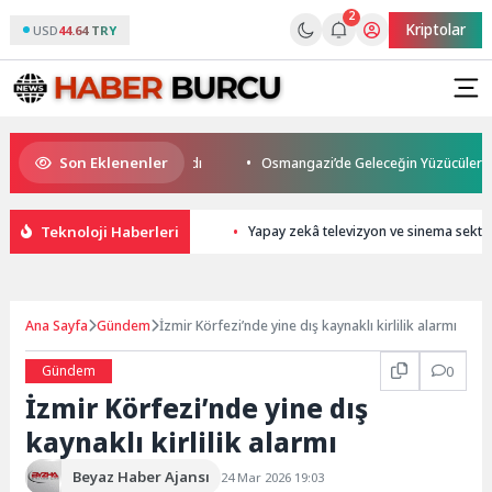
2
Kriptolar
USD
44.64 TRY
Son Eklenenler
s Son Yolculuğuna Uğurlandı
Osmangazi’de Geleceğin Yüzücüleri Sertif
Teknoloji Haberleri
Yapay zekâ televizyon ve sinema sekt
Ana Sayfa
Gündem
İzmir Körfezi’nde yine dış kaynaklı kirlilik alarmı
Gündem
0
İzmir Körfezi’nde yine dış
kaynaklı kirlilik alarmı
Beyaz Haber Ajansı
24 Mar 2026 19:03