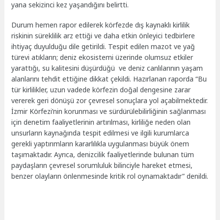
yana sekizinci kez yaşandığını belirtti.
Durum hemen rapor edilerek körfezde dış kaynaklı kirlilik
riskinin süreklilik arz ettiği ve daha etkin önleyici tedbirlere
ihtiyaç duyulduğu dile getirildi. Tespit edilen mazot ve yağ
türevi atıkların; deniz ekosistemi üzerinde olumsuz etkiler
yarattığı, su kalitesini düşürdüğü ve deniz canlılarının yaşam
alanlarını tehdit ettiğine dikkat çekildi. Hazırlanan raporda “Bu
tür kirlilikler, uzun vadede körfezin doğal dengesine zarar
vererek geri dönüşü zor çevresel sonuçlara yol açabilmektedir.
İzmir Körfezi’nin korunması ve sürdürülebilirliğinin sağlanması
için denetim faaliyetlerinin artırılması, kirliliğe neden olan
unsurların kaynağında tespit edilmesi ve ilgili kurumlarca
gerekli yaptırımların kararlılıkla uygulanması büyük önem
taşımaktadır. Ayrıca, denizcilik faaliyetlerinde bulunan tüm
paydaşların çevresel sorumluluk bilinciyle hareket etmesi,
benzer olayların önlenmesinde kritik rol oynamaktadır” denildi.