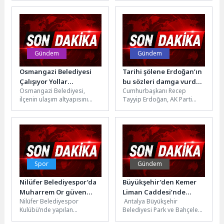
önlemede temiz sudan...
başlattığı orta refüj
çalışmasıyla düzensiz
parklanmayı...
Gündem
Gündem
Osmangazi Belediyesi
Tarihi şölene Erdoğan’ın
Çalışıyor Yollar
bu sözleri damga vurdu:
Osmangazi Belediyesi,
Cumhurbaşkanı Recep
Güzelleşiyor
“Gençliğin Başkenti
ilçenin ulaşım altyapısını
Tayyip Erdoğan, AK Parti
Kocaeli!”
güçlendirmek ve
Genel Merkez Gençlik Kolları
vatandaşların daha konforlu
tarafından düzenlenen ve 81
bir şekilde seyahat
ilden...
edebilmesini sağlamak...
Spor
Gündem
Nilüfer Belediyespor’da
Büyükşehir’den Kemer
Muharrem Or güven
Liman Caddesi’nde
Nilüfer Belediyespor
Antalya Büyükşehir
tazeledi
bakım onarım çalışması
Kulübü’nde yapılan
Belediyesi Park ve Bahçeler
olağanüstü genel kurulunda
ekipleri, Kemer Liman