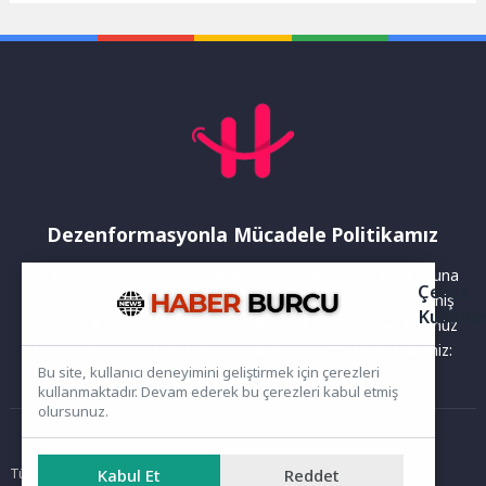
vecibelerini sağlıklı bir
şekilde yerine...
Dezenformasyonla Mücadele Politikamız
Yayınlanan haberler doğruluk ilkesi gözetilerek hazırlanır. Buna
Çerez
rağmen bazı içeriklerde eksik, hatalı veya güncelliğini yitirmiş
Kullanı
bilgiler bulunabilir.Yanlış veya yanıltıcı olduğunu düşündüğünüz
haberleri aşağıdaki iletişim kanallarından bize bildirebilirsiniz:
Bu site, kullanıcı deneyimini geliştirmek için çerezleri
kullanmaktadır. Devam ederek bu çerezleri kabul etmiş
olursunuz.
Ana Sayfa
Kabul Et
Reddet
Tüm hakları saklıdır. Sitede yer alan içerikler izinsiz kopyalanamaz,