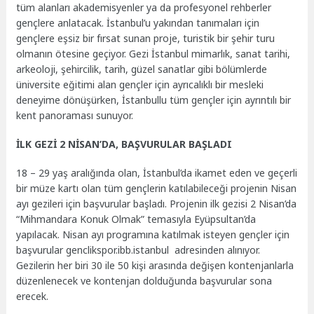
tüm alanları akademisyenler ya da profesyonel rehberler
gençlere anlatacak. İstanbul’u yakından tanımaları için
gençlere eşsiz bir fırsat sunan proje, turistik bir şehir turu
olmanın ötesine geçiyor. Gezi İstanbul mimarlık, sanat tarihi,
arkeoloji, şehircilik, tarih, güzel sanatlar gibi bölümlerde
üniversite eğitimi alan gençler için ayrıcalıklı bir mesleki
deneyime dönüşürken, İstanbullu tüm gençler için ayrıntılı bir
kent panoraması sunuyor.
İLK GEZİ 2 NİSAN’DA, BAŞVURULAR BAŞLADI
18 – 29 yaş aralığında olan, İstanbul’da ikamet eden ve geçerli
bir müze kartı olan tüm gençlerin katılabileceği projenin Nisan
ayı gezileri için başvurular başladı. Projenin ilk gezisi 2 Nisan’da
“Mihmandara Konuk Olmak” temasıyla Eyüpsultan’da
yapılacak. Nisan ayı programına katılmak isteyen gençler için
başvurular genclikspor.ibb.istanbul adresinden alınıyor.
Gezilerin her biri 30 ile 50 kişi arasında değişen kontenjanlarla
düzenlenecek ve kontenjan dolduğunda başvurular sona
erecek.