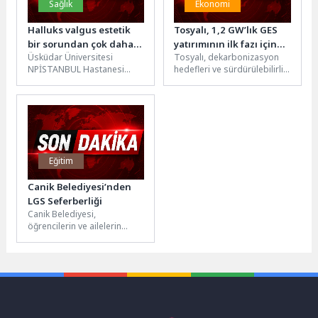
Sağlık
Ekonomi
Halluks valgus estetik
Tosyalı, 1,2 GW’lık GES
bir sorundan çok daha
yatırımının ilk fazı için
Üsküdar Üniversitesi
Tosyalı, dekarbonizasyon
fazlası!
Banco Bilbao Vizcaya
NPİSTANBUL Hastanesi
hedefleri ve sürdürülebilirlik
Argentaria, S.A.
Ortopedi ve Travmatoloji
yatırımlarını desteklemek
(BBVA)’dan 187 milyon
Uzmanı Prof. Dr. Murat
amacıyla sağladığı uzun
euro tutarında
Demiroğlu, halluks valgusun
vadeli uluslararası
finansman sağladı
nedenleri...
finansmanla enerji
dönüşümünü...
Eğitim
Canik Belediyesi’nden
LGS Seferberliği
Canik Belediyesi,
öğrencilerin ve ailelerin
sınav heyecanını paylaştığı
LGS mesaisinde, sınav
merkezlerinde oluşturduğu
bekleme alanlarında...