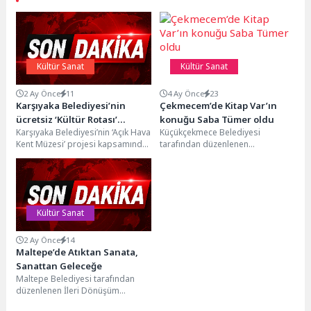
Kültür Sanat
Kültür Sanat
2 Ay Önce
11
4 Ay Önce
23
Karşıyaka Belediyesi’nin
Çekmecem’de Kitap Var’ın
ücretsiz ‘Kültür Rotası’
konuğu Saba Tümer oldu
Karşıyaka Belediyesi’nin ‘Açık Hava
Küçükçekmece Belediyesi
turlarına büyük ilgi
Kent Müzesi’ projesi kapsamında
tarafından düzenlenen
ücretsiz olarak düzenlediği
‘Çekmecem’de Kitap Var’
rehberli tur programları büyük...
buluşmasının konuğu gazeteci ve
sunucu Saba Tümer oldu....
Kültür Sanat
2 Ay Önce
14
Maltepe’de Atıktan Sanata,
Sanattan Geleceğe
Maltepe Belediyesi tarafından
düzenlenen İleri Dönüşüm
Atölyesi’nde atık kumaşlar,