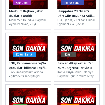
Gündem
Kültür Sanat
Merhum Başkan Şahin
Huqqabaz 23 Nisan’ı
dualarla anıldı
Dört Gün Boyunca Atölye
Menemen Belediye Başkanı
HuQQabaz, 23 Nisan Ulusal
Deneyimleriyle Kutluyor
Aydın Pehlivan, 20 yıl
Egemenlik ve Çocuk
başkanlık yapan Tahir
Bayramı’nı Cedgo Çocuk
Şahin'in vefatının birinci
Atölyesi iş birliğiyle
yılında anma...
hazırladığı özel...
Kültür Sanat
Eğitim
ING, Kahramanmaraş’ta
Başkan Altay Yaz Kur’an
çocukları bilim ve keşifle
Kursu Öğrencileriyle Bir
Toplumsal yatırımlarında
Konya Büyükşehir Belediye
buluşturdu
Araya Geldi
eğitimde fırsat eşitliğini
Başkanı Uğur İbrahim Altay,
odağına alan ING Türkiye,
Selçuklu Merkez Camii Kur’an
Kahramanmaraş’taki ING
Kursu’nu ziyaret etti.
Türkiye – Türk Eğitim...
Burada...