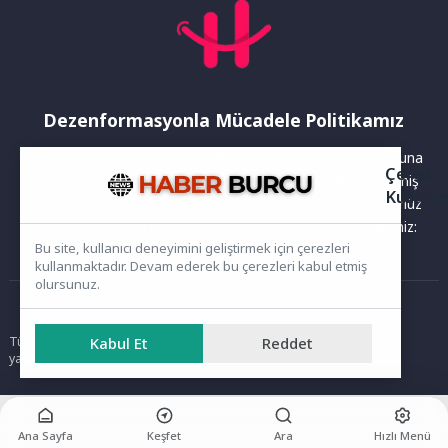
Dezenformasyonla Mücadele Politikamız
Yayınlanan haberler doğruluk ilkesi gözetilerek hazırlanır. Buna
Çerez
rağmen bazı içeriklerde eksik, hatalı veya güncelliğini yitirmiş
Kullanı
bilgiler bulunabilir.Yanlış veya yanıltıcı olduğunu düşündüğünüz
haberleri aşağıdaki iletişim kanallarından bize bildirebilirsiniz:
Bu site, kullanıcı deneyimini geliştirmek için çerezleri
kullanmaktadır. Devam ederek bu çerezleri kabul etmiş
olursunuz.
Ana Sayfa
Tüm hakları saklıdır. Sitede yer alan içerikler izinsiz kopyalanamaz,
Kabul Et
Reddet
yayımlanamaz ve kullanılamaz.
Ana Sayfa
Keşfet
Ara
Hızlı Menü