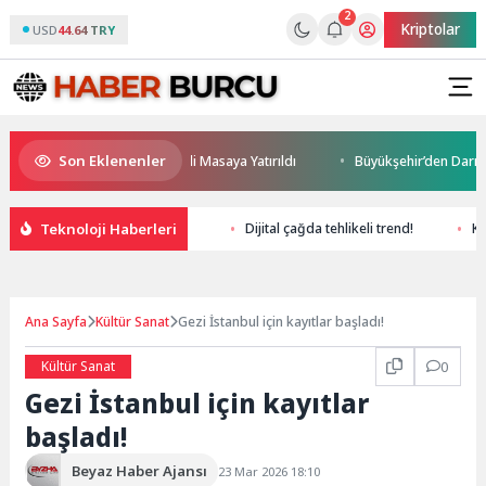
2
Kriptolar
USD
44.64 TRY
Son Eklenenler
ceği ve Yatırım Potansiyeli Masaya Yatırıldı
Büyükşehir’den Darıca’ya 
Teknoloji Haberleri
Dijital çağda tehlikeli trend!
Ka
Ana Sayfa
Kültür Sanat
Gezi İstanbul için kayıtlar başladı!
Kültür Sanat
0
Gezi İstanbul için kayıtlar
başladı!
Beyaz Haber Ajansı
23 Mar 2026 18:10