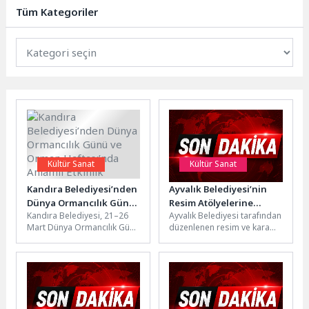
düğme, boncuk ve pullarla
Tüm Kategoriler
süslenerek broş...
Kültür Sanat
Kültür Sanat
Kandıra Belediyesi’nden
Ayvalık Belediyesi’nin
Dünya Ormancılık Günü
Resim Atölyelerine
Kandıra Belediyesi, 21–26
Ayvalık Belediyesi tarafından
ve Orman Haftası’nda
Yoğun İlgi
Mart Dünya Ormancılık Günü
düzenlenen resim ve kara
Anlamlı Etkinlik
ve Orman Haftası
kalem atölyeleri, çocukların
kapsamında çevre bilincini
yoğun ilgisiyle karşılanırken
artırmaya yönelik...
ortaya çıkan...