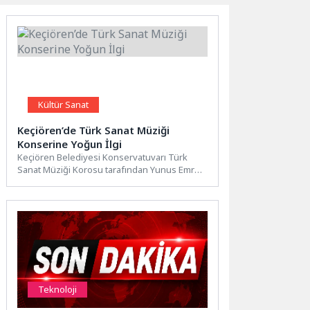
Kültür Sanat
Keçiören’de Türk Sanat Müziği
Konserine Yoğun İlgi
Keçiören Belediyesi Konservatuvarı Türk
Sanat Müziği Korosu tarafından Yunus Emre
Kültür Merkezi’nde düzenlenen konser,
sanatseverlerden...
Teknoloji