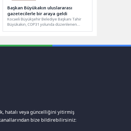
Başkan Büyükakın uluslararası
gazetecilerle bir araya geldi
Kocaeli Büyükşehir Belediye Başkanı Tahir
Büyükakın, COP31 yolunda düzenlenen
“Çevre ve İklim Medya Programı”
kapsamında...
, hatalı veya güncelliğini yitirmiş
anallarından bize bildirebilirsiniz: