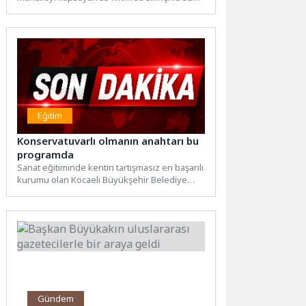
hattını yeniliyor. Yaklaşık 150...
Eğitim
Konservatuvarlı olmanın anahtarı bu
programda
Sanat eğitiminde kentin tartışmasız en başarılı
kurumu olan Kocaeli Büyükşehir Belediye
Konservatuvarı, Eylül ayında
gerçekleştirilecek...
Gündem