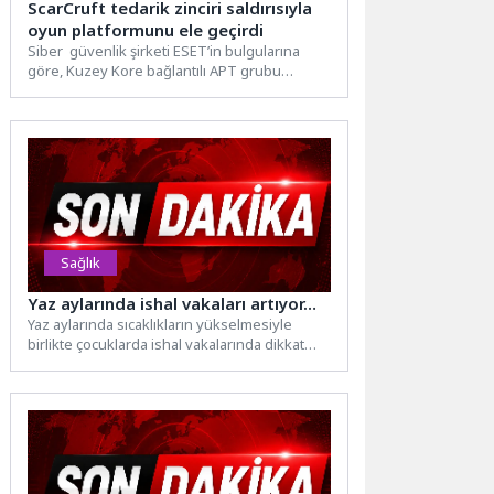
ScarCruft tedarik zinciri saldırısıyla
oyun platformunu ele geçirdi
Siber güvenlik şirketi ESET’in bulgularına
göre, Kuzey Kore bağlantılı APT grubu
ScarCruft, tedarik zinciri casusluk...
Sağlık
Yaz aylarında ishal vakaları artıyor…
Yaz aylarında sıcaklıkların yükselmesiyle
birlikte çocuklarda ishal vakalarında dikkat
çekici bir artış yaşanıyor. Araştırmalar, bu...