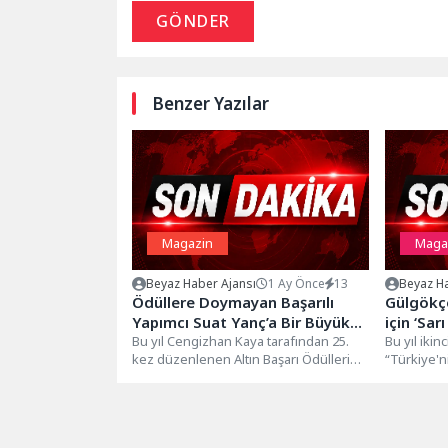
GÖNDER
Benzer Yazılar
Magazin
Maga
Beyaz Haber Ajansı
1 Ay Önce
13
Beyaz Ha
Ödüllere Doymayan Başarılı
Gülgökçe
Yapımcı Suat Yanç’a Bir Büyük
için ‘Sar
Ödül Daha!
Bu yıl Cengizhan Kaya tarafından 25.
Bu yıl ikin
kez düzenlenen Altın Başarı Ödülleri
“Türkiye'n
muhteşem bir törenle sahiplerini...
yarışması 
olmaya de
Güzelliğim