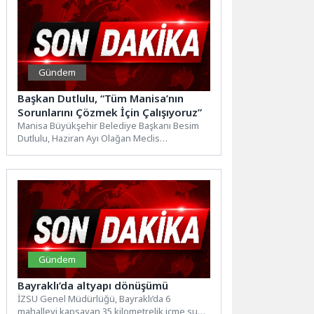
Gündem
Başkan Dutlulu, “Tüm Manisa’nın
Sorunlarını Çözmek İçin Çalışıyoruz”
Manisa Büyükşehir Belediye Başkanı Besim
Dutlulu, Haziran Ayı Olağan Meclis
Toplantısı’nda 17 ilçede hayata geçirilen...
Gündem
Bayraklı’da altyapı dönüşümü
İZSU Genel Müdürlüğü, Bayraklı’da 6
mahalleyi kapsayan 35 kilometrelik içme suyu