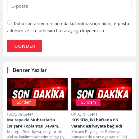
Daha sonraki yorumlarımda kullanılması için adım, e-posta
adresim ve site adresim bu tarayıcıya kaydedilsin.
GÖNDER
Benzer Yazılar
Gündem
Gündem
2 Ay Önce
17
1 Ay Önce
11
Maltepe’de Muhtarlarla
KOSKEM, iki haftada 66
İstişare Toplantısı Devam
vatandaşı hayata bağladı
Maltepe Belediyesi, ilçeyi ortak
Kocaeli Büyükşehir Belediyesi
Ediyor
akıl ve katılımcı yönetim anlayışıyla
bünyesinde görev yapan KOSKEM