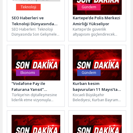
Teknoloji
Gündem
SEO Haberleri ve
Kartepe’de Polis Merkezi
Teknoloji Dünyasında
Amirliği Yükseliyor
SEO Haberleri: Teknoloji
Kartepe'de güvenlik
Güncel Gelişmeler
Dünyasında Son Gelişmeler
altyapısını güçlendirecek
SEO dünyasında her zaman
Polis Merkezi Amirliği
yeni gelişmeler ve
projesinde çalışmalar tüm
değişiklikler meydana...
hızıyla devam ediyor.
Kartepe Belediye...
Ekonomi
Gündem
“Vodafone Pay ile
Kurban kesim
Faturana Yansıt”
başvuruları 11 Mayıs’ta
Türkiye’nin dijitalleşmesine
Kocaeli Büyükşehir
Ekosistemi Büyüyor
başlıyor
liderlik etme vizyonuyla
Belediyesi, Kurban Bayramı
faaliyet
öncesinde vatandaşların
gösteren Vodafone, yeni
kurban kesim işlemlerini
nesil mobil cüzdan
daha sağlıklı, güvenli ve
uygulaması Vodafone Pay ve
modern...
Vodafone...