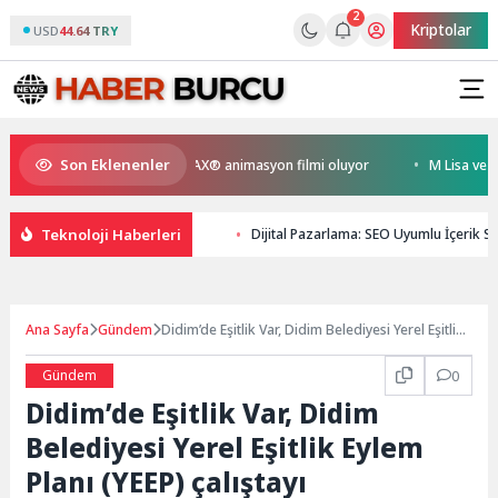
2
Kriptolar
USD
44.64 TRY
Son Eklenenler
yen Kral Türkiye’nin ilk IMAX® animasyon filmi oluyor
M Lisa ve Dolu 
Teknoloji Haberleri
Dijital Pazarlama: SEO Uyumlu İçerik Str
Ana Sayfa
Gündem
Didim’de Eşitlik Var, Didim Belediyesi Yerel Eşitlik
Eylem Planı (YEEP) çalıştayı düzenleniyor
Gündem
0
Didim’de Eşitlik Var, Didim
Belediyesi Yerel Eşitlik Eylem
Planı (YEEP) çalıştayı