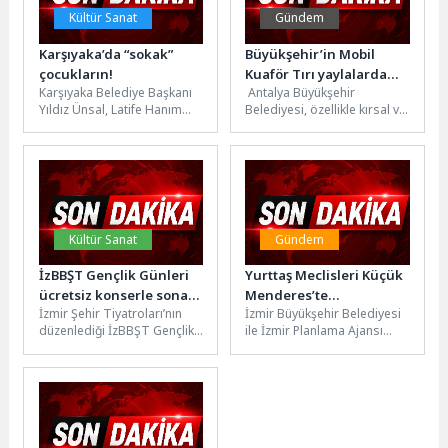
Kültür Sanat
Gündem
Karşıyaka’da “sokak”
Büyükşehir’in Mobil
çocukların!
Kuaför Tırı yaylalarda
Karşıyaka Belediye Başkanı
Antalya Büyükşehir
hizmet veriyor
Yıldız Ünsal, Latife Hanım
Belediyesi, özellikle kırsal ve
Mahallesi’nde düzenlenen
yayla mahallelerinde
‘Sokak Senin’ buluşmasına
yaşayan vatandaşların
katıldı. Mahalle sakinlerinin...
yaşamını kolaylaştıran Mobil
Kuaför Hizmeti...
Kültür Sanat
Gündem
İzBBŞT Gençlik Günleri
Yurttaş Meclisleri Küçük
ücretsiz konserle sona
Menderes’te
İzmir Şehir Tiyatroları’nın
İzmir Büyükşehir Belediyesi
erecek
tamamlandı, sıra yeni
düzenlediği İzBBŞT Gençlik
ile İzmir Planlama Ajansı
ilçelerde
Günleri, 17 Mayıs’ta ücretsiz
(İZPA) iş birliğiyle yürütülen
Karayel Band konseriyle
İzmir Yurttaş Meclisleri
sona erecek....
toplantıları...