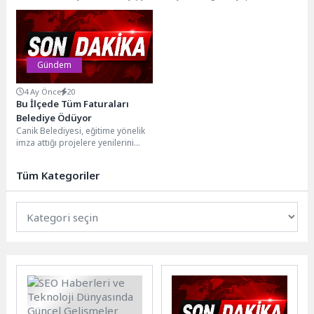
yönetme hedefi doğrultusunda
ekipleri, deniz sezonunun ilk iki
mahalle muhtarlarıyla bir...
haftasında boğulma tehlikesi...
Gündem
4 Ay Önce
20
Bu İlçede Tüm Faturaları
Belediye Ödüyor
Canik Belediyesi, eğitime yönelik
imza attığı projelere yenilerini
ekliyor, öğrenci ve aile bütçesine
katkı sunan...
Tüm Kategoriler