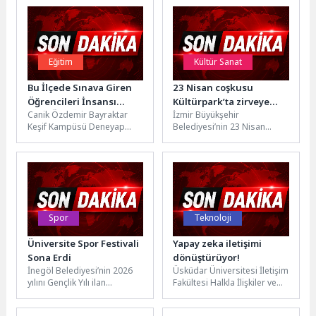
Eğitim
Kültür Sanat
Bu İlçede Sınava Giren
23 Nisan coşkusu
Öğrencileri İnsansı
Kültürpark’ta zirveye
Canik Özdemir Bayraktar
İzmir Büyükşehir
Robot Karşılıyor
çıkıyor
Keşif Kampüsü Deneyap
Belediyesi’nin 23 Nisan
Teknoloji Atölyesi Öğrenci
Ulusal Egemenlik ve Çocuk
Seçme Sınavı'na öğrenciler
Bayramı kapsamında kent
akın ediyor, sınava...
genelinde sürdürdüğü
etkinlikler,...
Spor
Teknoloji
Üniversite Spor Festivali
Yapay zeka iletişimi
Sona Erdi
dönüştürüyor!
İnegöl Belediyesi’nin 2026
Üsküdar Üniversitesi İletişim
yılını Gençlik Yılı ilan
Fakültesi Halkla İlişkiler ve
etmesinin ardından bu yıl
Tanıtım Bölüm Başkanı Doç.
İlçe Gençlik ve Spor...
Dr. Özge Uğurlu, yapay...