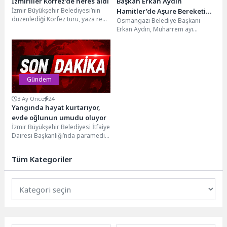
İzmirliler Körfez’de nefes aldı
Başkan Erkan Aydın
İzmir Büyükşehir Belediyesi’nin
Hamitler’de Aşure Bereketini
düzenlediği Körfez turu, yaza renk
Osmangazi Belediye Başkanı
Vatandaşlarla Paylaştı
kattı. Tarihi Bergama Vapuru’yla
Erkan Aydın, Muharrem ayı
İzmir Körfezi’nde deniz...
dolayısıyla Hamitler
Mahallesi'nde vatandaşlara aşure
ikram ederek, birlik...
Gündem
3 Ay Önce
24
Yangında hayat kurtarıyor,
evde oğlunun umudu oluyor
İzmir Büyükşehir Belediyesi İtfaiye
Dairesi Başkanlığı’nda paramedik
olarak görev yapan Gülden Demir,
acil vakalarda yaşam...
Tüm Kategoriler