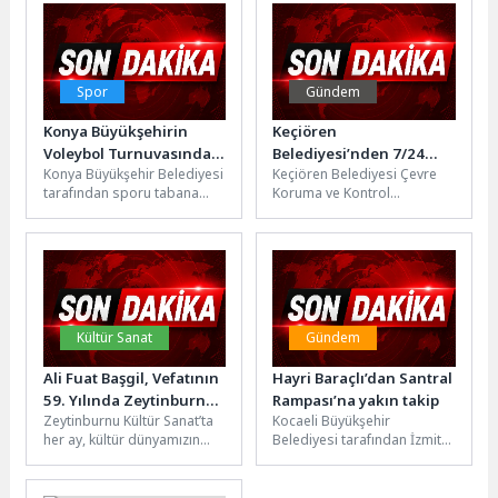
Spor
Gündem
Konya Büyükşehirin
Keçiören
Voleybol Turnuvasında
Belediyesi’nden 7/24
Konya Büyükşehir Belediyesi
Keçiören Belediyesi Çevre
25 İlçede 2.460 Sporcu
ilaçlama seferberliği
tarafından sporu tabana
Koruma ve Kontrol
Heyecana Ortak Oluyor
yaymak, gençlerin ve
Müdürlüğü, ilkbahar ve yaz
vatandaşların sportif
aylarında artan hava
faaliyetlere katılımını
sıcaklıklarıyla birlikte...
artırmak amacıyla...
Kültür Sanat
Gündem
Ali Fuat Başgil, Vefatının
Hayri Baraçlı’dan Santral
59. Yılında Zeytinburnu
Rampası’na yakın takip
Zeytinburnu Kültür Sanat’ta
Kocaeli Büyükşehir
Kültür Sanat’ta Anıldı!
her ay, kültür dünyamızın
Belediyesi tarafından İzmit
önemli isimleri hatırlanıyor.
Gazanfer Bilge Bulvarı’nda
Hukuk, ilim, siyaset ve
(Santral Rampası) yürütülen
kültür...
üstyapı yenileme