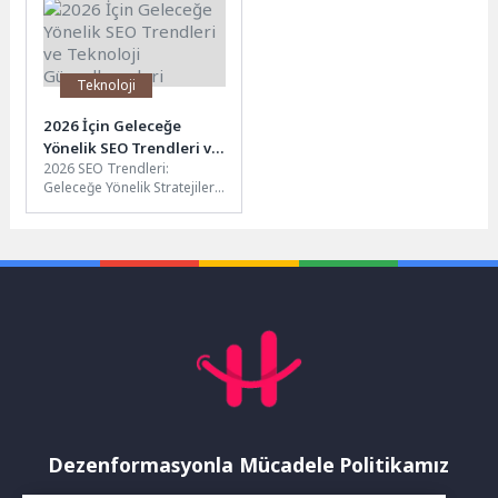
çalışmalarını sahada...
Teknoloji
2026 İçin Geleceğe
Yönelik SEO Trendleri ve
2026 SEO Trendleri:
Teknoloji
Geleceğe Yönelik Stratejiler
Güncellemeleri
SEO dünyası sürekli olarak
değişmekte ve gelişmektedir.
2026 yılında...
Dezenformasyonla Mücadele Politikamız