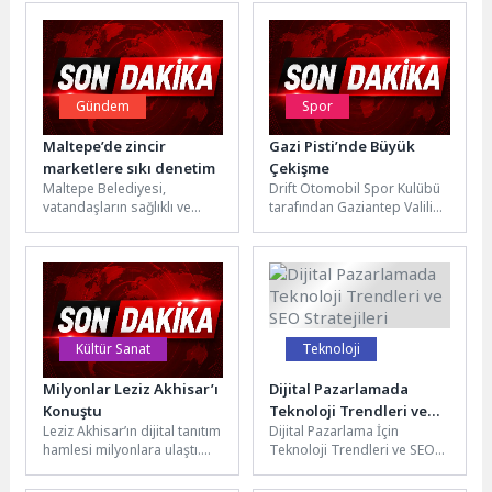
Gündem
Spor
Maltepe’de zincir
Gazi Pisti’nde Büyük
marketlere sıkı denetim
Çekişme
Maltepe Belediyesi,
Drift Otomobil Spor Kulübü
vatandaşların sağlıklı ve
tarafından Gaziantep Valiliği,
güvenilir gıdaya ulaşmasını
Gaziantep Büyükşehir
sağlamak ve tüketici
Belediyesi, Spor Toto,
haklarını korumak amacıyla
Power App ve...
ilçedeki...
Kültür Sanat
Teknoloji
Milyonlar Leziz Akhisar’ı
Dijital Pazarlamada
Konuştu
Teknoloji Trendleri ve
Leziz Akhisar’ın dijital tanıtım
Dijital Pazarlama İçin
SEO Stratejileri
hamlesi milyonlara ulaştı.
Teknoloji Trendleri ve SEO
567. Çağlak Festivali
Stratejileri Dijital pazarlama,
kapsamında üretilen dijital
sürekli gelişen bir alan