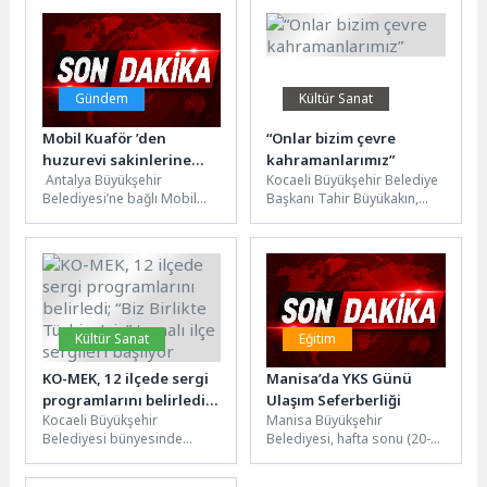
içerikler 44...
olup...
Gündem
Kültür Sanat
Mobil Kuaför ’den
“Onlar bizim çevre
huzurevi sakinlerine
kahramanlarımız”
Antalya Büyükşehir
Kocaeli Büyükşehir Belediye
bayram tıraşı
Belediyesi’ne bağlı Mobil
Başkanı Tahir Büyükakın,
Kuaför Tırı, Halil Akyüz
Uluslararası Atık Günü
Huzurevi'nde kalan yaşlılara
programında öğrenciler ile
Kurban Bayramı öncesi...
bir araya geldi....
Kültür Sanat
Eğitim
KO-MEK, 12 ilçede sergi
Manisa’da YKS Günü
programlarını belirledi;
Ulaşım Seferberliği
Kocaeli Büyükşehir
Manisa Büyükşehir
“Biz Birlikte Türkiye’yiz”
Belediyesi bünyesinde
Belediyesi, hafta sonu (20-
temalı ilçe sergileri
hizmet veren KO-MEK’in her
21 Haziran) gerçekleştirilen
başlıyor
yıl büyük ilgi gören ilçe
Yükseköğretim Kurumları