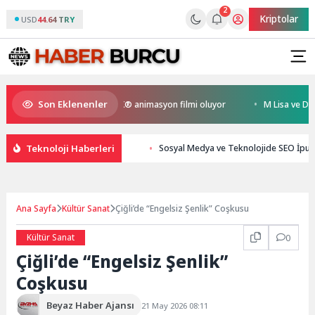
2
Kriptolar
USD
44.64 TRY
Son Eklenenler
 Kral Türkiye’nin ilk IMAX® animasyon filmi oluyor
M Lisa ve Dolu Kade
Teknoloji Haberleri
Sosyal Medya ve Teknolojide SEO İpuçl
Ana Sayfa
Kültür Sanat
Çiğli’de “Engelsiz Şenlik” Coşkusu
Kültür Sanat
0
Çiğli’de “Engelsiz Şenlik”
Coşkusu
Beyaz Haber Ajansı
21 May 2026 08:11