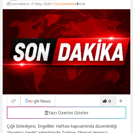
Güncelleme: 21 May 2026
17 Görüntüleme
4 dk.
0
Yazı Özetini Göster
Çiğli Belediyesi, Engelliler Haftası kapsamında düzenlediği
“Engelsiz Şenlik” etkinliğinde Türkiye Zihinsel Yetersiz