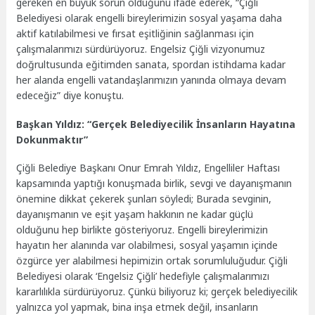
gereken en büyük sorun olduğunu ifade ederek, “Çiğli
Belediyesi olarak engelli bireylerimizin sosyal yaşama daha
aktif katılabilmesi ve fırsat eşitliğinin sağlanması için
çalışmalarımızı sürdürüyoruz. Engelsiz Çiğli vizyonumuz
doğrultusunda eğitimden sanata, spordan istihdama kadar
her alanda engelli vatandaşlarımızın yanında olmaya devam
edeceğiz” diye konuştu.
Başkan Yıldız: “Gerçek Belediyecilik İnsanların Hayatına
Dokunmaktır”
Çiğli Belediye Başkanı Onur Emrah Yıldız, Engelliler Haftası
kapsamında yaptığı konuşmada birlik, sevgi ve dayanışmanın
önemine dikkat çekerek şunları söyledi; Burada sevginin,
dayanışmanın ve eşit yaşam hakkının ne kadar güçlü
olduğunu hep birlikte gösteriyoruz. Engelli bireylerimizin
hayatın her alanında var olabilmesi, sosyal yaşamın içinde
özgürce yer alabilmesi hepimizin ortak sorumluluğudur. Çiğli
Belediyesi olarak ‘Engelsiz Çiğli’ hedefiyle çalışmalarımızı
kararlılıkla sürdürüyoruz. Çünkü biliyoruz ki; gerçek belediyecilik
yalnızca yol yapmak, bina inşa etmek değil, insanların