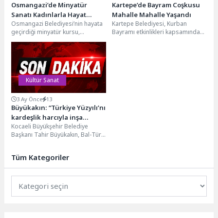
Osmangazi’de Minyatür
Kartepe’de Bayram Coşkusu
Sanatı Kadınlarla Hayat
Mahalle Mahalle Yaşandı
Osmangazi Belediyesi’nin hayata
Kartepe Belediyesi, Kurban
Buluyor
geçirdiği minyatür kursu,
Bayramı etkinlikleri kapsamında
kadınların yoğun ilgisiyle kültürel
düzenlediği “Mahallemde Şenlik
değerlerin zarif bir yansımasına
Var” programı ile bayram
dönüşüyor....
sevincini ilçenin...
Kültür Sanat
3 Ay Önce
13
Büyükakın: “Türkiye Yüzyılı’nı
kardeşlik harcıyla inşa
Kocaeli Büyükşehir Belediye
edeceğiz”
Başkanı Tahir Büyükakın, Bal-Türk
Derneği ile birlikte düzenlenen 10.
Uluslararası Hıdırellez
Tüm Kategoriler
Bayramı’na...