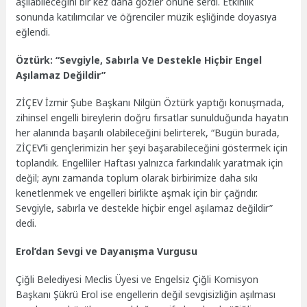
aşılabileceğini bir kez daha gözler önüne serdi. Etkinlik
sonunda katılımcılar ve öğrenciler müzik eşliğinde doyasıya
eğlendi.
Öztürk: “Sevgiyle, Sabırla Ve Destekle Hiçbir Engel
Aşılamaz Değildir”
ZİÇEV İzmir Şube Başkanı Nilgün Öztürk yaptığı konuşmada,
zihinsel engelli bireylerin doğru fırsatlar sunulduğunda hayatın
her alanında başarılı olabileceğini belirterek, “Bugün burada,
ZİÇEV’li gençlerimizin her şeyi başarabileceğini göstermek için
toplandık. Engelliler Haftası yalnızca farkındalık yaratmak için
değil; aynı zamanda toplum olarak birbirimize daha sıkı
kenetlenmek ve engelleri birlikte aşmak için bir çağrıdır.
Sevgiyle, sabırla ve destekle hiçbir engel aşılamaz değildir”
dedi.
Erol’dan Sevgi ve Dayanışma Vurgusu
Çiğli Belediyesi Meclis Üyesi ve Engelsiz Çiğli Komisyon
Başkanı Şükrü Erol ise engellerin değil sevgisizliğin aşılması