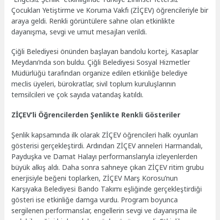
Çocukları Yetiştirme ve Koruma Vakfı (ZİÇEV) öğrencileriyle bir
araya geldi. Renkli görüntülere sahne olan etkinlikte
dayanışma, sevgi ve umut mesajları verildi.
Çiğli Belediyesi önünden başlayan bandolu kortej, Kasaplar
Meydanı’nda son buldu. Çiğli Belediyesi Sosyal Hizmetler
Müdürlüğü tarafından organize edilen etkinliğe belediye
meclis üyeleri, bürokratlar, sivil toplum kuruluşlarının
temsilcileri ve çok sayıda vatandaş katıldı.
ZİÇEV’li Öğrencilerden Şenlikte Renkli Gösteriler
Şenlik kapsamında ilk olarak ZİÇEV öğrencileri halk oyunları
gösterisi gerçekleştirdi. Ardından ZİÇEV anneleri Harmandalı,
Payduşka ve Damat Halayı performanslarıyla izleyenlerden
büyük alkış aldı. Daha sonra sahneye çıkan ZİÇEV ritim grubu
enerjisiyle beğeni toplarken, ZİÇEV Marş Korosu’nun
Karşıyaka Belediyesi Bando Takımı eşliğinde gerçekleştirdiği
gösteri ise etkinliğe damga vurdu. Program boyunca
sergilenen performanslar, engellerin sevgi ve dayanışma ile