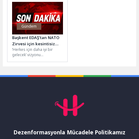
sergileri bu...
Sınavı’nda (YKS) öğrencilerin
sınav merkezlerine...
Gündem
Başkent EDAŞ’tan NATO
Zirvesi için kesintisiz
‘Herkes için daha iyi bir
enerji hazırlığı
gelecek’ vizyonu
doğrultusunda
sürdürülebilir projeleri
hayata geçiren Enerjisa
Dağıtım Şirketleri’nden...
Dezenformasyonla Mücadele Politikamız