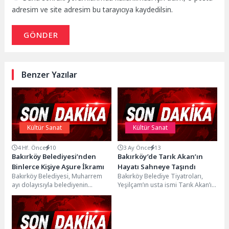
adresim ve site adresim bu tarayıcıya kaydedilsin.
GÖNDER
Benzer Yazılar
Kültür Sanat
Kültür Sanat
4 Hf. Önce
10
3 Ay Önce
13
Bakırköy Belediyesi’nden
Bakırköy’de Tarık Akan’ın
Binlerce Kişiye Aşure İkramı
Hayatı Sahneye Taşındı
Bakırköy Belediyesi, Muharrem
Bakırköy Belediye Tiyatroları,
ayı dolayısıyla belediyenin
Yeşilçam’ın usta ismi Tarık Akan’ın
aşevinde hazırlanan aşureleri
hayatını konu alan unutulmaz
ilçenin farklı noktalarında binlerce
eseri “Anne Kafamda...
vatandaşla buluşturdu....