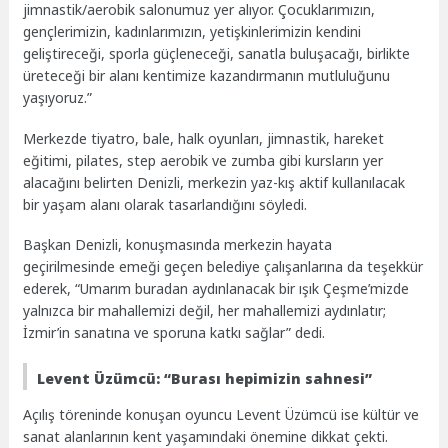
jimnastik/aerobik salonumuz yer alıyor. Çocuklarımızın,
gençlerimizin, kadınlarımızın, yetişkinlerimizin kendini
geliştireceği, sporla güçleneceği, sanatla buluşacağı, birlikte
üreteceği bir alanı kentimize kazandırmanın mutluluğunu
yaşıyoruz.”
Merkezde tiyatro, bale, halk oyunları, jimnastik, hareket
eğitimi, pilates, step aerobik ve zumba gibi kursların yer
alacağını belirten Denizli, merkezin yaz-kış aktif kullanılacak
bir yaşam alanı olarak tasarlandığını söyledi.
Başkan Denizli, konuşmasında merkezin hayata
geçirilmesinde emeği geçen belediye çalışanlarına da teşekkür
ederek, “Umarım buradan aydınlanacak bir ışık Çeşme’mizde
yalnızca bir mahallemizi değil, her mahallemizi aydınlatır;
İzmir’in sanatına ve sporuna katkı sağlar” dedi.
Levent Üzümcü: “Burası hepimizin sahnesi”
Açılış töreninde konuşan oyuncu Levent Üzümcü ise kültür ve
sanat alanlarının kent yaşamındaki önemine dikkat çekti.