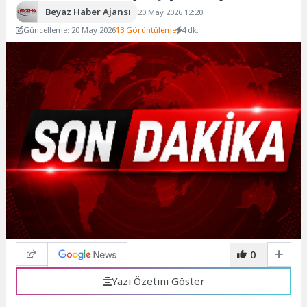
Beyaz Haber Ajansı
20 May 2026 12:20
Güncelleme: 20 May 2026
13 Görüntüleme
4 dk.
0
Yazı Özetini Göster