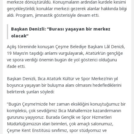
merkeze dönüştürüldü. Konuşmaların ardından kurdele kesimi
gerçekleştirildi; konuklar merkezi gezerek alanlar hakkında bilgi
aldı. Program, jimnastik gösterisiyle devam etti.
Başkan Denizli: “Burası yaşayan bir merkez
olacak”
Açılış töreninde konuşan Çeşme Belediye Başkanı Lâl Denizli,
19 Mayıs’ın taşıdığı anlamı vurgulayarak, Atatürk’ün gençliğe
ve spora verdiği önemin bugün de yol gösterici olduğunu
ifade etti.
Başkan Denizli, Ilıca Atatürk Kültür ve Spor Merkezi’nin yıl
boyunca yaşayan bir buluşma alanı olmasını hedeflediklerini
belirterek şunları söyledi:
“Bugün Çeşme’mizde her zaman eksikliğini konuştuğumuz bir
kompleksi, çok sevdiğimiz Ilıca Mahallemize kazandırmanın
gururunu yaşıyoruz. Burada Gençlik ve Spor Hizmetleri
Müdürlüğümüzün idari birimleri, çok amaçlı salonumuz,
Çeşme Kent Enstitüsü sınıfımız, spor stüdyomuz ve