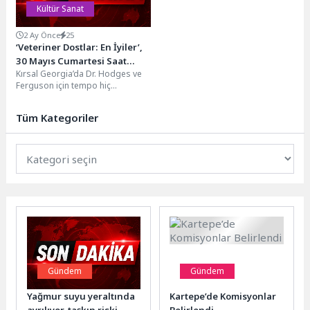
Kültür Sanat
2 Ay Önce
25
‘Veteriner Dostlar: En İyiler’,
30 Mayıs Cumartesi Saat
Kırsal Georgia’da Dr. Hodges ve
21.00’de National Geographic
Ferguson için tempo hiç
WILD Ekranlarında!
düşmüyor. Parazitlenen akvaryum
balıklarından gelişim geriliği...
Tüm Kategoriler
Gündem
Gündem
Yağmur suyu yeraltında
Kartepe’de Komisyonlar
ayrılıyor, taşkın riski
Belirlendi