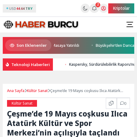
2
Kriptolar
USD
44.64 TRY
Son Eklenenler
i ve Yatırım Potansiyeli Masaya Yatırıldı
Büyükşehir’den Darıca’ya mo
Teknoloji Haberleri
Kaspersky, Sürdürülebilirlik Raporu’nu 
Ana Sayfa
Kültür Sanat
Çeşme’de 19 Mayıs coşkusu Ilıca Atatürk
Kültür ve Spor Merkezi’nin açılışıyla taçlandı
Kültür Sanat
0
Çeşme’de 19 Mayıs coşkusu Ilıca
Atatürk Kültür ve Spor
Merkezi’nin açılışıyla taçlandı