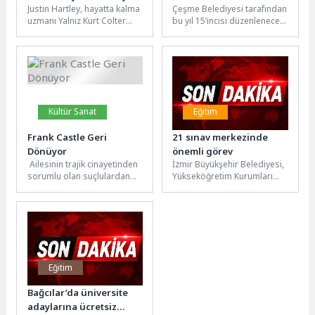
Justin Hartley, hayatta kalma
Çeşme Belediyesi tarafından
Boyunca Her Pazar
tanıtıldı: “Köklerden
uzmanı Yalnız Kurt Colter
bu yıl 15’incisi düzenlenecek
20.30’da FX
Dünyaya” yolculuk
Shaw rolüyle geri dönüyor...
olan ve ilk kez “uluslararası”
Ekranlarında!
başlıyor
Geçen sezonun bomba...
statü kazanan Alaçatı...
Kültür Sanat
Eğitim
Frank Castle Geri
21 sınav merkezinde
Dönüyor
önemli görev
Ailesinin trajik cinayetinden
İzmir Büyükşehir Belediyesi,
sorumlu olan suçlulardan
Yükseköğretim Kurumları
intikam aldığını düşünen
Sınavı’nda (YKS) adayların
ancak çok geçmeden
huzurlu bir ortamda
meydana gelen bu...
yarışması ve sınav
merkezlerine...
Eğitim
Bağcılar’da üniversite
adaylarına ücretsiz