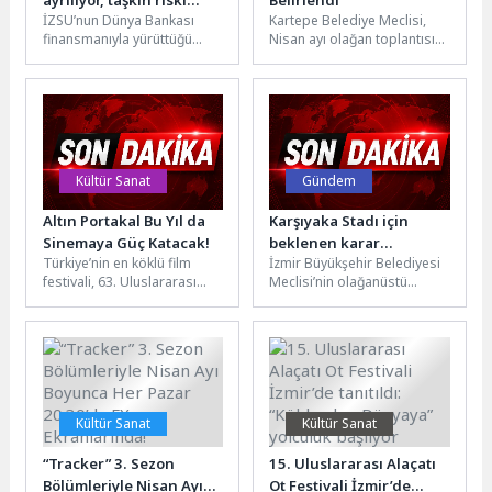
İZSU’nun Dünya Bankası
Kartepe Belediye Meclisi,
azalıyor
finansmanıyla yürüttüğü
Nisan ayı olağan toplantısını
TEFWER Projesi’nin yeni
Kartepe Belediye Başkanı Av.
etapları Bornova ve Buca’da
M. Mustafa Kocaman
başladı. Yaklaşık 140...
başkanlığında...
Kültür Sanat
Gündem
Altın Portakal Bu Yıl da
Karşıyaka Stadı için
Sinemaya Güç Katacak!
beklenen karar
Türkiye’nin en köklü film
İzmir Büyükşehir Belediyesi
meclisten geçti
festivali, 63. Uluslararası
Meclisi’nin olağanüstü
Antalya Altın Portakal Film
toplantısında Karşıyaka
Festivali, 24- 31 Ekim 2026...
Zübeyde Hanım Stadyumu
projesiyle ilgili önemli bir
karar...
Kültür Sanat
Kültür Sanat
“Tracker” 3. Sezon
15. Uluslararası Alaçatı
Bölümleriyle Nisan Ayı
Ot Festivali İzmir’de