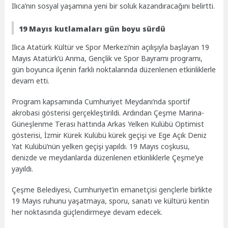
Ilıca’nın sosyal yaşamına yeni bir soluk kazandıracağını belirtti.
19 Mayıs kutlamaları gün boyu sürdü
Ilıca Atatürk Kültür ve Spor Merkezi’nin açılışıyla başlayan 19
Mayıs Atatürk’ü Anma, Gençlik ve Spor Bayramı programı,
gün boyunca ilçenin farklı noktalarında düzenlenen etkinliklerle
devam etti.
Program kapsamında Cumhuriyet Meydanı’nda sportif
akrobasi gösterisi gerçekleştirildi. Ardından Çeşme Marina-
Güneşlenme Terası hattında Arkas Yelken Kulübü Optimist
gösterisi, İzmir Kürek Kulübü kürek geçişi ve Ege Açık Deniz
Yat Kulübü’nün yelken geçişi yapıldı. 19 Mayıs coşkusu,
denizde ve meydanlarda düzenlenen etkinliklerle Çeşme’ye
yayıldı.
Çeşme Belediyesi, Cumhuriyet’in emanetçisi gençlerle birlikte
19 Mayıs ruhunu yaşatmaya, sporu, sanatı ve kültürü kentin
her noktasında güçlendirmeye devam edecek.