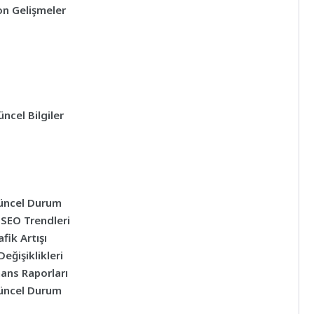
on Gelişmeler
ncel Bilgiler
Güncel Durum
 SEO Trendleri
ik Artışı
eğişiklikleri
ans Raporları
Güncel Durum