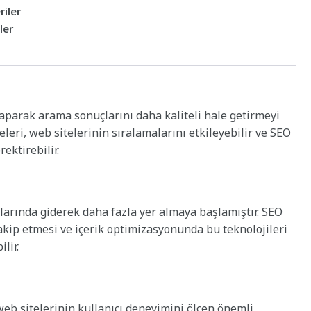
iler
ler
yaparak arama sonuçlarını daha kaliteli hale getirmeyi
eri, web sitelerinin sıralamalarını etkileyebilir ve SEO
ektirebilir.
arında giderek daha fazla yer almaya başlamıştır. SEO
akip etmesi ve içerik optimizasyonunda bu teknolojileri
lir.
web sitelerinin kullanıcı deneyimini ölçen önemli