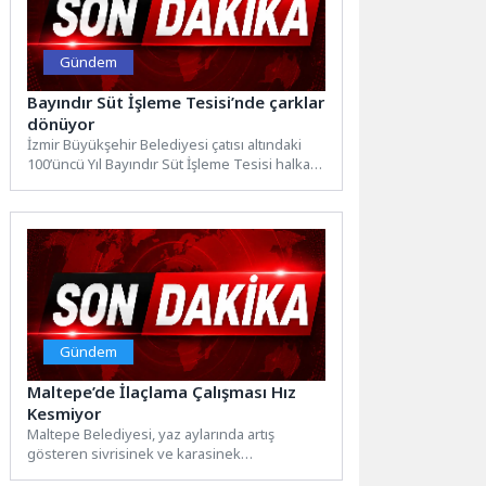
Gündem
Bayındır Süt İşleme Tesisi’nde çarklar
dönüyor
İzmir Büyükşehir Belediyesi çatısı altındaki
100’üncü Yıl Bayındır Süt İşleme Tesisi halka
güvenilir, erişilebilir, sağlıklı...
Gündem
Maltepe’de İlaçlama Çalışması Hız
Kesmiyor
Maltepe Belediyesi, yaz aylarında artış
gösteren sivrisinek ve karasinek
popülasyonuna karşı ilçe genelinde ilaçlama