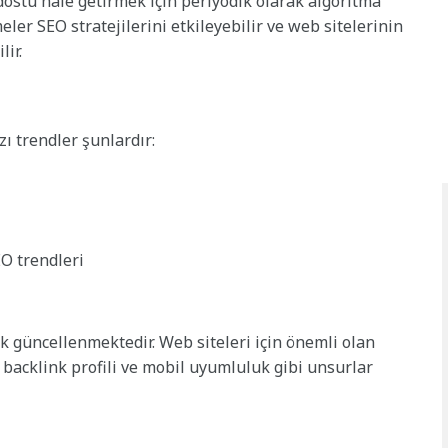
dostu hale getirmek için periyodik olarak algoritma
er SEO stratejilerini etkileyebilir ve web sitelerinin
ir.
ı trendler şunlardır:
SEO trendleri
ak güncellenmektedir. Web siteleri için önemli olan
i, backlink profili ve mobil uyumluluk gibi unsurlar