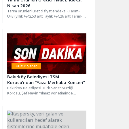
Nisan 2026
Tarım ürünleri üretici fiyat endeksi (Tarım-
ÜFE) yıllık %42,53 arttı, aylık %4,26 arttıTarım-
ÜFE'de (2020=100), 2026 yılı...
Kültür Sanat
Bakırköy Belediyesi TSM
Korosu’ndan “Yaza Merhaba Konseri”
Bakırköy Belediyesi Türk Sanat Müziği
Korosu, Şef Nevin Yılmaz yönetiminde
düzenlenen “Yaza Merhaba Konseri” ile...