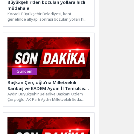
Büyükşehir’den bozulan yollara hızlı
müdahale
Kocaeli Büyükşehir Belediyesi, kent
genelinde altyapı sonrası bozulan yolları hızla
onararak ulaşım konforunu artırıyor. Bu...
Gündem
Başkan Çerçioğlu’na Milletvekili
Sarıbaş ve KADEM Aydın İl Temsilcisi
Akıcı’dan Ziyaret
Aydın Büyükşehir Belediye Başkanı Özlem
Çerçioğlu, AK Parti Aydın Milletvekili Seda
Sarıbaş ve KADEM Aydın...