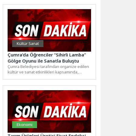
çalışmalarını...
Kültür Sanat
Çumra’da Öğrenciler “Sihirli Lamba”
Gölge Oyunu ile Sanatla Buluştu
Çumra Belediyesi tarafından organize edilen
kültür ve sanat etkinlikleri kapsamında,
Trabzon Devlet Tiyatrosu oyuncuları
tarafından...
Ekonomi
Tarım Ürünleri Üretici Fiyat Endeksi,