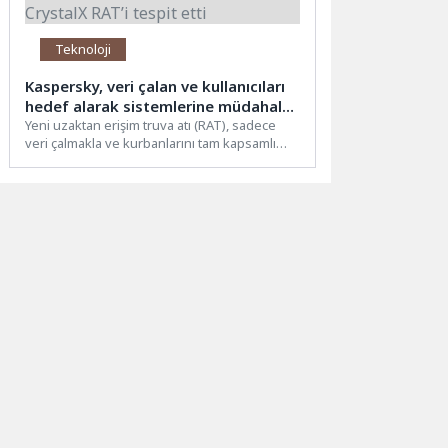
Teknoloji
Kaspersky, veri çalan ve kullanıcıları
hedef alarak sistemlerine müdahale
eden CrystalX RAT’i tespit etti
Yeni uzaktan erişim truva atı (RAT), sadece
veri çalmakla ve kurbanlarını tam kapsamlı
gözetlemekle kalmıyor,...