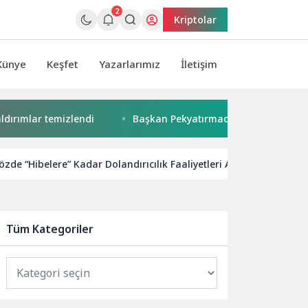
2
Kriptolar
Künye
Keşfet
Yazarlarımız
İletişim
ar temizlendi
Başkan Pekyatırmacı’dan Esnaf Ziyareti
de “Hibelere” Kadar Dolandırıcılık Faaliyetleri Artışta
Sa
Tüm Kategoriler