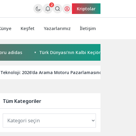
2
Kriptolar
Künye
Keşfet
Yazarlarımız
İletişim
didas
Türk Dünyası’nın Kalbi Keçiören’de Attı
Kaçak
e Teknoloji: 2026’da Arama Motoru Pazarlamasında Neler Olacak?
Tüm Kategoriler