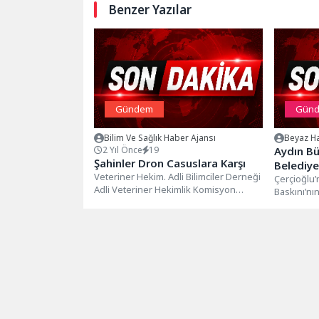
Benzer Yazılar
Gündem
Gün
Bilim Ve Sağlık Haber Ajansı
Beyaz Ha
2 Yıl Önce
19
Aydın Bü
Şahinler Dron Casuslara Karşı
Belediye
Veteriner Hekim. Adli Bilimciler Derneği
Baskını’
Çerçioğlu
Adli Veteriner Hekimlik Komisyon
Baskını’n
Anlamlı 
Başkanı Prof. Dr. Gültekin Yıldız ve...
anlamlı bi
düzenlend
Büyükşehir