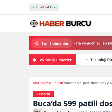
USD
44.64 TRY
Son Eklenenler
Saadet Mirci Semt Merkezi hayata yeniden açılan kapısı o
Teknoloji Haberleri
Teknoloji Dü
Ana Sayfa
Gündem
Buca’da 599 patili dost sıcak y
Gündem
Buca’da 599 patili d