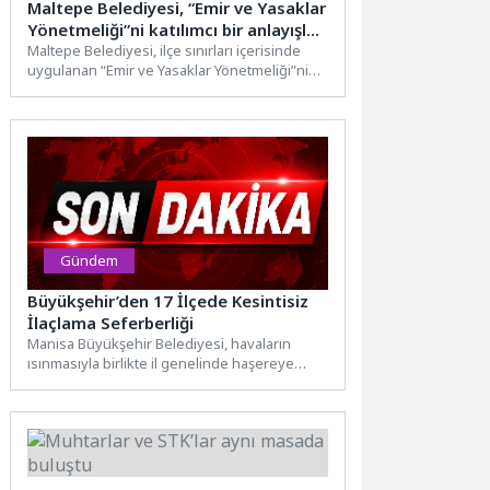
Maltepe Belediyesi, “Emir ve Yasaklar
Yönetmeliği”ni katılımcı bir anlayışla
yeniliyor
Maltepe Belediyesi, ilçe sınırları içerisinde
uygulanan “Emir ve Yasaklar Yönetmeliği”ni
şeffaf ve katılımcı bir yaklaşımla...
Gündem
Büyükşehir’den 17 İlçede Kesintisiz
İlaçlama Seferberliği
Manisa Büyükşehir Belediyesi, havaların
ısınmasıyla birlikte il genelinde haşereye
karşı yürüttüğü ilaçlama çalışmalarına hız
kesmeden...