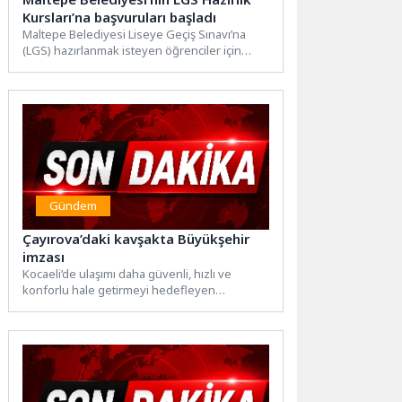
Kursları’na başvuruları başladı
Maltepe Belediyesi Liseye Geçiş Sınavı’na
(LGS) hazırlanmak isteyen öğrenciler için
ücretsiz LGS Hazırlık Kursları
düzenliyor.Maltepe...
Gündem
Çayırova’daki kavşakta Büyükşehir
imzası
Kocaeli’de ulaşımı daha güvenli, hızlı ve
konforlu hale getirmeyi hedefleyen
Büyükşehir Belediyesi, Çayırova’da
gerçekleştirdiği yatırımlarla...