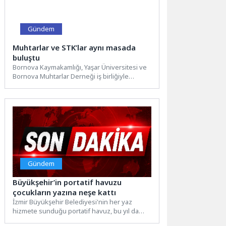
Gündem
Muhtarlar ve STK’lar aynı masada
buluştu
Bornova Kaymakamlığı, Yaşar Üniversitesi ve
Bornova Muhtarlar Derneği iş birliğiyle
yürütülen “Bornova İlçesi Muhtarlarına
Yönelik...
Gündem
Büyükşehir’in portatif havuzu
çocukların yazına neşe kattı
İzmir Büyükşehir Belediyesi'nin her yaz
hizmete sunduğu portatif havuz, bu yıl da
Konak Pazaryeri Mahallesi'nde...