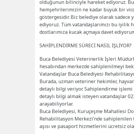
olduğunun bilinciyle hareket ediyoruz. B
hemşehrilerimizin ne kadar büyük bir v
göstergesidir. Biz belediye olarak sadece y
ediyoruz. Tüm vatandaşlarımızı bu iyilik 
dostlarımıza kucak açmaya davet ediyorum
SAHİPLENDİRME SÜRECİ NASIL İŞLİYOR?
Buca Belediyesi Veterinerlik İşleri Müdür
hesabından merkezde sahiplenilmeyi bekley
Vatandaşlar Buca Belediyesi Rehabilitasyon
Burada, uzman veteriner hekimler, hayvanı
detaylı bilgi veriyor. Sahiplendirme işlemi 
detaylı bilgi almak isteyen vatandaşlar 02
arayabiliyorlar.
Buca Belediyesi, Kuruçeşme Mahallesi Do
Rehabilitasyon Merkezi’nde sahiplenilen tü
aşısı ve pasaport hizmetlerini ücretsiz ola