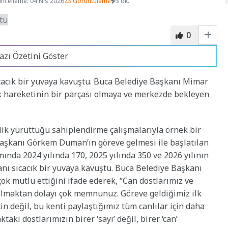
ncelleme: 04 Nis 2026
23 Görüntüleme
3 dk.
0
azı Özetini Göster
ıcacık bir yuvaya kavuştu. Buca Belediye Başkanı Mimar
k hareketinin bir parçası olmaya ve merkezde bekleyen
lik yürüttüğü sahiplendirme çalışmalarıyla örnek bir
 Başkanı Görkem Duman’ın göreve gelmesi ile başlatılan
nda 2024 yılında 170, 2025 yılında 350 ve 2026 yılının
anı sıcacık bir yuvaya kavuştu. Buca Belediye Başkanı
 mutlu ettiğini ifade ederek, “Can dostlarımız ve
olmaktan dolayı çok memnunuz. Göreve geldiğimiz ilk
in değil, bu kenti paylaştığımız tüm canlılar için daha
taki dostlarımızın birer ‘sayı’ değil, birer ‘can’