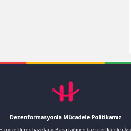
Dezenformasyonla Mücadele Politikamız
mı
i gözetilerek hazırlanır. Buna rağmen bazı içeriklerde eksik