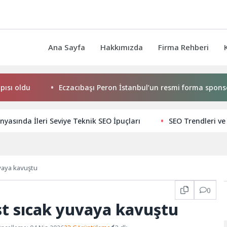
Ana Sayfa
Hakkımızda
Firma Rehberi
ldu
Eczacıbaşı Peron İstanbul’un resmi forma sponsoru a
nyasında İleri Seviye Teknik SEO İpuçları
SEO Trendleri v
uvaya kavuştu
0
ost sıcak yuvaya kavuştu