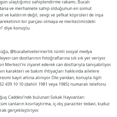
ugün ulaştığımız sahiplendirme rakamı, Bucalı
icdana ve merhamete sahip olduğunun en somut
ol ve kaldırım değil, sevgi ve şefkat köprüleri de inşa
hareketinin bir parçası olmaya ve merkezimizdeki
” diye konuştu.
lüğü, @bucabelveterinerlik isimli sosyal medya
en can dostlarının fotoğraflarına sık sık yer veriyor.
 Merkezi’ni ziyaret ederek can dostlarıyla tanışabiliyor.
n karakteri ve bakım ihtiyaçları hakkında ailelere
resmi kayıt altına alınıyor. Öte yandan, konuyla ilgili
32 439 10 10 (dahili 1981 veya 1985) numaralı telefonu
ğuş Caddesi’nde bulunan Sokak Hayvanları
m canların kısırlaştırma, iç-dış paraziter tedavi, kuduz
rak gerçekleştiriyor.