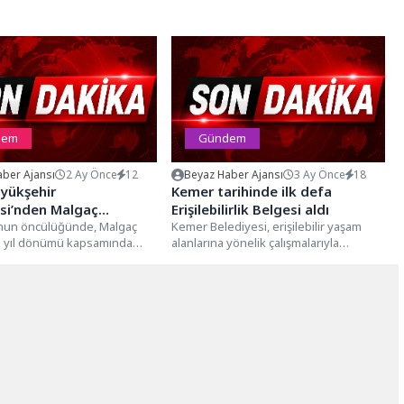
dem
Gündem
ber Ajansı
2 Ay Önce
12
Beyaz Haber Ajansı
3 Ay Önce
18
yükşehir
Kemer tarihinde ilk defa
si’nden Malgaç
Erişilebilirlik Belgesi aldı
nın Yıl Dönümünde
’nun öncülüğünde, Malgaç
Kemer Belediyesi, erişilebilir yaşam
ın yıl dönümü kapsamında
alanlarına yönelik çalışmalarıyla
Yürüyüş
r anma programı
tarihinde ilk defa “Erişilebilirlik Belgesi”
i.Etkinlik kapsamında Aydın
almaya hak kazandı....
...