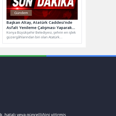
Gündem
Başkan Altay, Atatürk Caddesi’nde
Asfalt Yenileme Çalışması Yaparak
Standardı Yükselttiklerini Açıkladı
Konya Büyükşehir Belediyesi, şehrin en işlek
güzergâhlarından biri olan Atatürk
Caddesi'nde asfalt yenileme çalışması yaptı....
, hatalı veya güncelliğini yitirmiş