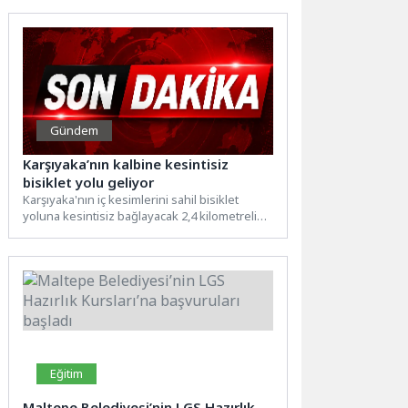
Gündem
Karşıyaka’nın kalbine kesintisiz
bisiklet yolu geliyor
Karşıyaka'nın iç kesimlerini sahil bisiklet
yoluna kesintisiz bağlayacak 2,4 kilometrelik
bisiklet yolu ve çevre düzenlemesi...
Eğitim
Maltepe Belediyesi’nin LGS Hazırlık