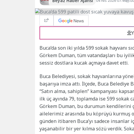
Beyaz Haber Ajansı
04 Nis 2026 07:46
Gü
Y
Buca’da son iki yılda 599 sokak hayvanı s
Görkem Duman, tüm vatandaşları bu iyili
sessiz dostlara kucak açmaya davet etti.
Buca Belediyesi, sokak hayvanlarına yöne
başarıya imza attı. İlçede, Buca Belediye
“Satın alma, sahiplen” kampanyası kapsamı
ilk üç ayında 79, toplamda ise 599 sokak c
Görkem Duman, bu durumun kendilerini çok
ailelerimiz arasında bu köprüyü kurmuş 
günden itibaren Buca’yı sadece insanlar iç
yaşanabilir bir yer kılma sözü verdik. Sokak