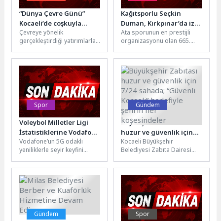
“Dünya Çevre Günü”
Kağıtsporlu Seçkin
Kocaeli’de coşkuyla
Duman, Kırkpınar’da iz
Çevreye yönelik
Ata sporunun en prestijli
kutlandı; En çevreci
bıraktı
gerçekleştirdiği yatırımlarla
organizasyonu olan 665.
şehirde en özel kutlama
tüm Türkiye’ye örnek olan
Tarihi Kırkpınar Yağlı
Kocaeli Büyükşehir
Güreşleri’nde Kocaeli
Belediyesi, “5 Haziran Dünya
Büyükşehir Belediyesi
Çevre...
Kağıtspor’un...
Spor
Gündem
Voleybol Milletler Ligi
Büyükşehir Zabıtası
İstatistiklerine Vodafone
huzur ve güvenlik için
Vodafone’un 5G odaklı
Kocaeli Büyükşehir
5G İmzası
7/24 sahada; “Güvenli
yeniliklerle seyir keyfini
Belediyesi Zabıta Dairesi
Kocaeli” hedefiyle şehrin
artırdığı amazon.com.tr Voleybol
Başkanlığı’na bağlı Güvenlik
her köşesindeler
Milletler Ligi
Şube Müdürlüğü ekipleri,
Ankara 2026 etabı
kent genelinde güvenlik ve...
tamamlandı. Başkent’te
üstün bir performans
sergileyerek...
Gündem
Spor