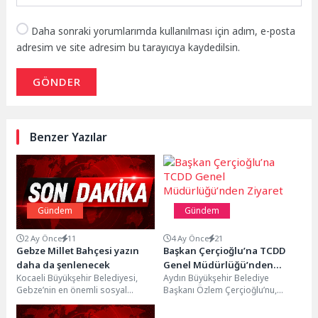
Daha sonraki yorumlarımda kullanılması için adım, e-posta
adresim ve site adresim bu tarayıcıya kaydedilsin.
GÖNDER
Benzer Yazılar
Gündem
Gündem
2 Ay Önce
11
4 Ay Önce
21
Gebze Millet Bahçesi yazın
Başkan Çerçioğlu’na TCDD
daha da şenlenecek
Genel Müdürlüğü’nden
Kocaeli Büyükşehir Belediyesi,
Aydın Büyükşehir Belediye
Ziyaret
Gebze’nin en önemli sosyal
Başkanı Özlem Çerçioğlu’nu,
yaşam alanlarından biri olan
Türkiye Cumhuriyeti Devlet
Gebze Millet Bahçesi’nde bakım...
Demiryolları Taşımacılık A.Ş.