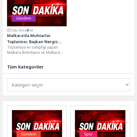
Genel Müdür Yardımcısı...
Gündem
3 Ay Önce
18
Malkara’da Muhtarlar
Toplantısı: Başkan Nergiz
Toplantıya ev sahipliği yapan
Karaağaçlı Öztürk’ten Ortak
Malkara Belediyesi ve Malkara
Akıl Mesajı
Belediye Başkanı Nergiz
Karaağaçlı Öztürk, 4 Mayıs...
Tüm Kategoriler
Gündem
Spor