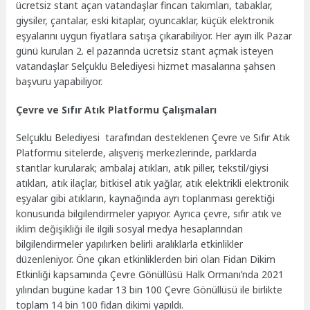
ücretsiz stant açan vatandaşlar fincan takımları, tabaklar,
giysiler, çantalar, eski kitaplar, oyuncaklar, küçük elektronik
eşyalarını uygun fiyatlara satışa çıkarabiliyor. Her ayın ilk Pazar
günü kurulan 2. el pazarında ücretsiz stant açmak isteyen
vatandaşlar Selçuklu Belediyesi hizmet masalarına şahsen
başvuru yapabiliyor.
Çevre ve Sıfır Atık Platformu Çalışmaları
Selçuklu Belediyesi tarafından desteklenen Çevre ve Sıfır Atık
Platformu sitelerde, alışveriş merkezlerinde, parklarda
stantlar kurularak; ambalaj atıkları, atık piller, tekstil/giysi
atıkları, atık ilaçlar, bitkisel atık yağlar, atık elektrikli elektronik
eşyalar gibi atıkların, kaynağında ayrı toplanması gerektiği
konusunda bilgilendirmeler yapıyor. Ayrıca çevre, sıfır atık ve
iklim değişikliği ile ilgili sosyal medya hesaplarından
bilgilendirmeler yapılırken belirli aralıklarla etkinlikler
düzenleniyor. Öne çıkan etkinliklerden biri olan Fidan Dikim
Etkinliği kapsamında Çevre Gönüllüsü Halk Ormanı’nda 2021
yılından bugüne kadar 13 bin 100 Çevre Gönüllüsü ile birlikte
toplam 14 bin 100 fidan dikimi yapıldı.