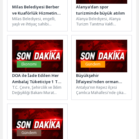
Milas Belediyesi Berber
Alanya’dan spor
ve Kuaförlük Hizmetine
turizminde büyük atılım
Milas Belediyesi, engelli,
Alanya Belediyesi, Alanya
Devam Ediyor
yaşlı ve ihtiyaç sahibi
Turizm Tanıtma Vakfı
bireylere yönelik yürüttüğü
(ALTAV) ve Türkiye Voleybol
çalışmalara devam ediyor.
Federasyonu (TVF) iş
Evden çıkma...
birliğiyle hazırlanan...
Ekonomi
Gündem
DOA ile İade Edilen Her
Büyükşehir
Ambalaj Tüketiciye 1 TL
İtfaiyesi’nden orman
T.C. Çevre, Şehircilik ve İklim
Antalya'nın Kepez ilçesi
Kazandıracak
yangınına müdahale
Değişikliği Bakanı Murat
Çamlıca Mahallesi'nde çıkan
Kurum, 1 Temmuz’dan
orman yangınına Antalya
itibaren Türkiye genelinde
Büyükşehir Belediyesi
hayata...
İtfaiyesi ve Orman Bölge...
Gündem