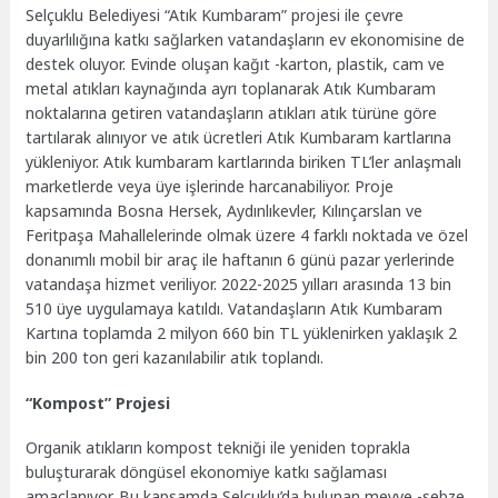
Selçuklu Belediyesi “Atık Kumbaram” projesi ile çevre
duyarlılığına katkı sağlarken vatandaşların ev ekonomisine de
destek oluyor. Evinde oluşan kağıt -karton, plastik, cam ve
metal atıkları kaynağında ayrı toplanarak Atık Kumbaram
noktalarına getiren vatandaşların atıkları atık türüne göre
tartılarak alınıyor ve atık ücretleri Atık Kumbaram kartlarına
yükleniyor. Atık kumbaram kartlarında biriken TL’ler anlaşmalı
marketlerde veya üye işlerinde harcanabiliyor. Proje
kapsamında Bosna Hersek, Aydınlıkevler, Kılınçarslan ve
Feritpaşa Mahallelerinde olmak üzere 4 farklı noktada ve özel
donanımlı mobil bir araç ile haftanın 6 günü pazar yerlerinde
vatandaşa hizmet veriliyor. 2022-2025 yılları arasında 13 bin
510 üye uygulamaya katıldı. Vatandaşların Atık Kumbaram
Kartına toplamda 2 milyon 660 bin TL yüklenirken yaklaşık 2
bin 200 ton geri kazanılabilir atık toplandı.
“Kompost” Projesi
Organik atıkların kompost tekniği ile yeniden toprakla
buluşturarak döngüsel ekonomiye katkı sağlaması
amaçlanıyor. Bu kapsamda Selçuklu’da bulunan meyve -sebze