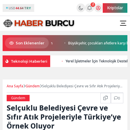
2
Kriptolar
USD
44.64 TRY
Son Eklenenler
start Başkan Büyükakın’dan
Büyükşehir, çocukları afetlere karşı bilinçl
Teknoloji Haberleri
Yerel İşletmeler İçin Teknolojik Destek i
Ana Sayfa
Gündem
Selçuklu Belediyesi Çevre ve Sıfır Atık Projeleriyle
Türkiye’ye Örnek Oluyor
Gündem
0
Selçuklu Belediyesi Çevre ve
Sıfır Atık Projeleriyle Türkiye’ye
Örnek Oluyor