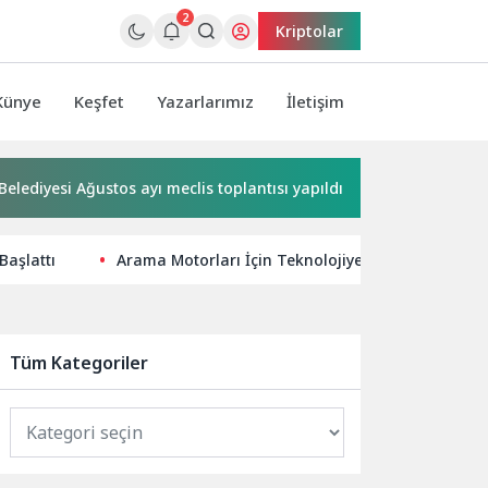
2
Kriptolar
Künye
Keşfet
Yazarlarımız
İletişim
si Ağustos ayı meclis toplantısı yapıldı
Başkan Hatice Gen
Başlattı
Arama Motorları İçin Teknolojiye Uyumlu SEO Strat
Tüm Kategoriler