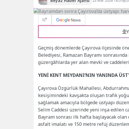
Beyaz Haber Ajansı
23 Mar 2026 18:01
G
Y
Geçmiş dönemlerde Çayırova ilçesinde öne
Belediyesi, Ramazan Bayramı sonrasında i
güzergâhlarda yer alan mevki ve caddeleri
YENİ KENT MEYDANI’NIN YANINDA ÜST
Çayırova Özgürlük Mahallesi, Abdurrahma
kesişimindeki kavşakta oluşan trafik yoğ
sağlamak amacıyla bölgede üstyapı düzen
Selim Caddesi üzerinde yeni inşa edilen ca
Bayram sonrası ilk hafta başlayacak olan
asfalt imalatı ve 150 metre refüj düzenlem