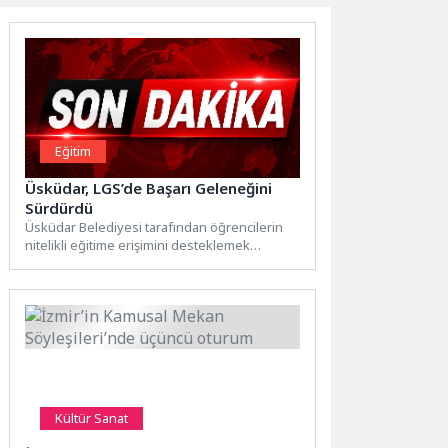
Eğitim
Üsküdar, LGS’de Başarı Geleneğini
Sürdürdü
Üsküdar Belediyesi tarafından öğrencilerin
nitelikli eğitime erişimini desteklemek
amacıyla hayata geçirilen LGS Hazırlık
Merkezleri, bu...
Kültür Sanat