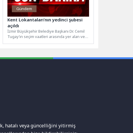
Gündem
Kent Lokantaları’nın yedinci şubesi
açıldı
İzmir Büyükşehir Belediye Başkanı Dr. Cemil
Tugay’ın seçim vaatleri arasında yer alan ve
göreve gelir...
, hatalı veya güncelliğini yitirmiş