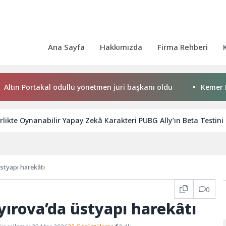
Ana Sayfa
Hakkımızda
Firma Rehberi
 Portakal ödüllü yönetmen jüri başkanı oldu
Kemer Belediye
likte Oynanabilir Yapay Zekâ Karakteri PUBG Ally’ın Beta Testini 
styapı harekâtı
0
ırova’da üstyapı harekâtı