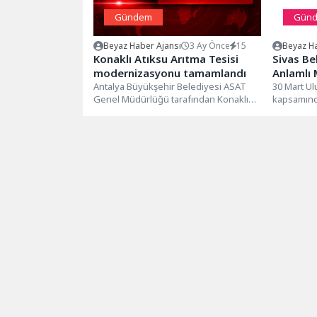
Gündem
Gün
Beyaz Haber Ajansı
3 Ay Önce
15
Beyaz Ha
Konaklı Atıksu Arıtma Tesisi
Sivas Be
modernizasyonu tamamlandı
Anlamlı
Antalya Büyükşehir Belediyesi ASAT
30 Mart Ul
Genel Müdürlüğü tarafından Konaklı
kapsamında
Atıksu Arıtma Tesisi’nde yürütülen
sürdürülebi
modernizasyon çalışmaları
tamamlanarak...