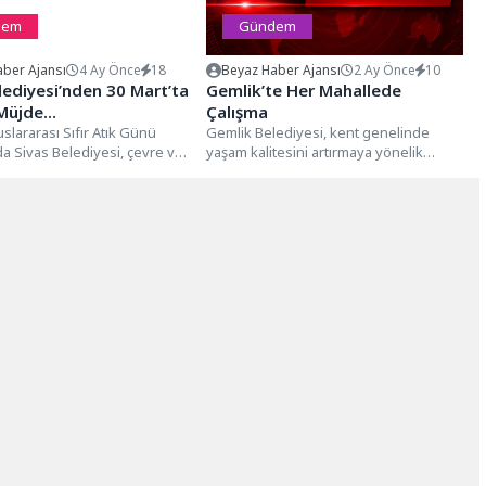
dem
Gündem
ber Ajansı
4 Ay Önce
18
Beyaz Haber Ajansı
2 Ay Önce
10
lediyesi’nden 30 Mart’ta
Gemlik’te Her Mahallede
 Müjde…
Çalışma
uslararası Sıfır Atık Günü
Gemlik Belediyesi, kent genelinde
 Sivas Belediyesi, çevre ve
yaşam kalitesini artırmaya yönelik
lirlik alanında önemli bir...
çalışmalarını aralıksız sürdürüyor. Fen
İşleri Müdürlüğü ekipleri,...