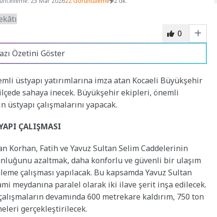
üncelleme: 23 Mar 2026
22 Görüntüleme
2 dk.
0
azı Özetini Göster
mli üstyapı yatırımlarına imza atan Kocaeli Büyükşehir
lçede sahaya inecek. Büyükşehir ekipleri, önemli
n üstyapı çalışmalarını yapacak.
YAPI ÇALIŞMASI
n Korhan, Fatih ve Yavuz Sultan Selim Caddelerinin
unluğunu azaltmak, daha konforlu ve güvenli bir ulaşım
leme çalışması yapılacak. Bu kapsamda Yavuz Sultan
mi meydanına paralel olarak iki ilave şerit inşa edilecek.
 çalışmaların devamında 600 metrekare kaldırım, 750 ton
eleri gerçekleştirilecek.