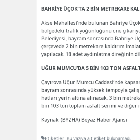
BAHRİYE ÜÇOK’TA 2 BİN METREKARE KA
Akse Mahallesi’nde bulunan Bahriye Üço
bölgedeki trafik yoğunluğunu öne çıkarı
Belediyesi, bayram sonrasında Bahriye Üç
çerçevede 2 bin metrekare kaldırım imalatı
yapılacak. 18 adet aydınlatma direğinin dik
UĞUR MUMCU’DA 5 BİN 103 TON ASFALT
Çayırova Uğur Mumcu Caddesi’nde kapsamlı
bayram sonrasında yüksek tempoyla çalış
hatları yerin altına alınacak, 3 bin metrek
bin 103 ton toplam asfalt serimi ve diğer i
Kaynak: (BYZHA) Beyaz Haber Ajansı
Etiketler :
Bu yazıya ait etiket bulunamadı.