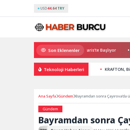
USD
44.64 TRY
Son Eklenenler
6 PUBG Mobile World Cup Heyecanı Paris’te Başlıyor
Altın
Teknoloji Haberleri
KRAFTON, Bir
Ana Sayfa
Gündem
Bayramdan sonra Çayırova’da ü
Gündem
Bayramdan sonra Çay