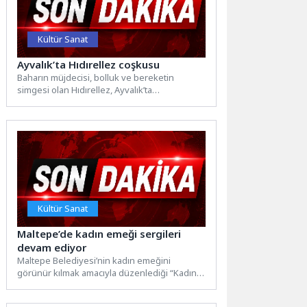
Kültür Sanat
Ayvalık’ta Hıdırellez coşkusu
Baharın müjdecisi, bolluk ve bereketin
simgesi olan Hıdırellez, Ayvalık’ta
düzenlenecek şenlikle kutlanacak. Ayvalık
Belediye Başkanı...
Kültür Sanat
Maltepe’de kadın emeği sergileri
devam ediyor
Maltepe Belediyesi’nin kadın emeğini
görünür kılmak amacıyla düzenlediği “Kadın
Emeği ve Dayanışma Sergisi” ziyaretçilerini
ağırlamaya...