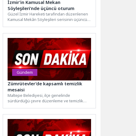
İzmir’in Kamusal Mekan
Söyleşileri’nde üçüncü oturum
Güzel İzmir Hareketi tarafından düzenlenen
Kamusal Mekân Söyleşileri serisinin üçüncü
buluşması “Kentin Ritmi: Kamusal Alanda...
Gündem
Zümrütevler’de kapsamlı temizlik
mesaisi
Maltepe Belediyesi, ilçe genelinde
sürdürdüğü çevre düzenleme ve temizlik
çalışmalarını bu kez Zümrütevler
Mahallesi’nde yoğunlaştırdı....