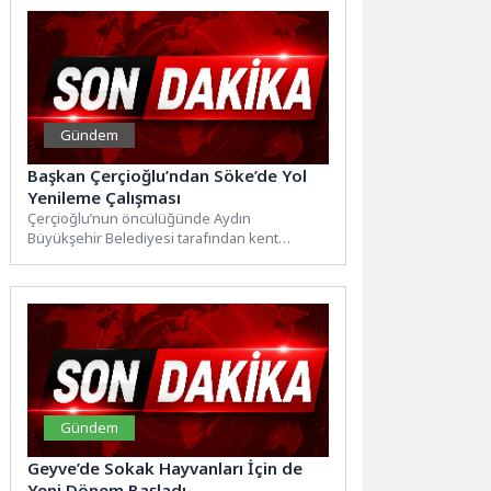
Gündem
Başkan Çerçioğlu’ndan Söke’de Yol
Yenileme Çalışması
Çerçioğlu’nun öncülüğünde Aydın
Büyükşehir Belediyesi tarafından kent
genelinde gerçekleştirilen çalışmalar devam
ediyor.Yatırımlarına her geçen gün...
Gündem
Geyve’de Sokak Hayvanları İçin de
Yeni Dönem Başladı