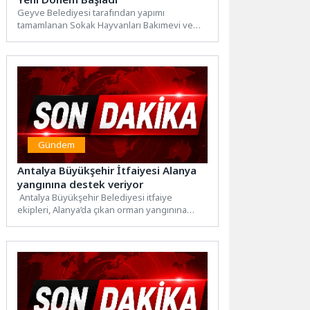
Geyve Belediyesi tarafından yapımı
tamamlanan Sokak Hayvanları Bakımevi ve
Doğal Yaşam Alanı düzenlenen törenle
hizmete...
Gündem
Antalya Büyükşehir İtfaiyesi Alanya
yangınına destek veriyor
Antalya Büyükşehir Belediyesi itfaiye
ekipleri, Alanya’da çıkan orman yangınına
müdahale çalışmalarına destek veriyor.
Antalya Büyükşehir...