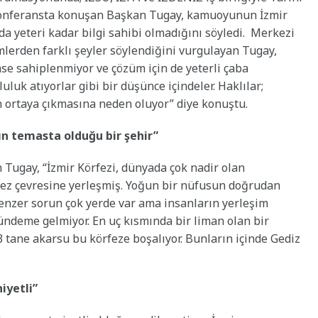
 konferansta konuşan Başkan Tugay, kamuoyunun İzmir
 yeteri kadar bilgi sahibi olmadığını söyledi. Merkezi
lerden farklı şeyler söylendiğini vurgulayan Tugay,
se sahiplenmiyor ve çözüm için de yeterli çaba
uluk atıyorlar gibi bir düşünce içindeler. Haklılar;
nın ortaya çıkmasına neden oluyor” diye konuştu.
n temasta olduğu bir şehir”
 Tugay, “İzmir Körfezi, dünyada çok nadir olan
rfez çevresine yerleşmiş. Yoğun bir nüfusun doğrudan
Benzer sorun çok yerde var ama insanların yerleşim
ündeme gelmiyor. En uç kısmında bir liman olan bir
3 tane akarsu bu körfeze boşalıyor. Bunların içinde Gediz
iyetli”