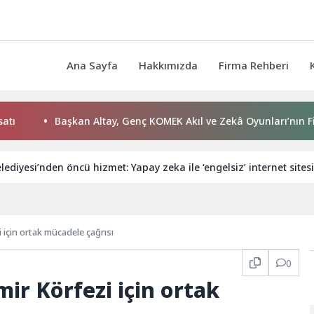
Ana Sayfa
Hakkımızda
Firma Rehberi
Başkan Altay, Genç KOMEK Akıl ve Zekâ Oyunları’nın Final Turu
ediyesi’nden öncü hizmet: Yapay zeka ile ‘engelsiz’ internet sitesi
için ortak mücadele çağrısı
0
ir Körfezi için ortak