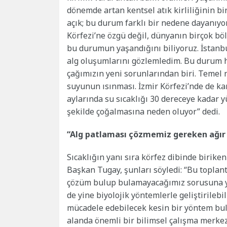
dönemde artan kentsel atık kirliliğinin b
açık; bu durum farklı bir nedene dayanıyor.
Körfezi’ne özgü değil, dünyanın birçok böl
bu durumun yaşandığını biliyoruz. İstanbu
alg oluşumlarını gözlemledim. Bu durum he
çağımızın yeni sorunlarından biri. Temel ne
suyunun ısınması. İzmir Körfezi’nde de kara
aylarında su sıcaklığı 30 dereceye kadar yü
şekilde çoğalmasına neden oluyor” dedi.
“Alg patlaması çözmemiz gereken ağır 
Sıcaklığın yanı sıra körfez dibinde biriken
Başkan Tugay, şunları söyledi: “Bu toplan
çözüm bulup bulamayacağımız sorusuna ya
de yine biyolojik yöntemlerle geliştirilebi
mücadele edebilecek kesin bir yöntem bul
alanda önemli bir bilimsel çalışma merkez