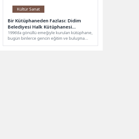
Kültür Sanat
Bir Kütüphaneden Fazlası: Didim
Belediyesi Halk Kütüphanesi
Gençlerin Umudu
1996’da gönüllü emeğiyle kurulan kütüphane,
bugün binlerce gencin eğitim ve buluşma
merkezi haline geldiGEÇMİŞTEN GELECEĞE...