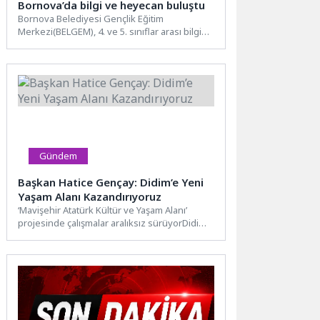
Bornova’da bilgi ve heyecan buluştu
Bornova Belediyesi Gençlik Eğitim
Merkezi(BELGEM), 4. ve 5. sınıflar arası bilgi
yarışması düzenledi. Öğrenciler, büyük
heyecana...
Gündem
Başkan Hatice Gençay: Didim’e Yeni
Yaşam Alanı Kazandırıyoruz
‘Mavişehir Atatürk Kültür ve Yaşam Alanı’
projesinde çalışmalar aralıksız sürüyorDidim
Belediyesi tarafından hayata geçirilen
“Mavişehir...