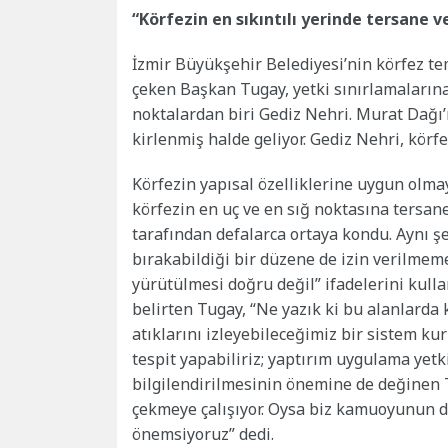
“Körfezin en sıkıntılı yerinde tersane v
İzmir Büyükşehir Belediyesi’nin körfez t
çeken Başkan Tugay, yetki sınırlamaların
noktalardan biri Gediz Nehri. Murat Dağı’
kirlenmiş halde geliyor. Gediz Nehri, körf
Körfezin yapısal özelliklerine uygun olma
körfezin en uç ve en sığ noktasına tersane
tarafından defalarca ortaya kondu. Aynı şe
bırakabildiği bir düzene de izin verilmeme
yürütülmesi doğru değil” ifadelerini kull
belirten Tugay, “Ne yazık ki bu alanlarda 
atıklarını izleyebileceğimiz bir sistem k
tespit yapabiliriz; yaptırım uygulama ye
bilgilendirilmesinin önemine de değinen T
çekmeye çalışıyor. Oysa biz kamuoyunun do
önemsiyoruz” dedi.