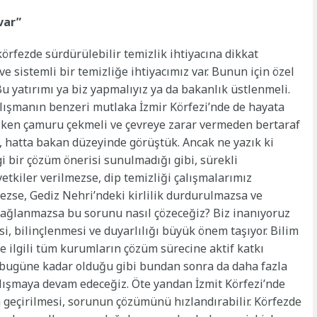
var”
fezde sürdürülebilir temizlik ihtiyacına dikkat
ve sistemli bir temizliğe ihtiyacımız var. Bunun için özel
Bu yatırımı ya biz yapmalıyız ya da bakanlık üstlenmeli.
alışmanın benzeri mutlaka İzmir Körfezi’nde de hayata
iriken çamuru çekmeli ve çevreye zarar vermeden bertaraf
, hatta bakan düzeyinde görüştük. Ancak ne yazık ki
 bir çözüm önerisi sunulmadığı gibi, sürekli
etkiler verilmezse, dip temizliği çalışmalarımız
mezse, Gediz Nehri’ndeki kirlilik durdurulmazsa ve
 sağlanmazsa bu sorunu nasıl çözeceğiz? Biz inanıyoruz
si, bilinçlenmesi ve duyarlılığı büyük önem taşıyor. Bilim
ve ilgili tüm kurumların çözüm sürecine aktif katkı
k bugüne kadar olduğu gibi bundan sonra da daha fazla
alışmaya devam edeceğiz. Öte yandan İzmit Körfezi’nde
 geçirilmesi, sorunun çözümünü hızlandırabilir. Körfezde