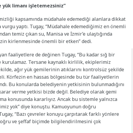
e yük limanı işletemezsiniz”
emizliği kapsamında müdahale edemediği alanlara dikkat
a vurgu yaptı. Tugay, “Müdahale edemediğimiz en önemli
ndan temiz çıkan su, Manisa ve İzmir’e ulaştığında
ezin kirlenmesinde önemli bir etken” dedi.
yan faaliyetlere de değinen Tugay, “Bu kadar sığ bir
 kurulamaz. Tersane kaynaklı kirlilik, ekiplerimiz
kilde, ağır yük gemilerinin atıklarını kontrolsüz şekilde
li. Körfezin en hassas bölgesinde bu tür faaliyetlerin
andı. Bu konularda belediyenin yetkisinin bulunmadığını
karar verme yetkisi bizde değil. Belediye olarak gemi
urma konusunda kararlıyız. Ancak bu sistemle yalnızca
tkimiz yok” diye konuştu. Kamuoyunun doğru
ugay, “Bazı çevreler konuyu çarpıtarak farklı yönlere
ğru ve şeffaf biçimde bilgilendirilmesini çok