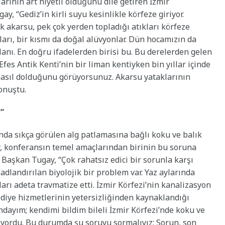
arının art niyetli olduğunu dile getiren İzmir
, “Gediz’in kirli suyu kesinlikle körfeze giriyor.
ok akarsu, pek çok yerden topladığı atıkları körfeze
kları, bir kısmı da doğal alüvyonlar. Dün hocamızın da
alanı. En doğru ifadelerden birisi bu. Bu derelerden gelen
 Efes Antik Kenti’nin bir liman kentiyken bin yıllar içinde
nasıl dolduğunu görüyorsunuz. Akarsu yataklarının
onuştu.
”
rında sıkça görülen alg patlamasına bağlı koku ve balık
 konferansın temel amaçlarından birinin bu soruna
 Başkan Tugay, “Çok rahatsız edici bir sorunla karşı
 adlandırılan biyolojik bir problem var. Yaz aylarında
ları adeta travmatize etti. İzmir Körfezi’nin kanalizasyon
lediye hizmetlerinin yetersizliğinden kaynaklandığı
ndayım; kendimi bildim bileli İzmir Körfezi’nde koku ve
mıyordu. Bu durumda şu soruyu sormalıyız: Sorun, son