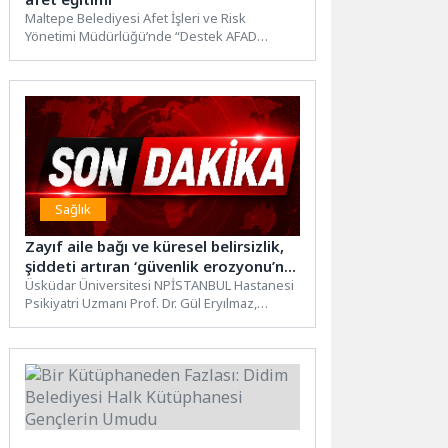
Maltepe Belediyesi Afet İşleri ve Risk
Yönetimi Müdürlüğü’nde “Destek AFAD
Gönüllüsü” olmak isteyen Maltepeli
vatandaşlara...
Sağlık
Zayıf aile bağı ve küresel belirsizlik,
şiddeti artıran ‘güvenlik erozyonu’na
yol açıyor!
Üsküdar Üniversitesi NPİSTANBUL Hastanesi
Psikiyatri Uzmanı Prof. Dr. Gül Eryılmaz,
dijitalleşme, değişen rol modeller, zayıflayan...