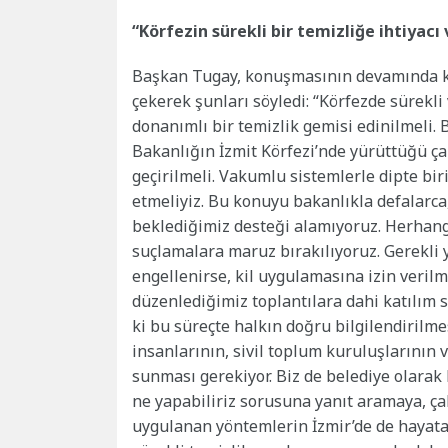
“Körfezin sürekli bir temizliğe ihtiyacı 
Başkan Tugay, konuşmasının devamında kör
çekerek şunları söyledi: “Körfezde sürekli 
donanımlı bir temizlik gemisi edinilmeli. 
Bakanlığın İzmit Körfezi’nde yürüttüğü ç
geçirilmeli. Vakumlu sistemlerle dipte b
etmeliyiz. Bu konuyu bakanlıkla defalarca
beklediğimiz desteği alamıyoruz. Herhangi
suçlamalara maruz bırakılıyoruz. Gerekli y
engellenirse, kil uygulamasına izin veril
düzenlediğimiz toplantılara dahi katılım
ki bu süreçte halkın doğru bilgilendirilme
insanlarının, sivil toplum kuruluşlarının 
sunması gerekiyor. Biz de belediye olara
ne yapabiliriz sorusuna yanıt aramaya, ç
uygulanan yöntemlerin İzmir’de de hayata