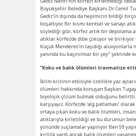
Gediz Nehri’nin körfezi kirletmediği iddial
Büyükşehir Belediye Başkanı Dr. Cemil Tugay
Gediz’in dışında da hepimizin bildiği birç
boşaltıyor. Bir kısmı kentsel ve sanayi atı
söylediği gibi, körfez artık bir depolama 
atıklar körfezde dibe çöküyor ve birikiyor.
Küçük Menderes’in taşıdığı alüvyonlarla 
yanında bu kaçınılmaz bir şey” şeklinde k
“Koku ve balık ölümleri travmatize etti
İklim krizinin etkisiyle özellikle yaz ayla
ölümleri hakkında konuşan Başkan Tugay,
biyolojik çözüm bulmak olduğunu belirtti.
karşıyayız. Körfezde ‘alg patlaması’ olarak
ortaya çıkan koku ve balık ölümleri, insan
atıklarıyla kirletildiği ve bu durumun be
yönünde suçlamalar yapılıyor. Ben 59 yaşı
kirlilik vardı ancak balık ölümleri yaşan