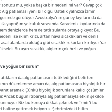
ir sonucu mu, yoksa başka bir nedeni mi var? Cevap çok
 Alg patlaması yeni bir olgu. Üstelik yalnızca İzmir
gesinde görülüyor. Avustralya’nın güney kıyılarında da
l’a yaptığım yolculuk sırasında Karadeniz kıyılarında da
m denizlerde hem de tatlı sularda ortaya çıkıyor. Bu,
deni ise iklim krizi, artan hava sıcaklıkları ve deniz
sal alanlarda olduğu gibi sıcaklık rekorları kırılıyor. Yaz
kseldi. Bu aşırı sıcaklık, alglerin çok hızlı ve yoğun
ve yoğun bir sorun”
 atıkların da alg patlamasını tetiklediğini belirten
tının düzenlenme amacı da, alg patlamasına biyolojik bir
nıt aramak. Çünkü biyolojik sorunlara kalıcı çözümler
lir. Ancak bugün itibarıyla alg patlamasıyla etkin şekilde
unmuyor. Biz bu konuya dikkat çekmek ve İzmir’i bu
i haline getirmek istiyoruz. Şehrimizdeki bilim