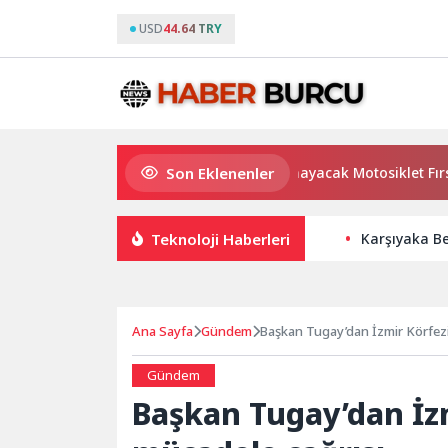
USD
44.64 TRY
Son Eklenenler
A101’den 6 Ağustos’ta Kaçırılmayacak Motosiklet Fırsatı
Teknoloji Haberleri
Karşıyaka Bel
Ana Sayfa
Gündem
Başkan Tugay’dan İzmir Körfezi 
Gündem
Başkan Tugay’dan İzm