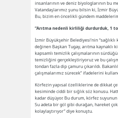
insanlarının ve deniz biyologlarının bu m
Vatandaşlarımız şunu bilsin ki, İzmir Büyü
Bu, bizim en öncelikli gündem maddelerim
“Arıtma nedenli kirliliği durdurduk, 1 
İzmir Büyükşehir Belediyesi’nin “sağlıklı
değinen Başkan Tugay, arıtma kaynaklı ki
kapsamlı temizlik çalışmalarının sürdüğün
temizliğini gerçekleştiriyoruz ve bu çalış
tondan fazla dip çamuru çıkarıldı. Bakanl
çalışmalarımız sürecek” ifadelerini kullan
Körfezin yapısal özelliklerine de dikkat 
kesiminde ciddi bir sığlık söz konusu. Hat
kadar düşüyor. Bu durum, körfez suyunun a
Su adeta bir göl gibi durağan, hareket çok
kolaylaştırıyor” diye konuştu.