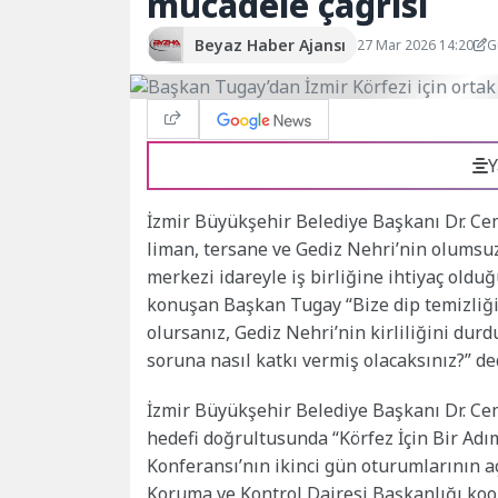
mücadele çağrısı
Beyaz Haber Ajansı
27 Mar 2026 14:20
G
Y
İzmir Büyükşehir Belediye Başkanı Dr. Cemi
liman, tersane ve Gediz Nehri’nin olumsuz
merkezi idareyle iş birliğine ihtiyaç oldu
konuşan Başkan Tugay “Bize dip temizliği 
olursanız, Gediz Nehri’nin kirliliğini dur
soruna nasıl katkı vermiş olacaksınız?” de
İzmir Büyükşehir Belediye Başkanı Dr. Cem
hedefi doğrultusunda “Körfez İçin Bir Adı
Konferansı’nın ikinci gün oturumlarının aç
Koruma ve Kontrol Dairesi Başkanlığı koor