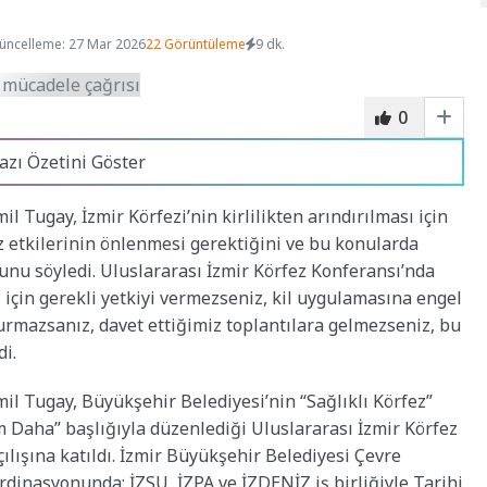
üncelleme: 27 Mar 2026
22 Görüntüleme
9 dk.
0
azı Özetini Göster
l Tugay, İzmir Körfezi’nin kirlilikten arındırılması için
 etkilerinin önlenmesi gerektiğini ve bu konularda
ğunu söyledi. Uluslararası İzmir Körfez Konferansı’nda
için gerekli yetkiyi vermezseniz, kil uygulamasına engel
durmazsanız, davet ettiğimiz toplantılara gelmezseniz, bu
di.
il Tugay, Büyükşehir Belediyesi’nin “Sağlıklı Körfez”
m Daha” başlığıyla düzenlediği Uluslararası İzmir Körfez
ılışına katıldı. İzmir Büyükşehir Belediyesi Çevre
dinasyonunda; İZSU, İZPA ve İZDENİZ iş birliğiyle Tarihi