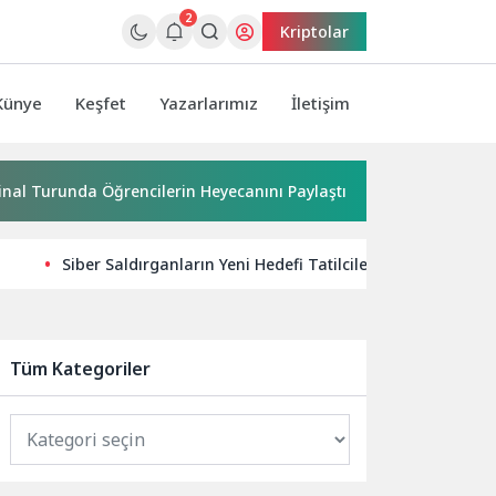
2
Kriptolar
Künye
Keşfet
Yazarlarımız
İletişim
nda Öğrencilerin Heyecanını Paylaştı
Kuru meyve sektörü 2
Siber Saldırganların Yeni Hedefi Tatilciler: Kaspersky’de
Tüm Kategoriler