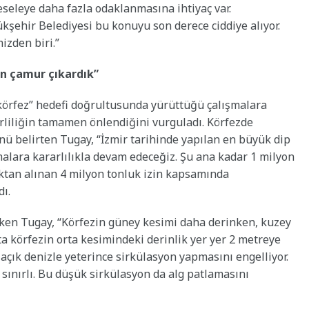
eseleye daha fazla odaklanmasına ihtiyaç var.
kşehir Belediyesi bu konuyu son derece ciddiye alıyor.
izden biri.”
ton çamur çıkardık”
 körfez” hedefi doğrultusunda yürüttüğü çalışmalara
rliliğin tamamen önlendiğini vurguladı. Körfezde
ü belirten Tugay, “İzmir tarihinde yapılan en büyük dip
malara kararlılıkla devam edeceğiz. Şu ana kadar 1 milyon
ıktan alınan 4 milyon tonluk izin kapsamında
dı.
çeken Tugay, “Körfezin güney kesimi daha derinken, kuzey
ta körfezin orta kesimindeki derinlik yer yer 2 metreye
çık denizle yeterince sirkülasyon yapmasını engelliyor.
 sınırlı. Bu düşük sirkülasyon da alg patlamasını