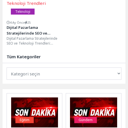
elde...
Teknoloji
4 Ay Önce
25
Dijital Pazarlama
Stratejilerinde SEO ve
Dijital Pazarlama Stratejilerinde
Teknoloji Trendleri
SEO ve Teknoloji Trendleri:
Güncel Gelişmeler Dijital
pazarlama dünyası sürekli olarak
Tüm Kategoriler
değişiyor...
Eğitim
Gündem