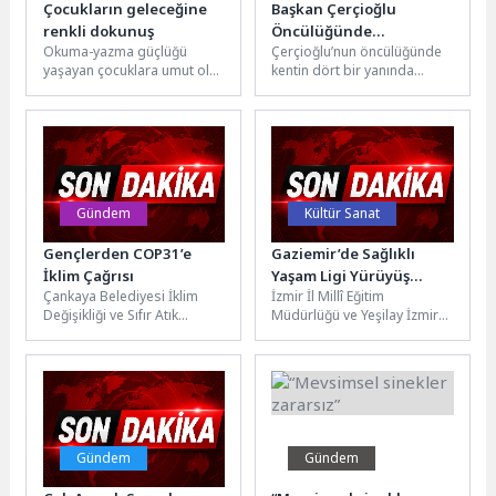
Çocukların geleceğine
Başkan Çerçioğlu
renkli dokunuş
Öncülüğünde
Okuma-yazma güçlüğü
Çerçioğlu’nun öncülüğünde
Kuşadası’nda Yeşil
yaşayan çocuklara umut olan
kentin dört bir yanında
Alanlarda Kapsamlı
Renkli Harfler Projesi
hayata geçirilen çalışmalar
Bakım ve Düzenleme
büyüyor. İzmir’de gönüllü
devam ediyor. Aydın
Çalışması
gençlerin desteğiyle
Büyükşehir Belediyesi, tüm...
yürütülen...
Gündem
Kültür Sanat
Gençlerden COP31’e
Gaziemir’de Sağlıklı
İklim Çağrısı
Yaşam Ligi Yürüyüş
Çankaya Belediyesi İklim
İzmir İl Millî Eğitim
Etkinliği Gerçekleştirildi
Değişikliği ve Sıfır Atık
Müdürlüğü ve Yeşilay İzmir
Müdürlüğü ile Let’s Do It
Şubesi iş birliğinde
Türkiye iş birliğinde...
düzenlenen Sağlıklı Yaşam
Ligi...
Gündem
Gündem