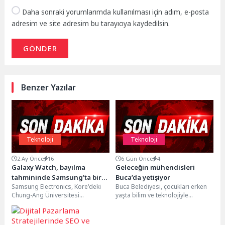
Daha sonraki yorumlarımda kullanılması için adım, e-posta
adresim ve site adresim bu tarayıcıya kaydedilsin.
GÖNDER
Benzer Yazılar
Teknoloji
Teknoloji
2 Ay Önce
16
6 Gün Önce
4
Galaxy Watch, bayılma
Geleceğin mühendisleri
tahmininde Samsung’ta bir
Buca’da yetişiyor
Samsung Electronics, Kore'deki
Buca Belediyesi, çocukları erken
ilke imza attı
Chung-Ang Üniversitesi
yaşta bilim ve teknolojiyle
Gwangmyeong Hastanesi ile
buluşturmak amacıyla ücretsiz
gerçekleştirilen ortak klinik
robotik kodlama eğitimlerini
çalışmanın, Galaxy Watch6'dan
sürdürüyor....