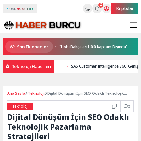
2
Kriptolar
USD
44.64 TRY
Son Eklenenler
alkla buluşuyor
“Hobi Bahçeleri Hâlâ Kapsam Dışında”
2026 P
Teknoloji Haberleri
SAS Customer Intelligence 360, Genişlet
Ana Sayfa
Teknoloji
Dijital Dönüşüm İçin SEO Odaklı Teknolojik
Pazarlama Stratejileri
Teknoloji
0
Dijital Dönüşüm İçin SEO Odaklı
Teknolojik Pazarlama
Stratejileri