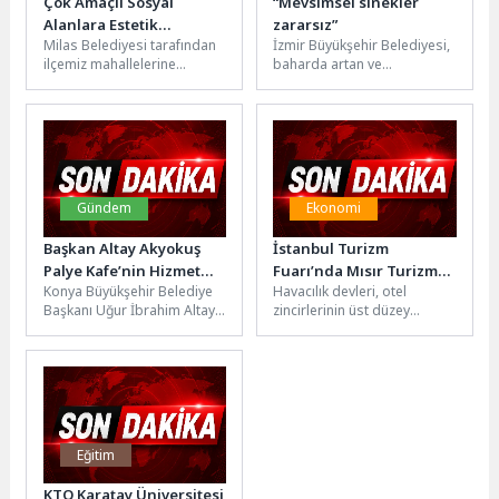
Çok Amaçlı Sosyal
“Mevsimsel sinekler
Alanlara Estetik
zararsız”
Milas Belediyesi tarafından
İzmir Büyükşehir Belediyesi,
Dokunuşlar Yapılıyor
ilçemiz mahallelerine
baharda artan ve
kazandırılan çok amaçlı
sivrisinekle karıştırılan
sosyal alanları çok daha
mevsimsel sineklerin
işlevsel hale getiren...
hastalık taşımadığını
açıkladı. Uzmanlar, bu...
Gündem
Ekonomi
Başkan Altay Akyokuş
İstanbul Turizm
Palye Kafe’nin Hizmet
Fuarı’nda Mısır Turizm
Konya Büyükşehir Belediye
Havacılık devleri, otel
Vermeye Başladığını
Pazarı Masaya
Başkanı Uğur İbrahim Altay,
zincirlerinin üst düzey
Açıkladı
Yatırılacak
Akyokuş bölgesindeki palye
yöneticileri ve DMC firma
düzenlemeleri kapsamında
yöneticileri, 24 Eylül'de
tamamladıkları Palye
İstanbul Turizm...
Kafe’nin...
Eğitim
KTO Karatay Üniversitesi