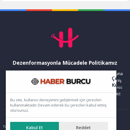
Belediye Başkanı Dr. Cemil
Tugay, bölgeye...
Dezenformasyonla Mücadele Politikamız
Yayınlanan haberler doğruluk ilkesi gözetilerek hazırlanır. Buna
Çerez
rağmen bazı içeriklerde eksik, hatalı veya güncelliğini yitirmiş
Kullanı
bilgiler bulunabilir.Yanlış veya yanıltıcı olduğunu düşündüğünüz
haberleri aşağıdaki iletişim kanallarından bize bildirebilirsiniz:
Bu site, kullanıcı deneyimini geliştirmek için çerezleri
kullanmaktadır. Devam ederek bu çerezleri kabul etmiş
olursunuz.
Ana Sayfa
Tüm hakları saklıdır. Sitede yer alan içerikler izinsiz kopyalanamaz,
Kabul Et
Reddet