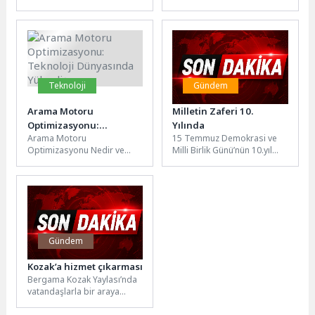
gelen “Selçuklu Ailesi
kahramanlığın ve yeniden
Bayramlaşma” programı
dirilişinin simgesi olan 19
gerçekleştirildi. Kurban
Mayıs 1919’da...
Bayramı sonrası
düzenlenen...
Teknoloji
Gündem
Arama Motoru
Milletin Zaferi 10.
Optimizasyonu:
Yılında
Arama Motoru
15 Temmuz Demokrasi ve
Teknoloji Dünyasında
Optimizasyonu Nedir ve
Milli Birlik Günü’nün 10.yıl
Yükseliş
Neden Önemlidir? Arama
dönümünde İznikliler Milli
Motoru Optimizasyonu
İrade Meydanında buluştu.
(SEO), bir web sitesinin
Milli...
arama...
Gündem
Kozak’a hizmet çıkarması
Bergama Kozak Yaylası’nda
vatandaşlarla bir araya
gelen İzmir Büyükşehir