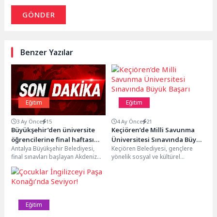
GÖNDER
Benzer Yazılar
Eğitim
Eğitim
3 Ay Önce
15
4 Ay Önce
21
Büyükşehir’den üniversite
Keçiören’de Milli Savunma
öğrencilerine final haftası
Üniversitesi Sınavında Büyük
Antalya Büyükşehir Belediyesi,
Keçiören Belediyesi, gençlere
boyunca sıcak çorba ikramı
Başarı
final sınavları başlayan Akdeniz
yönelik sosyal ve kültürel
Üniversitesi öğrencilerine sıcak
hizmetlerin yanı sıra eğitime
çorba ikramında bulunacak.
yönelik çalışmalarıyla da
Üniversite öğrencilerine...
öğrencilerin...
Eğitim