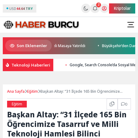
2
Kriptolar
USD
44.64 TRY
Son Eklenenler
eceği ve Yatırım Potansiyeli Masaya Yatırıldı
Büyükşehir’den Darıca’y
Teknoloji Haberleri
Google, Search Console’da Sosyal Med
Ana Sayfa
Eğitim
Başkan Altay: “31 İlçede 165 Bin Öğrencimize
Tasarruf ve Milli Teknoloji Hamlesi Bilinci
Kazandırıyoruz”
Eğitim
0
Başkan Altay: “31 İlçede 165 Bin
Öğrencimize Tasarruf ve Milli
Teknoloji Hamlesi Bilinci