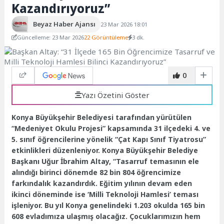
Kazandırıyoruz”
Beyaz Haber Ajansı
23 Mar 2026 18:01
Güncelleme: 23 Mar 2026
22 Görüntüleme
3 dk.
0
Yazı Özetini Göster
Konya Büyükşehir Belediyesi tarafından yürütülen
“Medeniyet Okulu Projesi” kapsamında 31 ilçedeki 4. ve
5. sınıf öğrencilerine yönelik “Çat Kapı Sınıf Tiyatrosu”
etkinlikleri düzenleniyor. Konya Büyükşehir Belediye
Başkanı Uğur İbrahim Altay, “Tasarruf temasının ele
alındığı birinci dönemde 82 bin 804 öğrencimize
farkındalık kazandırdık. Eğitim yılının devam eden
ikinci döneminde ise ‘Milli Teknoloji Hamlesi’ teması
işleniyor. Bu yıl Konya genelindeki 1.203 okulda 165 bin
608 evladımıza ulaşmış olacağız. Çocuklarımızın hem