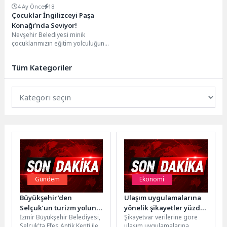
4 Ay Önce
18
Çocuklar İngilizceyi Paşa
Konağı’nda Seviyor!
Nevşehir Belediyesi minik
çocuklarımızın eğitim yolculuğuna
destek olmaya devam ediyor.
Gençlik ve Spor Hizmetleri
Tüm Kategoriler
Müdürlüğü...
Gündem
Ekonomi
Büyükşehir’den
Ulaşım uygulamalarına
Selçuk’un turizm yoluna
yönelik şikayetler yüzde
İzmir Büyükşehir Belediyesi,
Şikayetvar verilerine göre
modern dokunuş
95 arttı
Selçuk'ta Efes Antik Kenti ile
ulaşım uygulamalarına